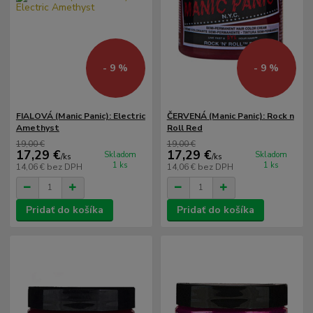
- 9 %
- 9 %
FIALOVÁ (Manic Panic): Electric
ČERVENÁ (Manic Panic): Rock n
Amethyst
Roll Red
19,00 €
19,00 €
17,29 €
17,29 €
Skladom
Skladom
/
ks
/
ks
1 ks
1 ks
14,06 €
bez DPH
14,06 €
bez DPH
Pridať do košíka
Pridať do košíka