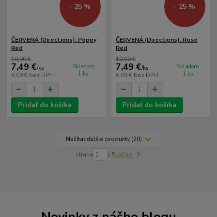
- 25 %
- 25 %
ČERVENÁ (Directions): Poppy
ČERVENÁ (Directions): Rose
Red
Red
10,00 €
10,00 €
7,49 €
7,49 €
Skladom
Skladom
/
ks
/
ks
1 ks
1 ks
6,09 €
bez DPH
6,09 €
bez DPH
Pridať do košíka
Pridať do košíka
Načítať ďalšie produkty (20)
strana
z 5
ďalšie
Novinky z nášho blogu