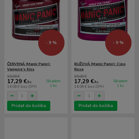
- 9 %
- 9 %
ČERVENÁ (Manic Panic):
RUŽOVÁ (Manic Panic): Cleo
Vampire's Kiss
Rose
19,00 €
19,00 €
17,29 €
17,29 €
Skladom
Skladom
/
ks
/
ks
1 ks
1 ks
14,06 €
bez DPH
14,06 €
bez DPH
Pridať do košíka
Pridať do košíka