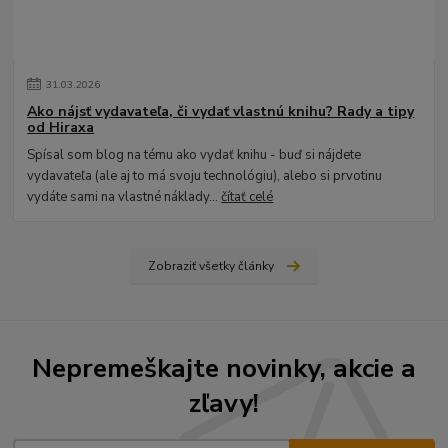
31
.
03
.
2026
Ako nájsť vydavateľa, či vydať vlastnú knihu? Rady a tipy
od Hiraxa
Spísal som blog na tému ako vydať knihu - buď si nájdete
vydavateľa (ale aj to má svoju technológiu), alebo si prvotinu
vydáte sami na vlastné náklady...
čítať celé
Zobraziť všetky články
Nepremeškajte novinky, akcie a
zľavy!