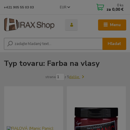
0
ks
EUR
+421 905 55 03 03
za
0,00 €
Menu
Hľadať
Typ tovaru: Farba na vlasy
strana
z 5
ďalšie