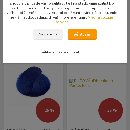
10,00 €
10,00 €
shopu a v prípade vášho súhlasu tiež na sledovanie štatistík o
7,49 €
7,49 €
Skladom
Skladom
/
ks
/
ks
webe, meranie efektivity reklamných kampaní, zapamätanie
1 ks
1 ks
6,09 €
bez DPH
6,09 €
bez DPH
vášho obľúbeného nastavenia pri používaní stránok, či zobrazenie
reklám zodpovedajúcich vašim preferenciám.
Viac na využitie
cookies
Pridať do košíka
Pridať do košíka
Súhlasím
Nastavenia
Súhlas môžete odmietnuť
tu
.
- 25 %
- 25 %