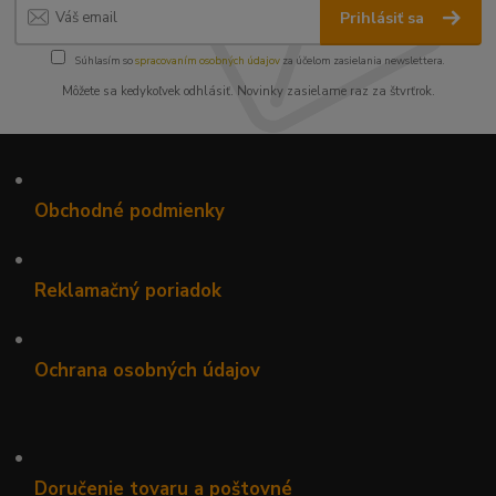
Prihlásiť sa
Súhlasím so
spracovaním osobných údajov
za účelom zasielania newslettera.
Môžete sa kedykoľvek odhlásiť. Novinky zasielame raz za štvrťrok.
•
Obchodné podmienky
•
Reklamačný poriadok
•
Ochrana osobných údajov
•
Doručenie tovaru a poštovné