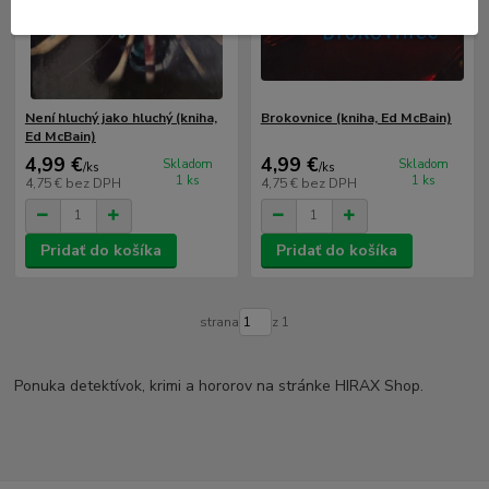
Není hluchý jako hluchý (kniha,
Brokovnice (kniha, Ed McBain)
Ed McBain)
4,99 €
4,99 €
Skladom
Skladom
/
ks
/
ks
1 ks
1 ks
4,75 €
bez DPH
4,75 €
bez DPH
Pridať do košíka
Pridať do košíka
strana
z 1
Ponuka detektívok, krimi a hororov na stránke HIRAX Shop.