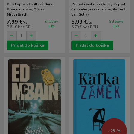
Po stopách thrillerů Dana
Prípad čínskeho zlata / Prípad
Browna (kniha, Oliver
čínskeho jazera (kniha, Robert
Mittelbach)
van Gulik)
7,99 €
5,99 €
Skladom
Skladom
/
ks
/
ks
1 ks
1 ks
7,61 €
bez DPH
5,70 €
bez DPH
Pridať do košíka
Pridať do košíka
- 23 %