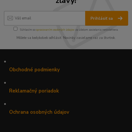
zľavy!
Prihlásiť sa
Súhlasím so
spracovaním osobných údajov
za účelom zasielania newslettera.
Môžete sa kedykoľvek odhlásiť. Novinky zasielame raz za štvrťrok.
•
Obchodné podmienky
•
Reklamačný poriadok
•
Ochrana osobných údajov