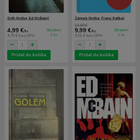
Sníh (kniha, Ed McBain)
Zámek (kniha, Franz Kafka)
13,00 €
4,99 €
9,99 €
Skladom
Skladom
/
ks
/
ks
1 ks
1 ks
4,75 €
bez DPH
9,51 €
bez DPH
Pridať do košíka
Pridať do košíka