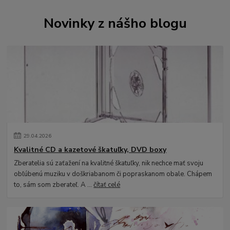
Novinky z nášho blogu
29
.
04
.
2026
Kvalitné CD a kazetové škatuľky, DVD boxy
Zberatelia sú zaťažení na kvalitné škatuľky, nik nechce mať svoju
obľúbenú muziku v doškriabanom či popraskanom obale. Chápem
to, sám som zberateľ. A ...
čítať celé