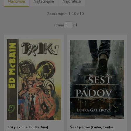
Najnovšie
Najlacnejšie
Najdrahšie
Zobrazujem 1-10 z 10
strana
z 1
Triky: (kniha, Ed McBain)
Šesť pádov (kniha, Lenka