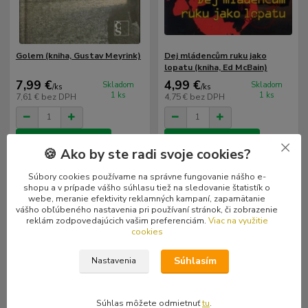
Golem (kniha, Gustav Meyrink)
Dej mládencům ruku jako
lopatu (kniha, Ed McBain)
7,99 €
4,99 €
Skladom
Skladom
/
ks
/
ks
1 ks
1 ks
7,61 €
bez DPH
4,75 €
bez DPH
Pridať do košíka
Pridať do košíka
🍪 Ako by ste radi svoje cookies?
Súbory cookies používame na správne fungovanie nášho e-
shopu a v prípade vášho súhlasu tiež na sledovanie štatistík o
webe, meranie efektivity reklamných kampaní, zapamätanie
vášho obľúbeného nastavenia pri používaní stránok, či zobrazenie
reklám zodpovedajúcich vašim preferenciám.
Viac na využitie
cookies
Súhlasím
Nastavenia
Súhlas môžete odmietnuť
tu
.