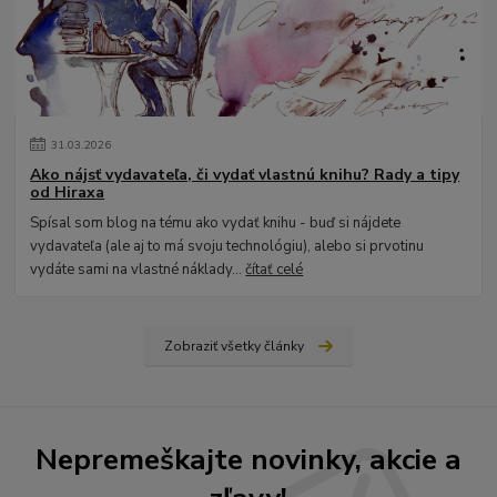
31
.
03
.
2026
Ako nájsť vydavateľa, či vydať vlastnú knihu? Rady a tipy
od Hiraxa
Spísal som blog na tému ako vydať knihu - buď si nájdete
vydavateľa (ale aj to má svoju technológiu), alebo si prvotinu
vydáte sami na vlastné náklady...
čítať celé
Zobraziť všetky články
Nepremeškajte novinky, akcie a