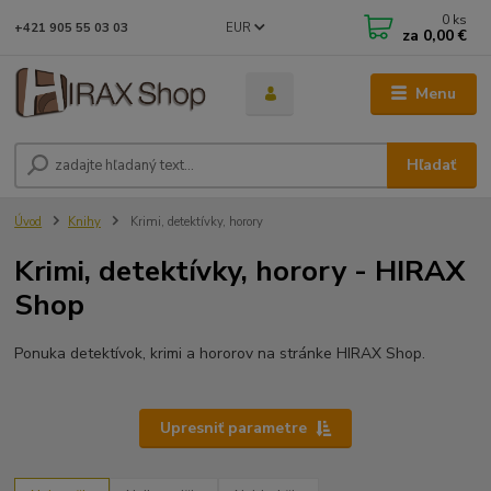
0
ks
EUR
+421 905 55 03 03
za
0,00 €
Menu
Hľadať
Úvod
Knihy
Krimi, detektívky, horory
Krimi, detektívky, horory - HIRAX
Shop
Ponuka detektívok, krimi a hororov na stránke HIRAX Shop.
Upresniť parametre