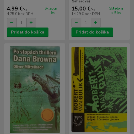
Gahérová)
4,99 €
15,00 €
Skladom
Skladom
/
ks
/
ks
1 ks
> 5 ks
4,75 €
bez DPH
14,29 €
bez DPH
Pridať do košíka
Pridať do košíka