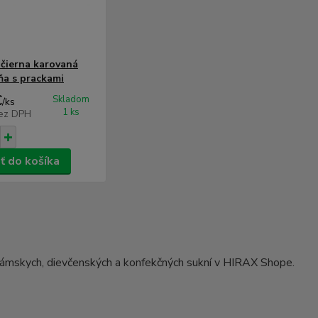
-čierna karovaná
ňa s prackami
€
Skladom
/
ks
1 ks
ez DPH
ť do košíka
ámskych, dievčenských a konfekčných sukní v HIRAX Shope.