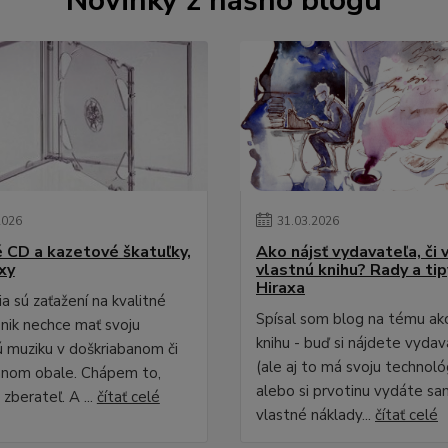
Novinky z nášho blogu
2026
31
.
03
.
2026
é CD a kazetové škatuľky,
Ako nájsť vydavateľa, či 
xy
vlastnú knihu? Rady a ti
Hiraxa
a sú zaťažení na kvalitné
Spísal som blog na tému ak
 nik nechce mať svoju
knihu - buď si nájdete vydav
 muziku v doškriabanom či
(ale aj to má svoju technológ
anom obale. Chápem to,
alebo si prvotinu vydáte sa
zberateľ. A ...
čítať celé
vlastné náklady...
čítať celé