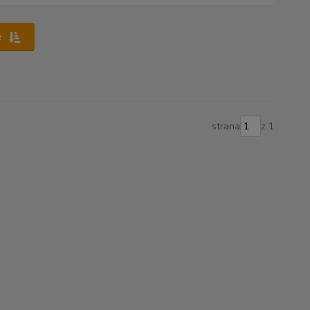
e
strana
z 1