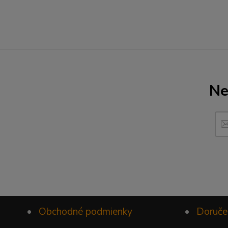
Ne
•
Obchodné podmienky
•
Doruče