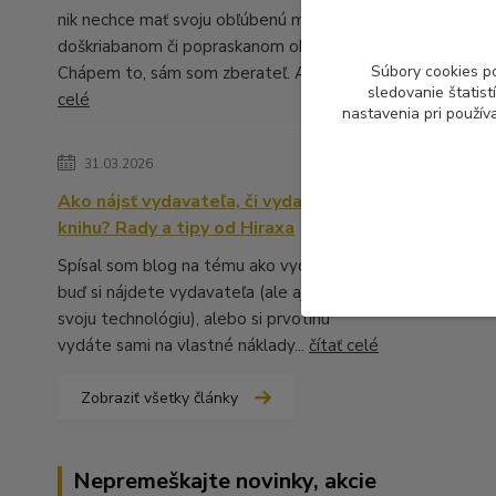
nik nechce mať svoju obľúbenú muziku v
doškriabanom či popraskanom obale.
Súbory cookies p
Chápem to, sám som zberateľ. A ...
čítať
sledovanie štatis
celé
nastavenia pri použív
31.03.2026
Ako nájsť vydavateľa, či vydať vlastnú
knihu? Rady a tipy od Hiraxa
Spísal som blog na tému ako vydať knihu -
buď si nájdete vydavateľa (ale aj to má
svoju technológiu), alebo si prvotinu
vydáte sami na vlastné náklady...
čítať celé
Zobraziť všetky články
Nepremeškajte novinky, akcie