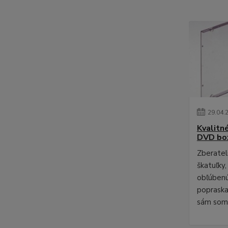
29
.
04
.
Kvalitn
DVD bo
Zberateli
škatuľky,
obľúbenú
poprask
sám som 