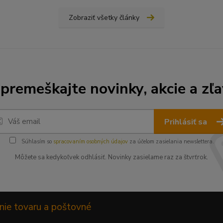
Zobraziť všetky články
premeškajte novinky, akcie a zľa
Prihlásiť sa
Súhlasím so
spracovaním osobných údajov
za účelom zasielania newslettera.
Môžete sa kedykoľvek odhlásiť. Novinky zasielame raz za štvrťrok.
nie tovaru a poštovné