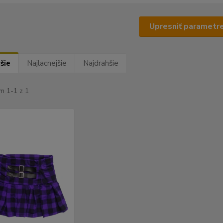
Upresniť parametr
šie
Najlacnejšie
Najdrahšie
m 1-1 z 1