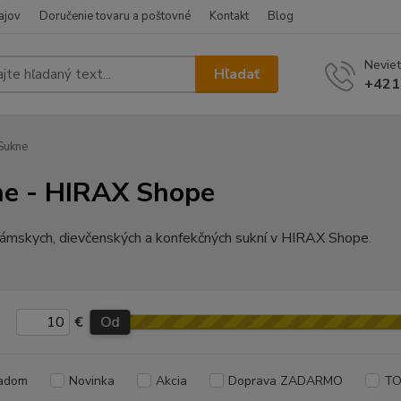
ajov
Doručenie tovaru a poštovné
Kontakt
Blog
Neviet
Hľadať
+421
Sukne
e - HIRAX Shope
ámskych, dievčenských a konfekčných sukní v HIRAX Shope.
€
Od
adom
Novinka
Akcia
Doprava ZADARMO
TO