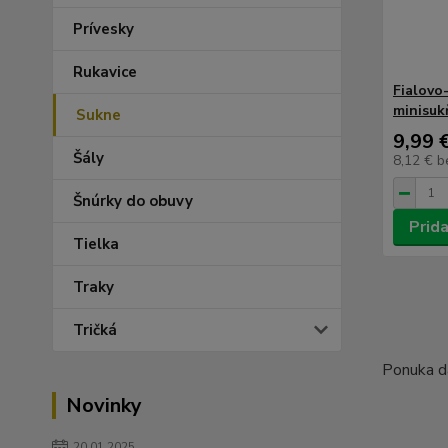
Prívesky
Rukavice
Fialovo
minisuk
Sukne
9,99 
Šály
8,12 €
b
Šnúrky do obuvy
Prida
Tielka
Traky
Tričká
Ponuka d
Novinky
20.01.2025