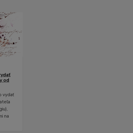
vydať
py od
o vydať
ateľa
iu),
mi na