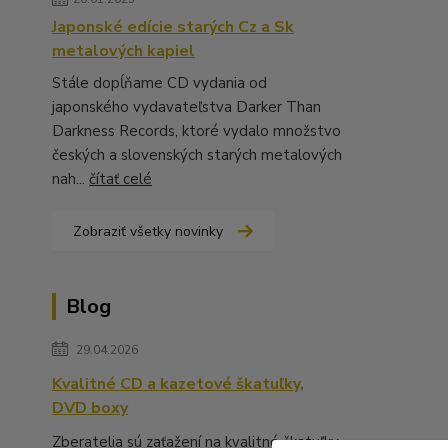
Japonské edície starých Cz a Sk
metalových kapiel
Stále dopĺňame CD vydania od
japonského vydavateľstva Darker Than
Darkness Records, ktoré vydalo množstvo
českých a slovenských starých metalových
nah...
čítať celé
Zobraziť všetky novinky
Blog
29.04.2026
Kvalitné CD a kazetové škatuľky,
DVD boxy
Zberatelia sú zaťažení na kvalitné škatuľky,