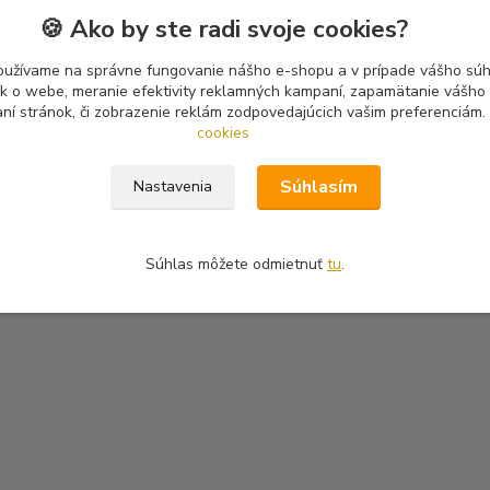
🍪 Ako by ste radi svoje cookies?
oužívame na správne fungovanie nášho e-shopu a v prípade vášho súhl
tík o webe, meranie efektivity reklamných kampaní, zapamätanie vášh
aní stránok, či zobrazenie reklám zodpovedajúcich vašim preferenciám.
cookies
Súhlasím
Nastavenia
Súhlas môžete odmietnuť
tu
.