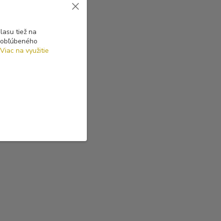
asu tiež na
o obľúbeného
Viac na využitie