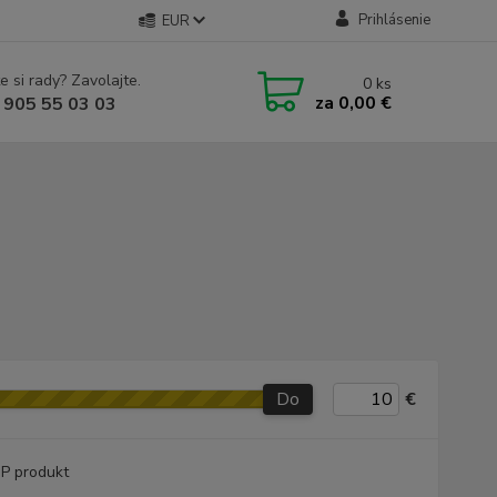
Prihlásenie
EUR
e si rady? Zavolajte.
0
ks
za
0,00 €
 905 55 03 03
Do
€
P produkt