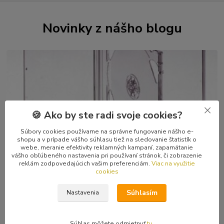
Novinky z nášho blogu
🍪 Ako by ste radi svoje cookies?
Súbory cookies používame na správne fungovanie nášho e-
29
.
04
.
2026
shopu a v prípade vášho súhlasu tiež na sledovanie štatistík o
webe, meranie efektivity reklamných kampaní, zapamätanie
Kvalitné CD a kazetové škatuľky, DVD boxy
vášho obľúbeného nastavenia pri používaní stránok, či zobrazenie
reklám zodpovedajúcich vašim preferenciám.
Viac na využitie
Zberatelia sú zaťažení na kvalitné škatuľky, nik nechce mať svoju
cookies
obľúbenú muziku v doškriabanom či popraskanom obale. Chápem
to, sám som zberateľ. A ...
čítať celé
Súhlasím
Nastavenia
Súhlas môžete odmietnuť
tu
.