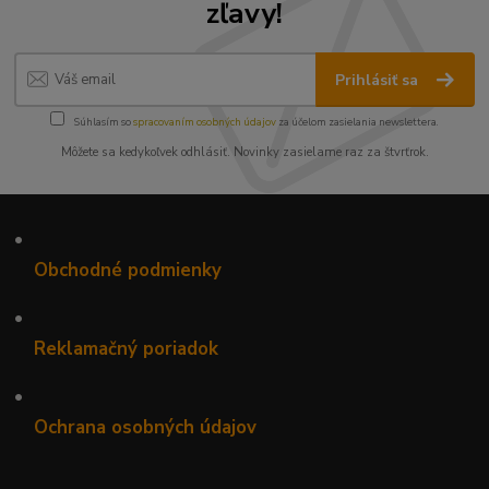
zľavy!
Prihlásiť sa
Súhlasím so
spracovaním osobných údajov
za účelom zasielania newslettera.
Môžete sa kedykoľvek odhlásiť. Novinky zasielame raz za štvrťrok.
•
Obchodné podmienky
•
Reklamačný poriadok
•
Ochrana osobných údajov