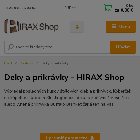
0
ks
EUR
+421 905 55 03 03
za
0,00 €
Menu
Hľadať
Úvod
Doplnky
Deky a prikrývky
Deky a prikrávky - HIRAX Shop
Výpredaj posledných kusov štýlových diek a prikrývok. Koberček
do kúpelne s Jackom Skellingtonom, deka s motívmi čerešničiek
alebo vlnená prikrývka Buffalo Blanket čaká len na vás.
Upresniť parametre