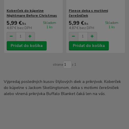
Koberček do kúpelne
Fleece deka s motívmi
Nightmare Before Christmas
čerešničiek
5,99 €
5,99 €
Skladom
Skladom
/
ks
/
ks
1 ks
1 ks
4,87 €
bez DPH
4,87 €
bez DPH
Pridať do košíka
Pridať do košíka
strana
z 1
Výpredaj posledných kusov štýlových diek a prikrývok. Koberček
do kúpelne s Jackom Skellingtonom, deka s motívmi čerešničiek
alebo vlnená prikrývka Buffalo Blanket čaká len na vás.