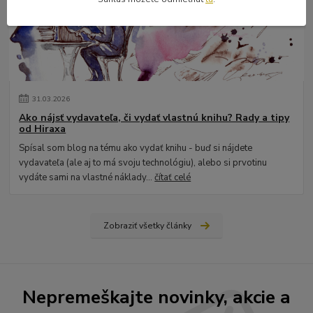
31
.
03
.
2026
Ako nájsť vydavateľa, či vydať vlastnú knihu? Rady a tipy
od Hiraxa
Spísal som blog na tému ako vydať knihu - buď si nájdete
vydavateľa (ale aj to má svoju technológiu), alebo si prvotinu
vydáte sami na vlastné náklady...
čítať celé
Zobraziť všetky články
Nepremeškajte novinky, akcie a