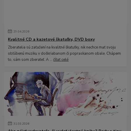
29
.
04
.
2026
Kvalitné CD a kazetové škatuľky, DVD boxy
Zberatelia sú zaťažení na kvalitné škatuľky, nik nechce mať svoju
obľúbenú muziku v doškriabanom či popraskanom obale. Chápem
to, sám som zberateľ. A ...
čítať celé
31
.
03
.
2026