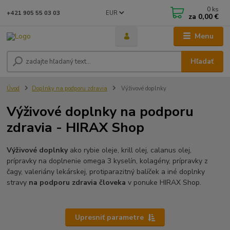
0
ks
EUR
+421 905 55 03 03
za
0,00 €
Menu
Hľadať
Úvod
Doplnky na podporu zdravia
Výživové doplnky
Výživové doplnky na podporu
zdravia - HIRAX Shop
Výživové doplnky
ako rybie oleje, krill olej, calanus olej,
prípravky na doplnenie omega 3 kyselín, kolagény, prípravky z
čagy, valeriány lekárskej, protiparazitný balíček a iné doplnky
stravy
na podporu zdravia človeka
v ponuke HIRAX Shop.
Upresniť parametre