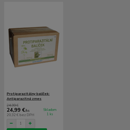
Protiparazitálny balíček:
Antiparazitná zmes
24,99 €
24,99 €
Skladom
/
ks
1 ks
20,32 €
bez DPH