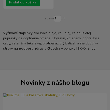
Pridať do košíka
strana
z 1
Výživové doplnky
ako rybie oleje, krill olej, calanus olej,
prípravky na doplnenie omega 3 kyselín, kolagény, prípravky z
čagy, valeriány lekárskej, protiparazitný balíček a iné doplnky
stravy
na podporu zdravia človeka
v ponuke HIRAX Shop.
Novinky z nášho blogu