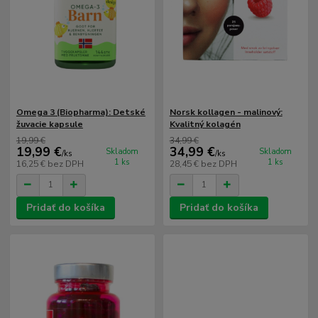
Omega 3 (Biopharma): Detské
Norsk kollagen - malinový:
žuvacie kapsule
Kvalitný kolagén
19,99 €
34,99 €
19,99 €
34,99 €
Skladom
Skladom
/
ks
/
ks
1 ks
1 ks
16,25 €
bez DPH
28,45 €
bez DPH
Pridať do košíka
Pridať do košíka