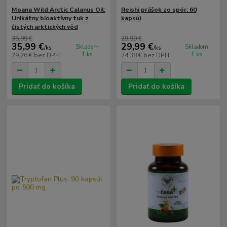
Moana Wild Arctic Calanus Oil:
Reishi prášok zo spór: 60
Unikátny bioaktívny tuk z
kapsúl
čistých arktických vôd
35,99 €
29,99 €
35,99 €
29,99 €
Skladom
Skladom
/
ks
/
ks
1 ks
1 ks
29,26 €
bez DPH
24,38 €
bez DPH
Pridať do košíka
Pridať do košíka