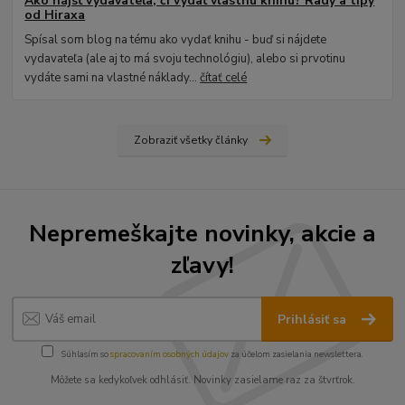
Ako nájsť vydavateľa, či vydať vlastnú knihu? Rady a tipy
od Hiraxa
Spísal som blog na tému ako vydať knihu - buď si nájdete
vydavateľa (ale aj to má svoju technológiu), alebo si prvotinu
vydáte sami na vlastné náklady...
čítať celé
Zobraziť všetky články
Nepremeškajte novinky, akcie a
zľavy!
Prihlásiť sa
Súhlasím so
spracovaním osobných údajov
za účelom zasielania newslettera.
Môžete sa kedykoľvek odhlásiť. Novinky zasielame raz za štvrťrok.