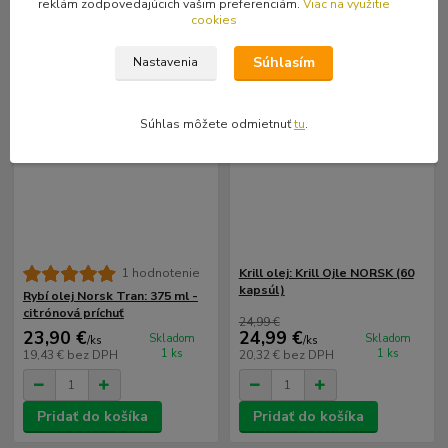
reklám zodpovedajúcich vašim preferenciám.
Viac na využitie
cookies
Súhlasím
Nastavenia
Súhlas môžete odmietnuť
tu
.
Krill olej: Krill Ojle NORSK (60
1 hodnotenie
kapsúl)
Rybí olej Norsk Tran: 375 ml -
citrónová príchuť
24,99 €
23,90 €
24,99 €
Skladom
Skladom
/
ks
/
ks
1 ks
1 ks
19,43 €
bez DPH
20,32 €
bez DPH
Pridať do košíka
Pridať do košíka