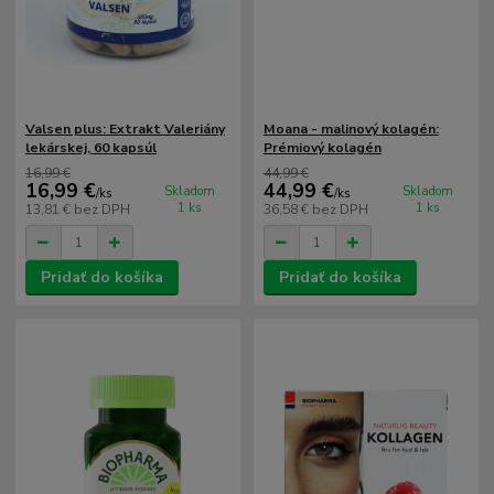
Valsen plus: Extrakt Valeriány
Moana - malinový kolagén:
lekárskej, 60 kapsúl
Prémiový kolagén
16,99 €
44,99 €
16,99 €
44,99 €
Skladom
Skladom
/
ks
/
ks
1 ks
1 ks
13,81 €
bez DPH
36,58 €
bez DPH
Pridať do košíka
Pridať do košíka