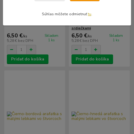
Súhlas môžete odmietnuť
tu
.
Olivovo-čierna arafatka
Zeleno-čierna arafatka so
srdiečkami
6,50 €
6,50 €
Skladom
Skladom
/
ks
/
ks
1 ks
1 ks
5,28 €
bez DPH
5,28 €
bez DPH
Pridať do košíka
Pridať do košíka