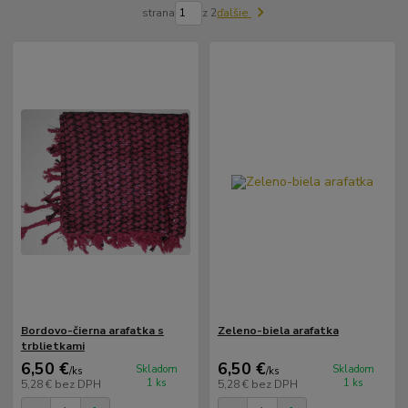
strana
z 2
ďalšie
Bordovo-čierna arafatka s
Zeleno-biela arafatka
trblietkami
6,50 €
6,50 €
Skladom
Skladom
/
ks
/
ks
1 ks
1 ks
5,28 €
bez DPH
5,28 €
bez DPH