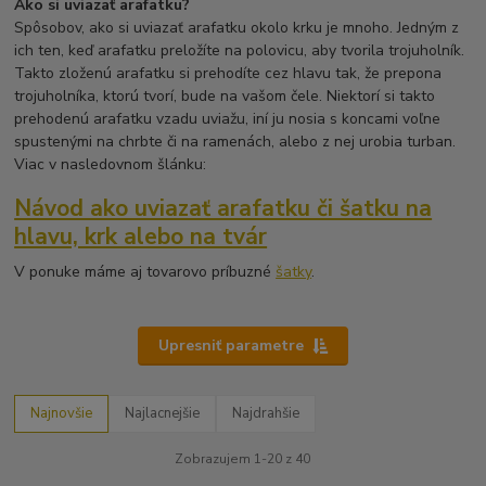
Ako si uviazať arafatku?
Spôsobov, ako si uviazať arafatku okolo krku je mnoho. Jedným z
ich ten, keď arafatku preložíte na polovicu, aby tvorila trojuholník.
Takto zloženú arafatku si prehodíte cez hlavu tak, že prepona
trojuholníka, ktorú tvorí, bude na vašom čele. Niektorí si takto
prehodenú arafatku vzadu uviažu, iní ju nosia s koncami voľne
spustenými na chrbte či na ramenách, alebo z nej urobia turban.
Viac v nasledovnom šlánku:
Návod ako uviazať arafatku či šatku na
hlavu, krk alebo na tvár
V ponuke máme aj tovarovo príbuzné
šatky
.
Upresniť parametre
Najnovšie
Najlacnejšie
Najdrahšie
Zobrazujem 1-20 z 40