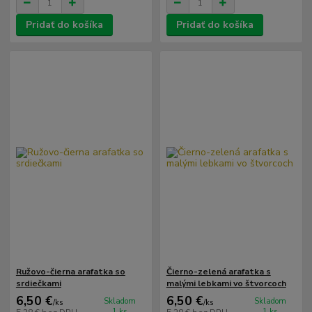
Pridať do košíka
Pridať do košíka
Ružovo-čierna arafatka so
Čierno-zelená arafatka s
srdiečkami
malými lebkami vo štvorcoch
6,50 €
6,50 €
Skladom
Skladom
/
ks
/
ks
1 ks
1 ks