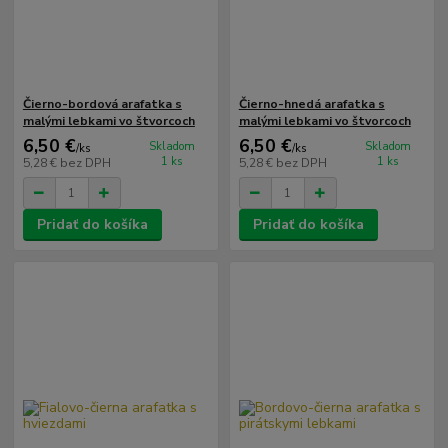
Čierno-bordová arafatka s
Čierno-hnedá arafatka s
malými lebkami vo štvorcoch
malými lebkami vo štvorcoch
6,50 €
6,50 €
Skladom
Skladom
/
ks
/
ks
1 ks
1 ks
5,28 €
bez DPH
5,28 €
bez DPH
Pridať do košíka
Pridať do košíka