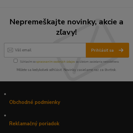
Nepremeškajte novinky, akcie a
zľavy!
Prihlásiť sa
Súhlasím so
spracovaním osobných údajov
za účelom zasielania newslettera.
Môžete sa kedykoľvek odhlásiť. Novinky zasielame raz za štvrťrok.
•
Obchodné podmienky
•
Reklamačný poriadok