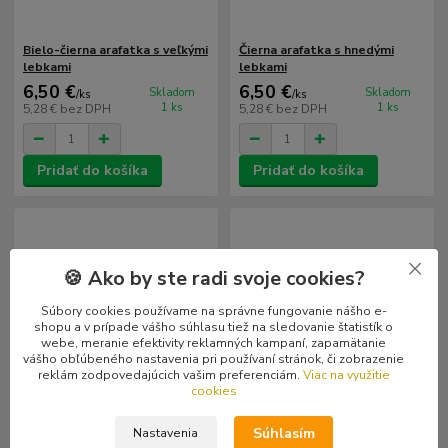
Bielo-čierna arafatka s veľkými
Čierna arafatka s hnedými
lebkami
lebkami
6,50 €
6,50 €
Skladom
Skladom
/
ks
/
ks
1 ks
1 ks
5,28 €
bez DPH
5,28 €
bez DPH
Pridať do košíka
Pridať do košíka
🍪 Ako by ste radi svoje cookies?
Súbory cookies používame na správne fungovanie nášho e-
shopu a v prípade vášho súhlasu tiež na sledovanie štatistík o
webe, meranie efektivity reklamných kampaní, zapamätanie
vášho obľúbeného nastavenia pri používaní stránok, či zobrazenie
reklám zodpovedajúcich vašim preferenciám.
Viac na využitie
cookies
Súhlasím
Nastavenia