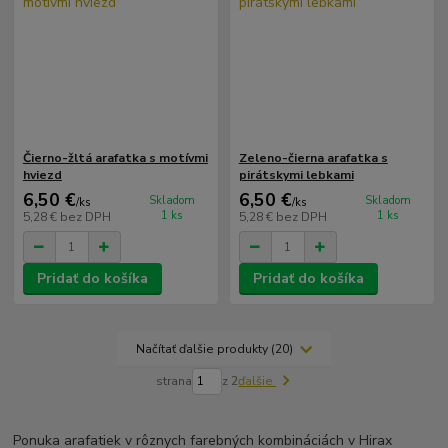
Čierno-žltá arafatka s motívmi
Zeleno-čierna arafatka s
hviezd
pirátskymi lebkami
6,50 €
6,50 €
Skladom
Skladom
/
ks
/
ks
1 ks
1 ks
5,28 €
bez DPH
5,28 €
bez DPH
Pridať do košíka
Pridať do košíka
Načítať ďalšie produkty (20)
strana
z 2
ďalšie
Ponuka arafatiek v rôznych farebných kombináciách v Hirax