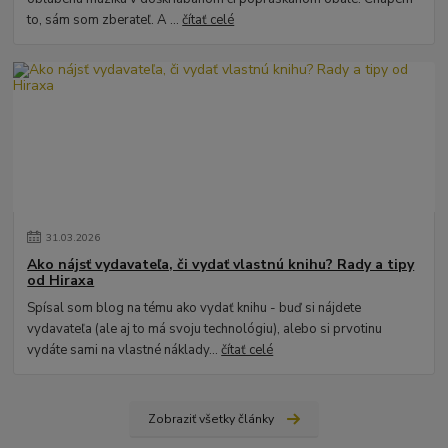
to, sám som zberateľ. A ...
čítať celé
31
.
03
.
2026
Ako nájsť vydavateľa, či vydať vlastnú knihu? Rady a tipy
od Hiraxa
Spísal som blog na tému ako vydať knihu - buď si nájdete
vydavateľa (ale aj to má svoju technológiu), alebo si prvotinu
vydáte sami na vlastné náklady...
čítať celé
Zobraziť všetky články