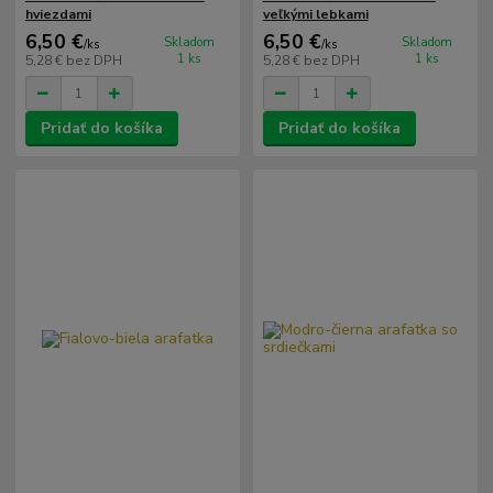
hviezdami
veľkými lebkami
6,50 €
6,50 €
Skladom
Skladom
/
ks
/
ks
1 ks
1 ks
5,28 €
bez DPH
5,28 €
bez DPH
Pridať do košíka
Pridať do košíka