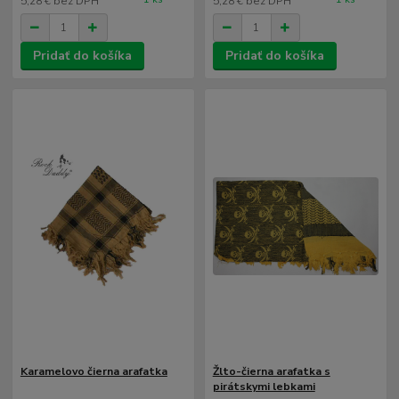
5,28 €
bez DPH
5,28 €
bez DPH
Pridať do košíka
Pridať do košíka
Karamelovo čierna arafatka
Žlto-čierna arafatka s
pirátskymi lebkami