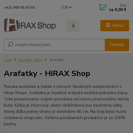
0
ks
EUR
+421 905 55 03 03
za
0,00 €
Menu
Hľadať
Úvod
Arafatky, šatky
Arafatky
Arafatky - HIRAX Shop
Ponuka arafatiek a šatiek v rôznych farebných kombináciách v
Hirax Shope. Arafatka je tradičná arabská mužská pokrývka hlavy.
Toto pomenovanie zrejme pochádza od nazvu juhoirackého mesta
Kufa. Kúfíja je štvorcový, alebo obdlžnikový kus bavlnenej látky,
ktorej dlžka jednej strany je minimálne 60 cm. Na kraji býva husto
ozdobená strapcami. Väčšina ponúkaných produktov je zo 100%
bavlny.