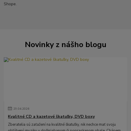
Shope.
Novinky z nášho blogu
29
.
04
.
2026
Kvalitné CD a kazetové škatuľky, DVD boxy
Zberatelia sú zaťažení na kvalitné škatuľky, nik nechce mať svoju
obľúbenú muziku v doškriabanom či popraskanom obale. Chápem