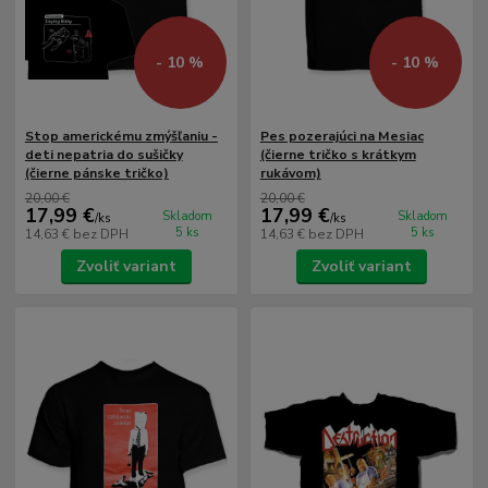
- 10 %
- 10 %
Stop americkému zmýšľaniu -
Pes pozerajúci na Mesiac
deti nepatria do sušičky
(čierne tričko s krátkym
(čierne pánske tričko)
rukávom)
20,00 €
20,00 €
17,99 €
17,99 €
Skladom
Skladom
/
ks
/
ks
5 ks
5 ks
14,63 €
bez DPH
14,63 €
bez DPH
Zvoliť variant
Zvoliť variant