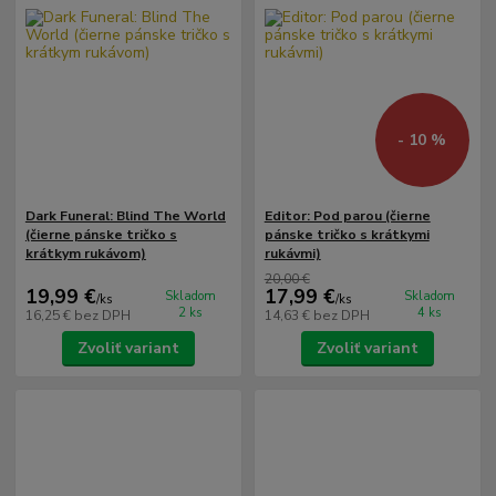
- 10 %
Dark Funeral: Blind The World
Editor: Pod parou (čierne
(čierne pánske tričko s
pánske tričko s krátkymi
krátkym rukávom)
rukávmi)
20,00 €
19,99 €
17,99 €
Skladom
Skladom
/
ks
/
ks
2 ks
4 ks
16,25 €
bez DPH
14,63 €
bez DPH
Zvoliť variant
Zvoliť variant