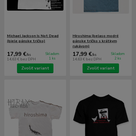
Michael Jackson Is Not Dead
Hiroshima (belaso modré
(biele pánske tričko)
pánske tričko s krátkym
rukávom)
17,99 €
17,99 €
Skladom
Skladom
/
ks
/
ks
1 ks
2 ks
14,63 €
bez DPH
14,63 €
bez DPH
Zvoliť variant
Zvoliť variant