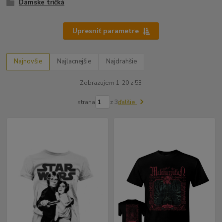
Dámske tričká
Upresniť parametre
Najnovšie
Najlacnejšie
Najdrahšie
Zobrazujem 1-20 z 53
strana
z 3
ďalšie