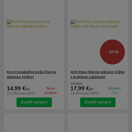
- 10 %
Kosti hrudného koša (čierne
Anti Emo (čierne pánske tričko
dámske tričko)
s krátkym rukávom)
20,00 €
14,99 €
17,99 €
Nie je
Skladom
/
ks
/
ks
skladom
2 ks
12,19 €
bez DPH
14,63 €
bez DPH
Zvoliť variant
Zvoliť variant