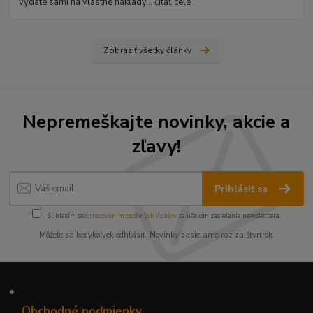
vydáte sami na vlastné náklady...
čítať celé
Zobraziť všetky články
Nepremeškajte novinky, akcie a
zľavy!
Prihlásiť sa
Súhlasím so
spracovaním osobných údajov
za účelom zasielania newslettera.
Môžete sa kedykoľvek odhlásiť. Novinky zasielame raz za štvrťrok.
•
Obchodné podmienky