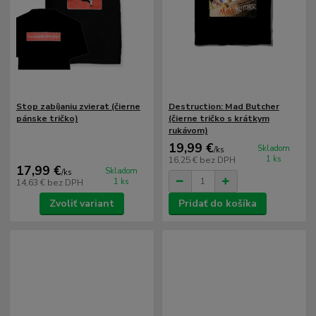
Stop zabíjaniu zvierat (čierne
Destruction: Mad Butcher
pánske tričko)
(čierne tričko s krátkym
rukávom)
19,99 €
Skladom
/
ks
1 ks
16,25 €
bez DPH
17,99 €
Skladom
/
ks
1 ks
14,63 €
bez DPH
Zvoliť variant
Pridať do košíka