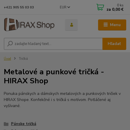
0
ks
EUR
+421 905 55 03 03
za
0,00 €
Menu
Hľadať
Úvod
Tričká
Metalové a punkové tričká -
HIRAX Shop
Ponuka pánskych a dámskych metalových a punkových tričiek v
HIRAX Shope. Konfekčné i s tričká s motívom. Potláčené aj
vyšívané.
Pánske tričká