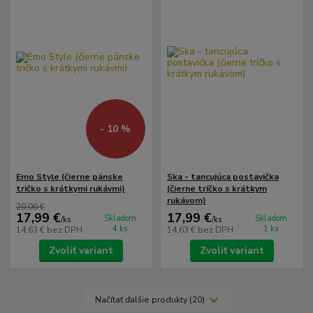
- 10 %
Emo Style (čierne pánske
Ska - tancujúca postavička
tričko s krátkymi rukávmi)
(čierne tríčko s krátkym
rukávom)
20,00 €
17,99 €
17,99 €
Skladom
Skladom
/
ks
/
ks
4 ks
1 ks
14,63 €
bez DPH
14,63 €
bez DPH
Zvoliť variant
Zvoliť variant
Načítať ďalšie produkty (20)