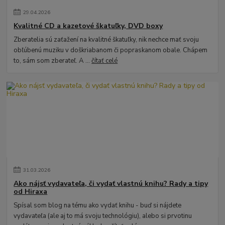
29
.
04
.
2026
Kvalitné CD a kazetové škatuľky, DVD boxy
Zberatelia sú zaťažení na kvalitné škatuľky, nik nechce mať svoju
obľúbenú muziku v doškriabanom či popraskanom obale. Chápem
to, sám som zberateľ. A ...
čítať celé
31
.
03
.
2026
Ako nájsť vydavateľa, či vydať vlastnú knihu? Rady a tipy
od Hiraxa
Spísal som blog na tému ako vydať knihu - buď si nájdete
vydavateľa (ale aj to má svoju technológiu), alebo si prvotinu