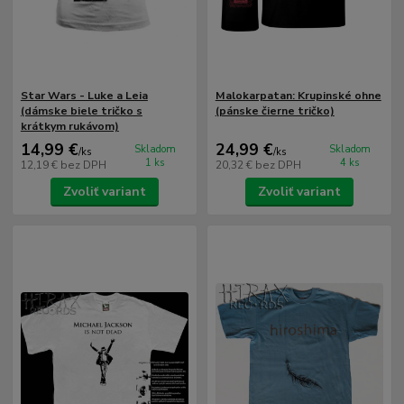
Star Wars - Luke a Leia
Malokarpatan: Krupinské ohne
(dámske biele tričko s
(pánske čierne tričko)
krátkym rukávom)
14,99 €
24,99 €
Skladom
Skladom
/
ks
/
ks
1 ks
4 ks
12,19 €
bez DPH
20,32 €
bez DPH
Zvoliť variant
Zvoliť variant