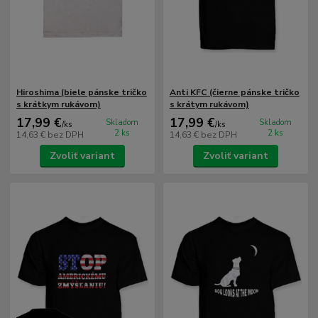
Hiroshima (biele pánske tričko
Anti KFC (čierne pánske tričko
s krátkym rukávom)
s krátym rukávom)
17,99 €
17,99 €
Skladom
Skladom
/
ks
/
ks
2 ks
2 ks
14,63 €
bez DPH
14,63 €
bez DPH
Zvoliť variant
Zvoliť variant