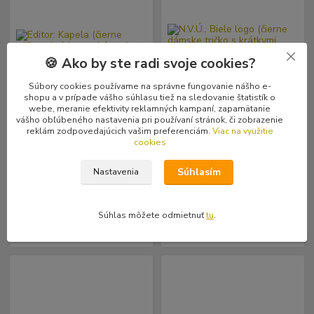
🍪 Ako by ste radi svoje cookies?
Súbory cookies používame na správne fungovanie nášho e-
shopu a v prípade vášho súhlasu tiež na sledovanie štatistík o
- 10 %
webe, meranie efektivity reklamných kampaní, zapamätanie
vášho obľúbeného nastavenia pri používaní stránok, či zobrazenie
reklám zodpovedajúcich vašim preferenciám.
Viac na využitie
cookies
Editor: Kapela (čierne tričko s
N.V.Ú.: Biele logo (čierne
krátkym rukávom)
dámske tričko s krátkymi
Súhlasím
Nastavenia
rukávmi)
20,00 €
17,99 €
14,99 €
Skladom
Skladom
/
ks
/
ks
4 ks
1 ks
14,63 €
bez DPH
12,19 €
bez DPH
Súhlas môžete odmietnuť
tu
.
Zvoliť variant
Zvoliť variant