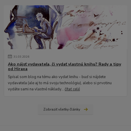
31
.
03
.
2026
Ako nájsť vydavateľa, či vydať vlastnú knihu? Rady a tipy
od Hiraxa
Spísal som blog na tému ako vydať knihu - buď si nájdete
vydavateľa (ale aj to má svoju technológiu), alebo si prvotinu
vydáte sami na vlastné náklady...
čítať celé
Zobraziť všetky články