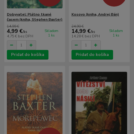
Dobyvatel: Plátno tkané
Kosovo (kniha, Andrej Bán)
časem (kniha, Stephen Baxter)
14,99 €
24,90 €
4,99 €
14,99 €
Skladom
Skladom
/
ks
/
ks
1 ks
1 ks
4,75 €
bez DPH
14,28 €
bez DPH
Pridať do košíka
Pridať do košíka