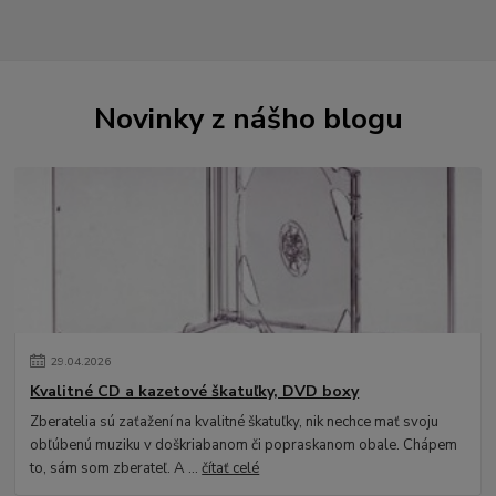
Novinky z nášho blogu
29
.
04
.
2026
Kvalitné CD a kazetové škatuľky, DVD boxy
Zberatelia sú zaťažení na kvalitné škatuľky, nik nechce mať svoju
obľúbenú muziku v doškriabanom či popraskanom obale. Chápem
to, sám som zberateľ. A ...
čítať celé