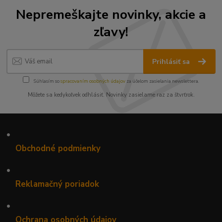
Nepremeškajte novinky, akcie a
zľavy!
Prihlásiť sa
Súhlasím so
spracovaním osobných údajov
za účelom zasielania newslettera.
Môžete sa kedykoľvek odhlásiť. Novinky zasielame raz za štvrťrok.
•
Obchodné podmienky
•
Reklamačný poriadok
•
Ochrana osobných údajov