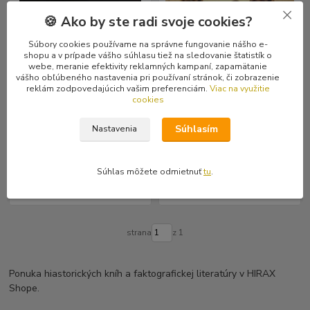
🍪 Ako by ste radi svoje cookies?
Súbory cookies používame na správne fungovanie nášho e-
shopu a v prípade vášho súhlasu tiež na sledovanie štatistík o
webe, meranie efektivity reklamných kampaní, zapamätanie
vášho obľúbeného nastavenia pri používaní stránok, či zobrazenie
reklám zodpovedajúcich vašim preferenciám.
Viac na využitie
cookies
Anarchismus: Příběh revolty
Návrat Slovenov v duchu a
(kniha, Claude Faber)
slove (kniha, Žiarislav)
Súhlasím
Nastavenia
2,99 €
12,99 €
Skladom
Skladom
/
ks
/
ks
1 ks
1 ks
2,85 €
bez DPH
12,37 €
bez DPH
Súhlas môžete odmietnuť
tu
.
Pridať do košíka
Pridať do košíka
strana
z 1
Ponuka hiastorických kníh a faktografickej literatúry v HIRAX
Shope.