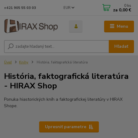
0
ks
EUR
+421 905 55 03 03
za
0,00 €
Menu
Hľadať
Úvod
Knihy
História, faktografická literatúra
História, faktografická literatúra
- HIRAX Shop
Ponuka hiastorických kníh a faktografickej literatúry v HIRAX
Shope.
Upresniť parametre