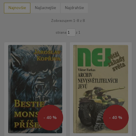
Najnovšie
Najlacnejšie
Najdrahšie
Zobrazujem 1-8 z 8
strana
z 1
- 40 %
- 40 %