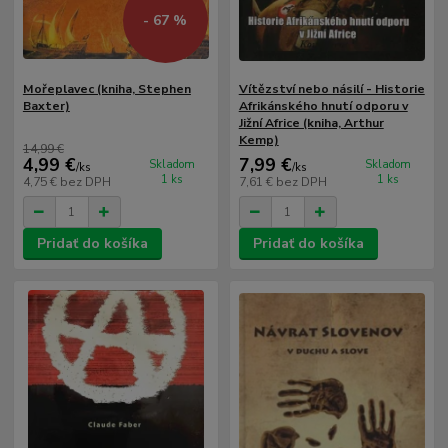
- 67 %
Mořeplavec (kniha, Stephen
Vítězství nebo násilí - Historie
Baxter)
Afrikánského hnutí odporu v
Jižní Africe (kniha, Arthur
Kemp)
14,99 €
4,99 €
7,99 €
Skladom
Skladom
/
ks
/
ks
1 ks
1 ks
4,75 €
bez DPH
7,61 €
bez DPH
Pridať do košíka
Pridať do košíka