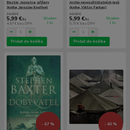
Bestie, monstra, příšery
Archiv nevysvětlitelných jevů
(kniha, Jaroslav Kopřiva)
(kniha, Viktor Farkas)
10,00 €
10,00 €
5,99 €
5,99 €
Skladom
Skladom
/
ks
/
ks
1 ks
1 ks
4,87 €
bez DPH
5,70 €
bez DPH
Pridať do košíka
Pridať do košíka
- 67 %
- 40 %