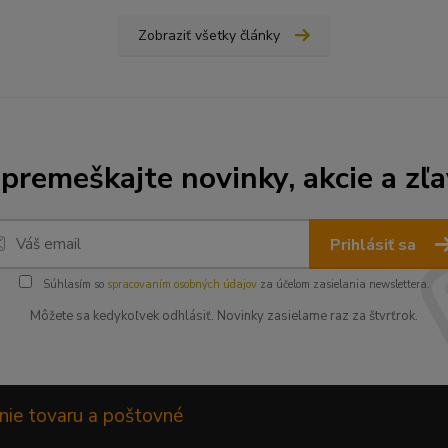
Zobraziť všetky články
premeškajte novinky, akcie a zľa
Prihlásiť sa
Súhlasím so
spracovaním osobných údajov
za účelom zasielania newslettera.
Môžete sa kedykoľvek odhlásiť. Novinky zasielame raz za štvrťrok.
nie tovaru a poštovné