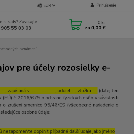
Prihlásenie
EUR
e si rady? Zavolajte.
0
ks
za
0,00 €
 905 55 03 03
 obchodných oznámení
ov pre účely rozosielky e-
, zapísaná v ………………… , oddiel …, vložka …..
(ďalej len
 (EÚ) č. 2016/679 o ochrane fyzických osôb v súvislosti
 o zrušení smernice 95/46/ES (všeobecné nariadenie o
asledujúce osobné údaje:
ů nezapomeňte doplnit případné další údaje jako jméno