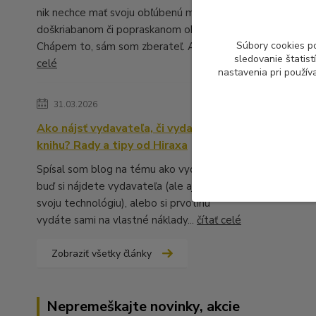
nik nechce mať svoju obľúbenú muziku v
doškriabanom či popraskanom obale.
Súbory cookies p
Chápem to, sám som zberateľ. A ...
čítať
sledovanie štatis
celé
nastavenia pri použív
31.03.2026
Ako nájsť vydavateľa, či vydať vlastnú
knihu? Rady a tipy od Hiraxa
Spísal som blog na tému ako vydať knihu -
buď si nájdete vydavateľa (ale aj to má
svoju technológiu), alebo si prvotinu
vydáte sami na vlastné náklady...
čítať celé
Zobraziť všetky články
Nepremeškajte novinky, akcie