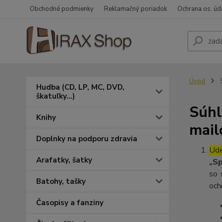
Obchodné podmienky
Reklamačný poriadok
Ochrana os. úd
Úvod
S
Hudba (CD, LP, MC, DVD,
škatuľky...)
Súhl
Knihy
mail
Doplnky na podporu zdravia
Ude
Arafatky, šatky
„Sp
so 
Batohy, tašky
och
Časopisy a fanziny