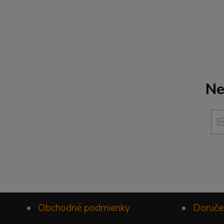
Ne
•
Obchodné podmienky
•
Doruče