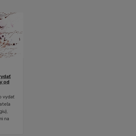
vydať
py od
o vydať
ateľa
iu),
mi na