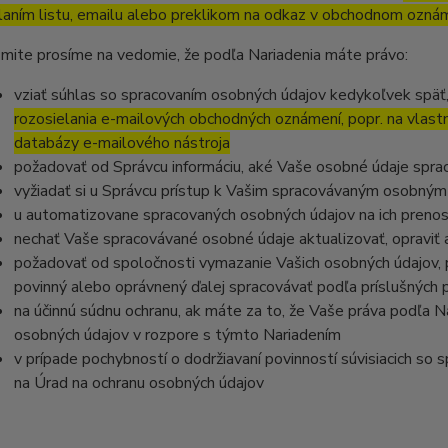
laním listu, emailu alebo preklikom na odkaz v obchodnom ozná
mite prosíme na vedomie, že podľa Nariadenia máte právo:
vziať súhlas so spracovaním osobných údajov kedykoľvek späť
rozosielania e-mailových obchodných oznámení, popr. na vlast
databázy e-mailového nástroja
požadovať od Správcu informáciu, aké Vaše osobné údaje spra
vyžiadať si u Správcu prístup k Vašim spracovávaným osobným
u automatizovane spracovaných osobných údajov na ich prenos
nechať Vaše spracovávané osobné údaje aktualizovať, opraviť
požadovať od spoločnosti vymazanie Vašich osobných údajov, p
povinný alebo oprávnený ďalej spracovávať podľa príslušných 
na účinnú súdnu ochranu, ak máte za to, že Vaše práva podľa N
osobných údajov v rozpore s týmto Nariadením
v prípade pochybností o dodržiavaní povinností súvisiacich so
na Úrad na ochranu osobných údajov