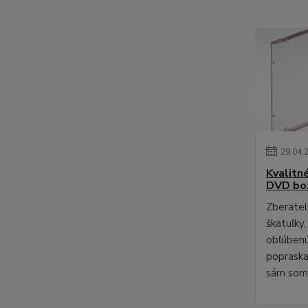
29
.
04
.
Kvalitn
DVD bo
Zberateli
škatuľky,
obľúbenú
poprask
sám som 