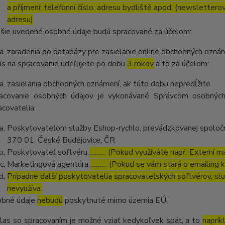
a příjmení; telefonní číslo; adresu bydliště apod. (newsletter
adresu)
šie uvedené osobné údaje budú spracované za účelom:
zaradenia do databázy pre zasielanie online obchodných oznám
as na spracovanie udeľujete po dobu
3 rokov
a to za účelom:
zasielania obchodných oznámení, ak túto dobu nepredĺžite
acovanie osobných údajov je vykonávané Správcom osobných
acovatelia:
Poskytovateľom služby Eshop-rychlo, prevádzkovanej spoločn
370 01, České Budějovice, ČR
Poskytovateľ softvéru
……… (Pokud využíváte např. Externí mai
Marketingová agentúra
……… (Pokud se vám stará o emailing 
Prípadne ďalší poskytovatelia spracovateľských softvérov, služ
nevyužíva.
bné údaje
nebudú
poskytnuté mimo územia EÚ.
las so spracovaním je možné vziať kedykoľvek späť, a to
naprík