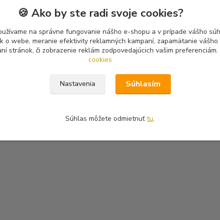
🍪 Ako by ste radi svoje cookies?
oužívame na správne fungovanie nášho e-shopu a v prípade vášho súhl
tík o webe, meranie efektivity reklamných kampaní, zapamätanie vášh
aní stránok, či zobrazenie reklám zodpovedajúcich vašim preferenciám.
cookies
Súhlasím
Nastavenia
Súhlas môžete odmietnuť
tu
.