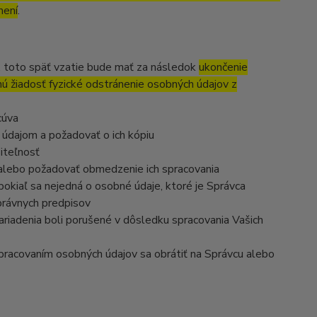
mení
.
, toto späť vzatie bude mať za následok
ukončenie
nú žiadosť fyzické odstránenie osobných údajov z
cúva
 údajom a požadovať o ich kópiu
iteľnosť
 alebo požadovať obmedzenie ich spracovania
okiaľ sa nejedná o osobné údaje, ktoré je Správca
právnych predpisov
ariadenia boli porušené v dôsledku spracovania Vašich
 spracovaním osobných údajov sa obrátiť na Správcu alebo