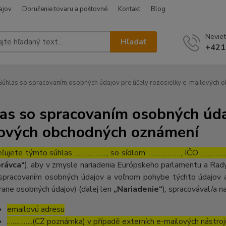
ajov
Doručenie tovaru a poštovné
Kontakt
Blog
Neviet
Hľadať
+421
úhlas so spracovaním osobných údajov pre účely rozosielky e-mailových
as so spracovaním osobných údaj
ových obchodných oznámení
ľujete týmto súhlas ……………..., so sídlom ………………, IČO ……………….
rávca“
), aby v zmysle nariadenia Európskeho parlamentu a Rady
spracovaním osobných údajov a voľnom pohybe týchto údajov a
rane osobných údajov) (ďalej len
„Nariadenie“
), spracovával/a n
emailovú adresu
…………..(CZ poznámka) v případě externích e-mailových nástroj