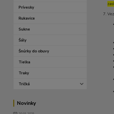
zas
Prívesky
Vez
Rukavice
Sukne
Šály
Šnúrky do obuvy
Tielka
Traky
Tričká
Novinky
20.01.2025