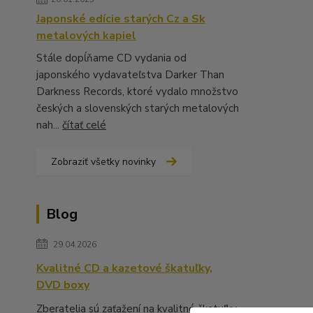
Japonské edície starých Cz a Sk
metalových kapiel
Stále dopĺňame CD vydania od
japonského vydavateľstva Darker Than
Darkness Records, ktoré vydalo množstvo
českých a slovenských starých metalových
nah...
čítať celé
Zobraziť všetky novinky
Blog
29.04.2026
Kvalitné CD a kazetové škatuľky,
DVD boxy
Zberatelia sú zaťažení na kvalitné škatuľky,