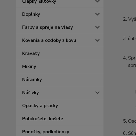
Čiapky, šiltovky
Doplnky
Vyš
Farby a spreje na vlasy
úhl
Kovania a ozdoby z kovu
Kravaty
Spr
spr
Mikiny
Náramky
Nášivky
Opasky a pracky
Polokošele, košele
Oso
Ponožky, podkolienky
Súh