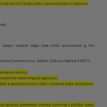
ový nástroj od Eshop-rychlo zpracovává jen e-mailovou
ení.
 údajov, osobné údaje však môžu spracovávať aj títo
osťou Golemos s.r.o., sídlom Zátkovo nábřeží 448/73,
lingový nástroj.)
kompletně marketingová agentura.)
ieb a aplikácií, ktorých však v súčasnej dobe spoločnosť
lad úpravou preferencií ochrany súkromia v pätičke webu,