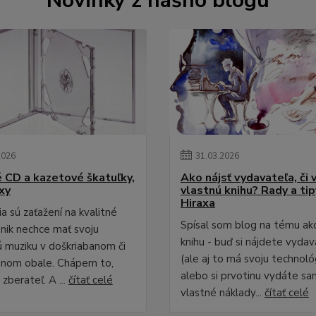
Novinky z nášho blogu
2026
31
.
03
.
2026
é CD a kazetové škatuľky,
Ako nájsť vydavateľa, či 
xy
vlastnú knihu? Rady a ti
Hiraxa
a sú zaťažení na kvalitné
Spísal som blog na tému ak
 nik nechce mať svoju
knihu - buď si nájdete vydav
 muziku v doškriabanom či
(ale aj to má svoju technológ
anom obale. Chápem to,
alebo si prvotinu vydáte sa
zberateľ. A ...
čítať celé
vlastné náklady...
čítať celé