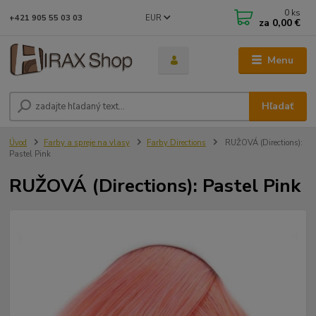
0
ks
EUR
+421 905 55 03 03
za
0,00 €
Menu
Hľadať
Úvod
Farby a spreje na vlasy
Farby Directions
RUŽOVÁ (Directions):
Pastel Pink
RUŽOVÁ (Directions): Pastel Pink