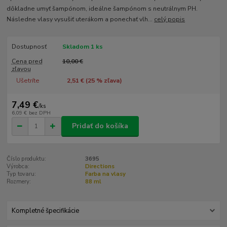
dôkladne umyť šampónom, ideálne šampónom s neutrálnym PH.
Následne vlasy vysušiť uterákom a ponechať vlh...
celý popis
Dostupnosť
Skladom 1 ks
Cena pred
10,00 €
zľavou
Ušetríte
2,51 € (
25
% zľava)
7,49 €
/
ks
6,09 €
bez DPH
Pridať do košíka
Číslo produktu:
3695
Výrobca:
Directions
Typ tovaru:
Farba na vlasy
Rozmery:
88 ml
Kompletné špecifikácie