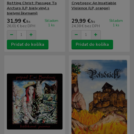
Rotting Christ: Passage To
Cryptopsy: An Insatiable
Arcturo (LP, biely vinyl s
Violence (LP, orange)
bielymi škvrnami)
31,99 €
29,99 €
Skladom
Skladom
/
ks
/
ks
1 ks
1 ks
26,01 €
bez DPH
24,38 €
bez DPH
Pridať do košíka
Pridať do košíka