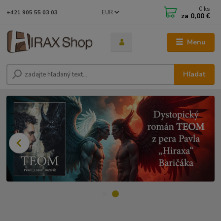
0
ks
EUR
+421 905 55 03 03
za
0,00 €
Menu
Hľadať