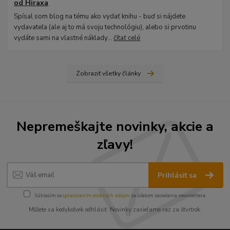
od Hiraxa
Spísal som blog na tému ako vydať knihu - buď si nájdete
vydavateľa (ale aj to má svoju technológiu), alebo si prvotinu
vydáte sami na vlastné náklady...
čítať celé
Zobraziť všetky články
Nepremeškajte novinky, akcie a
zľavy!
Prihlásiť sa
Súhlasím so
spracovaním osobných údajov
za účelom zasielania newslettera.
Môžete sa kedykoľvek odhlásiť. Novinky zasielame raz za štvrťrok.