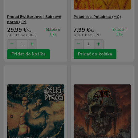
Prípad Ewi Burdovej: Bábkové
Poludnica: Poludnica (MC)
porno (LP)
29,99 €
7,99 €
Skladom
Skladom
/
ks
/
ks
1 ks
1 ks
24,38 €
bez DPH
6,50 €
bez DPH
Pridať do košíka
Pridať do košíka