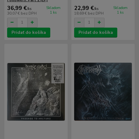
Followers: Part 2 (LP)
36,99 €
22,99 €
Skladom
Skladom
/
ks
/
ks
1 ks
1 ks
30,07 €
bez DPH
18,69 €
bez DPH
Pridať do košíka
Pridať do košíka