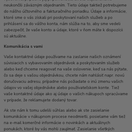
neukončili záväzným objednaním. Tieto údaje taktiež potrebujeme
do nášho účtovného a fakturačného poriadku. Údaje a informácie,
ktoré sme o vás získali pri poskytovaní našich služieb a po
prihlásení sa do vášho konta, nám slúžia na to, aby sme vedeli
zabezpečiť, že vaše konto a údaje, ktoré v ňom máte k dispozícii
sú aktuálne.
Komunikácia s vami
Vaše kontaktné údaje používame na zaslanie našich oznámení
súvisiacich s vybavovaním objednávok a poskytovaním služieb
alebo keď chceme reagovať na vaše oslovenie, keď sa nás pýtate,
čo sa deje s vašou objednávkou, chcete nám nahlásiť napr. novú
doručovaciu adresu, prípadne nás požiadate o inú zmenu vašich
údajov vo vašej objednávke alebo používateľskom konte. Tiež
vaše kontaktné údaje ako aj údaje o vašich nákupoch spracúvame
v prípade, že reklamujete dodaný tovar.
Ak ste nám k tomu udelili súhlas alebo ak ste zasielanie
komunikácie v nákupnom procese neodmietli, posielame vám tiež
na e-mail komerčné informácie o novinkách a aktuálnych
ponukách, ktoré by vás mohli zaujímať. Zasielanie všetkých