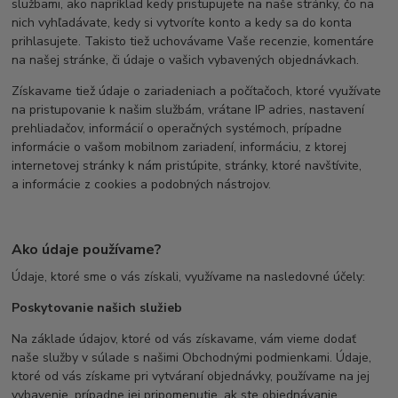
službami, ako napríklad kedy pristupujete na naše stránky, čo na
nich vyhľadávate, kedy si vytvoríte konto a kedy sa do konta
prihlasujete. Takisto tiež uchovávame Vaše recenzie, komentáre
na našej stránke, či údaje o vašich vybavených objednávkach.
Získavame tiež údaje o zariadeniach a počítačoch, ktoré využívate
na pristupovanie k našim službám, vrátane IP adries, nastavení
prehliadačov, informácií o operačných systémoch, prípadne
informácie o vašom mobilnom zariadení, informáciu, z ktorej
internetovej stránky k nám pristúpite, stránky, ktoré navštívite,
a informácie z cookies a podobných nástrojov.
Ako údaje používame?
Údaje, ktoré sme o vás získali, využívame na nasledovné účely:
Poskytovanie našich služieb
Na základe údajov, ktoré od vás získavame, vám vieme dodať
naše služby v súlade s našimi Obchodnými podmienkami. Údaje,
ktoré od vás získame pri vytváraní objednávky, používame na jej
vybavenie, prípadne jej pripomenutie, ak ste objednávanie