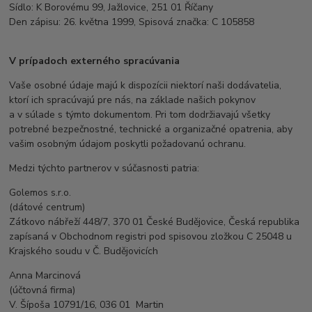
Sídlo: K Borovému 99, Jažlovice, 251 01 Říčany
Den zápisu: 26. května 1999, Spisová značka: C 105858
V prípadoch externého spracúvania
Vaše osobné údaje majú k dispozícii niektorí naši dodávatelia,
ktorí ich spracúvajú pre nás, na základe našich pokynov
a v súlade s týmto dokumentom. Pri tom dodržiavajú všetky
potrebné bezpečnostné, technické a organizačné opatrenia, aby
vašim osobným údajom poskytli požadovanú ochranu.
Medzi týchto partnerov v súčasnosti patria:
Golemos s.r.o.
(dátové centrum)
Zátkovo nábřeží 448/7, 370 01 České Budějovice, Česká republika
zapísaná v Obchodnom registri pod spisovou zložkou C 25048 u
Krajského soudu v Č. Budějovicích
Anna Marcinová
(účtovná firma)
V. Šípoša 10791/16, 036 01 Martin