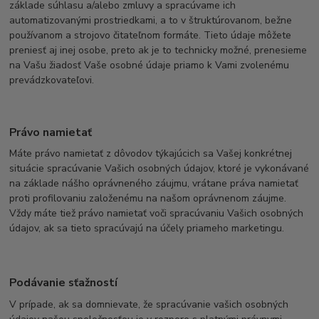
základe súhlasu a/alebo zmluvy a spracúvame ich
automatizovanými prostriedkami, a to v štruktúrovanom, bežne
používanom a strojovo čitateľnom formáte. Tieto údaje môžete
preniesť aj inej osobe, preto ak je to technicky možné, prenesieme
na Vašu žiadosť Vaše osobné údaje priamo k Vami zvolenému
prevádzkovateľovi.
Právo namietať
Máte právo namietať z dôvodov týkajúcich sa Vašej konkrétnej
situácie spracúvanie Vašich osobných údajov, ktoré je vykonávané
na základe nášho oprávneného záujmu, vrátane práva namietať
proti profilovaniu založenému na našom oprávnenom záujme.
Vždy máte tiež právo namietať voči spracúvaniu Vašich osobných
údajov, ak sa tieto spracúvajú na účely priameho marketingu.
Podávanie sťažností
V prípade, ak sa domnievate, že spracúvanie vašich osobných