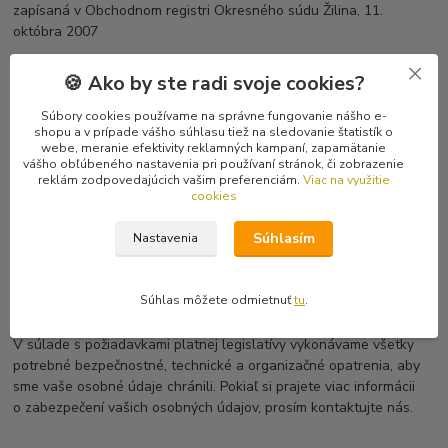
zapísaná v Obchodnom registri Okresného súdu Žilina, 11.
októbra 2007
Tvorivec, s.r.o.
🍪 Ako by ste radi svoje cookies?
(admin webovej stránky)
Gorkého 60 036 01 Martin , IČO 36434965
Súbory cookies používame na správne fungovanie nášho e-
zapísaná v Obchodnom registri Okresného súdu Žilina, 5. októbra
shopu a v prípade vášho súhlasu tiež na sledovanie štatistík o
webe, meranie efektivity reklamných kampaní, zapamätanie
2005
vášho obľúbeného nastavenia pri používaní stránok, či zobrazenie
reklám zodpovedajúcich vašim preferenciám.
Viac na využitie
Google Ireland Limited
cookies
(GSuite - ukladanie informácii o spotrebiteľských prieskumoch
a súťažiach)
Súhlasím
Nastavenia
Gordon House, Barrow Street, Dublin 4, Írsko
Súhlas môžete odmietnuť
tu
.
Ako vaše údaje chránime
V súlade s požiadavkami platnej legislatívy vykonávame všetky
potrebné bezpečnostné, technické a organizačné opatrenia, aby
sme vaše osobné údaje chránili. Pokiaľ si prajete viac informácii
o zabezpečení vašich osobných údajov, prosím kontaktujte nás.