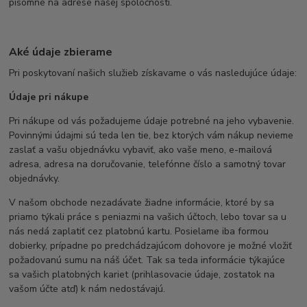
písomne na adrese našej spoločnosti.
Aké údaje zbierame
Pri poskytovaní našich služieb získavame o vás nasledujúce údaje:
Údaje pri nákupe
Pri nákupe od vás požadujeme údaje potrebné na jeho vybavenie.
Povinnými údajmi sú teda len tie, bez ktorých vám nákup nevieme
zaslať a vašu objednávku vybaviť, ako vaše meno, e-mailová
adresa, adresa na doručovanie, telefónne číslo a samotný tovar
objednávky.
V našom obchode nezadávate žiadne informácie, ktoré by sa
priamo týkali práce s peniazmi na vašich účtoch, lebo tovar sa u
nás nedá zaplatiť cez platobnú kartu. Posielame iba formou
dobierky, prípadne po predchádzajúcom dohovore je možné vložiť
požadovanú sumu na náš účet. Tak sa teda informácie týkajúce
sa vašich platobných kariet (prihlasovacie údaje, zostatok na
vašom účte atď) k nám nedostávajú.