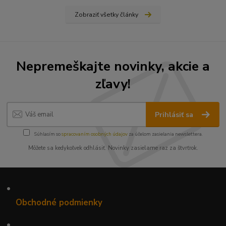
Zobraziť všetky články
Nepremeškajte novinky, akcie a
zľavy!
Prihlásiť sa
Súhlasím so
spracovaním osobných údajov
za účelom zasielania newslettera.
Môžete sa kedykoľvek odhlásiť. Novinky zasielame raz za štvrťrok.
•
Obchodné podmienky
•