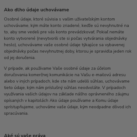
Ako dlho údaje uchovávame
Osobné údaje, ktoré súvisia s vašim užívateľským kontom
uchovávame, kým máte konto zriadené, keďže sú nevyhnutné na
to, aby sme vedeli pre vás konto prevádzkovať. Pokiaľ nemáte
konto vytvorené (nevytvorili ste si počas vytvárania objednávky
heslo), uchovávame vaše osobné údaje týkajúce sa vybavenej
objednávky počas nevyhnutnej doby, ktorou je spravidla jeden rok
od jej doručenia.
V prípade, ak používame Vaše osobné údaje za účelom
doručovania komerčnej komunikácie na Vašu e-mailovú adresu
alebo v iných prípadoch, kde ste nám udelili súhlas, uchovávame
tieto údaje, kým nám príslušný súhlas neodvoláte. V prípadoch
využívania vašich údajov na základe nášho oprávneného záujmu
opísaných v kapitolách Ako údaje používame a Komu údaje
sprístupňujeme, uchováme vaše údaje, kým neodpadne dôvod ich
spracúvania.
Aké sú vaše práva