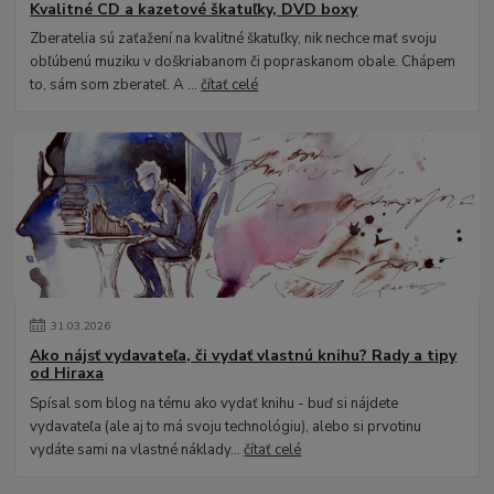
Kvalitné CD a kazetové škatuľky, DVD boxy
Zberatelia sú zaťažení na kvalitné škatuľky, nik nechce mať svoju
obľúbenú muziku v doškriabanom či popraskanom obale. Chápem
to, sám som zberateľ. A ...
čítať celé
31
.
03
.
2026
Ako nájsť vydavateľa, či vydať vlastnú knihu? Rady a tipy
od Hiraxa
Spísal som blog na tému ako vydať knihu - buď si nájdete
vydavateľa (ale aj to má svoju technológiu), alebo si prvotinu
vydáte sami na vlastné náklady...
čítať celé