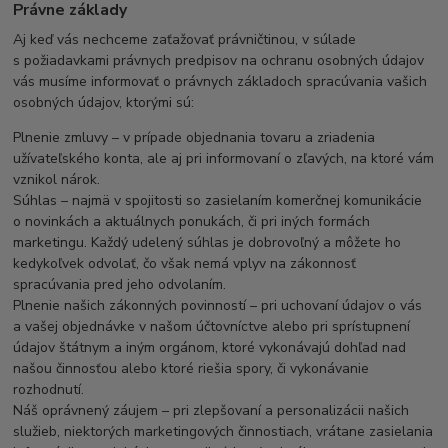
Právne základy
Aj keď vás nechceme zaťažovať právničtinou, v súlade
s požiadavkami právnych predpisov na ochranu osobných údajov
vás musíme informovať o právnych základoch spracúvania vašich
osobných údajov, ktorými sú:
Plnenie zmluvy – v prípade objednania tovaru a zriadenia
užívateľského konta, ale aj pri informovaní o zľavých, na ktoré vám
vznikol nárok.
Súhlas – najmä v spojitosti so zasielaním komerčnej komunikácie
o novinkách a aktuálnych ponukách, či pri iných formách
marketingu. Každý udelený súhlas je dobrovoľný a môžete ho
kedykoľvek odvolať, čo však nemá vplyv na zákonnosť
spracúvania pred jeho odvolaním.
Plnenie našich zákonných povinností – pri uchovaní údajov o vás
a vašej objednávke v našom účtovníctve alebo pri sprístupnení
údajov štátnym a iným orgánom, ktoré vykonávajú dohľad nad
našou činnosťou alebo ktoré riešia spory, či vykonávanie
rozhodnutí.
Náš oprávnený záujem – pri zlepšovaní a personalizácii našich
služieb, niektorých marketingových činnostiach, vrátane zasielania