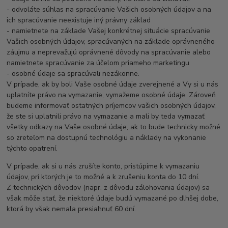
- odvoláte súhlas na spracúvanie Vašich osobných údajov a na
ich spracúvanie neexistuje iný právny základ
- namietnete na základe Vašej konkrétnej situácie spracúvanie
Vašich osobných údajov, spracúvaných na základe oprávneného
záujmu a neprevažujú oprávnené dôvody na spracúvanie alebo
namietnete spracúvanie za účelom priameho marketingu
- osobné údaje sa spracúvali nezákonne.
V prípade, ak by boli Vaše osobné údaje zverejnené a Vy si u nás
uplatníte právo na vymazanie, vymažeme osobné údaje. Zároveň
budeme informovať ostatných príjemcov vašich osobných údajov,
že ste si uplatnili právo na vymazanie a mali by teda vymazať
všetky odkazy na Vaše osobné údaje, ak to bude technicky možné
so zreteľom na dostupnú technológiu a náklady na vykonanie
týchto opatrení.
V prípade, ak si u nás zrušíte konto, pristúpime k vymazaniu
údajov, pri ktorých je to možné a k zrušeniu konta do 10 dní.
Z technických dôvodov (napr. z dôvodu zálohovania údajov) sa
však môže stať, že niektoré údaje budú vymazané po dlhšej dobe,
ktorá by však nemala presiahnuť 60 dní.