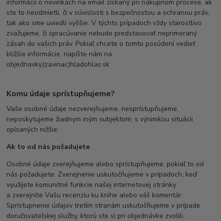
informácii o novinkách na email získaný pri nákupnom procese, ak
ste to neodmietli, či v súvislosti s bezpečnosťou a ochranou práv,
tak ako sme uviedli vyššie. V týchto prípadoch vždy starostlivo
zvažujeme, či spracúvanie nebude predstavovať neprimeraný
zásah do vašich práv. Pokiaľ chcete o tomto posúdení vedieť
bližšie informácie, napíšte nám na
objednavky(zavinac)hladohlas.sk
Komu údaje sprístupňujeme?
Vaše osobné údaje nezverejňujeme, nesprístupňujeme,
neposkytujeme žiadnym iným subjektom, s výnimkou situácii
opísaných nižšie:
Ak to od nás požadujete
Osobné údaje zverejňujeme alebo sprístupňujeme, pokiaľ to od
nás požadujete. Zverejnenie uskutočňujeme v prípadoch, keď
využijete komunitné funkcie našej internetovej stránky
a zverejníte Vašu recenziu ku knihe alebo váš komentár.
Sprístupnenie údajov tretím stranám uskutočňujeme v prípade
doručovateľskej služby, ktorú ste si pri objednávke zvolili.