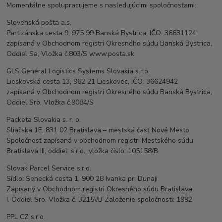
Momentálne spolupracujeme s nasledujúcimi spoločnosťami:
Slovenská pošta a.s.
Partizánska cesta 9, 975 99 Banská Bystrica, IČO: 36631124
zapísaná v Obchodnom registri Okresného súdu Banská Bystrica,
Oddiel Sa, Vložka č.803/S www.posta.sk
GLS General Logistics Systems Slovakia s.r.o.
Lieskovská cesta 13, 962 21 Lieskovec, IČO: 36624942
zapísaná v Obchodnom registri Okresného súdu Banská Bystrica,
Oddiel Sro, Vložka č.9084/S
Packeta Slovakia s. r. o.
Sliačska 1E, 831 02 Bratislava – mestská časť Nové Mesto
Spoločnosť zapísaná v obchodnom registri Mestského súdu
Bratislava III, oddiel: s.r.o., vložka číslo: 105158/B
Slovak Parcel Service s.r.o.
Sídlo: Senecká cesta 1, 900 28 Ivanka pri Dunaji
Zapísaný v Obchodnom registri Okresného súdu Bratislava
I, Oddiel Sro. Vložka č. 3215\/B Založenie spoločnosti: 1992
PPL CZ s.r.o.