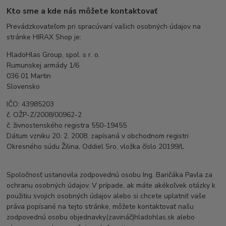
Kto sme a kde nás môžete kontaktovať
Prevádzkovateľom pri spracúvaní vašich osobných údajov na
stránke HIRAX Shop je:
HladoHlas Group, spol. s r. o.
Rumunskej armády 1/6
036 01 Martin
Slovensko
IČO: 43985203
č. OŽP-Z/2008/00962-2
č. živnostenského registra 550-19455
Dátum vzniku 20. 2. 2008, zapísaná v obchodnom registri
Okresného súdu Žilina, Oddiel Sro, vložka číslo 20199/L
Spoločnosť ustanovila zodpovednú osobu Ing. Baričáka Pavla za
ochranu osobných údajov. V prípade, ak máte akékoľvek otázky k
použitiu svojich osobných údajov alebo si chcete uplatniť vaše
práva popísané na tejto stránke, môžete kontaktovať našu
zodpovednú osobu objednavky(zavináč)hladohlas.sk alebo