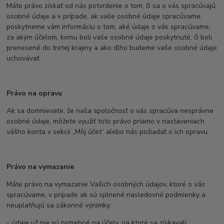
Máte právo získať od nás potvrdenie o tom, či sa o vás spracúvajú
osobné údaje a v prípade, ak vaše osobné údaje spracúvame,
poskytneme vám informáciu o tom, aké údaje o vás spracúvame,
za akým účelom, komu boli vaše osobné údaje poskytnuté, či boli
prenesené do tretej krajiny a ako dlho budeme vaše osobné údaje
uchovávať.
Právo na opravu
Ak sa domnievate, že naša spoločnosť o vás spracúva nesprávne
osobné údaje, môžete využiť toto právo priamo v nastaveniach
vášho konta v sekcii „Môj účet“ alebo nás požiadať o ich opravu.
Právo na vymazanie
Máte právo na vymazanie Vašich osobných údajov, ktoré o vás
spracúvame, v prípade ak sú splnené nasledovné podmienky a
neuplatňujú sa zákonné výnimky:
- údaje už nie sú potrebné na účely, na ktoré sa získavali