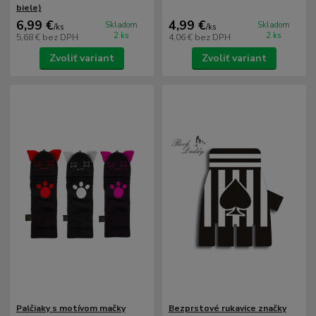
biele)
6,99 €
4,99 €
Skladom
Skladom
/
ks
/
ks
2 ks
2 ks
5,68 €
bez DPH
4,06 €
bez DPH
Zvoliť variant
Zvoliť variant
Palčiaky s motívom mačky
Bezprstové rukavice značky