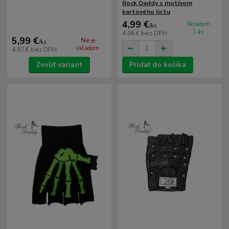
Rock Daddy s motívom
kartového listu
4,99 €
Skladom
/
ks
1 ks
4,06 €
bez DPH
5,99 €
Nie je
/
ks
skladom
4,87 €
bez DPH
Zvoliť variant
Pridať do košíka