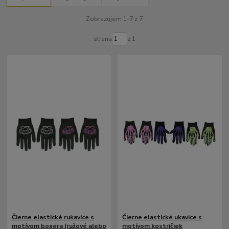
Zobrazujem 1-7 z 7
strana
z 1
Čierne elastické rukavice s
Čierne elastické ukavice s
motívom boxera (ružové alebo
motívom kostričiek