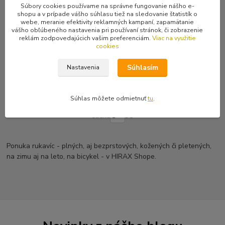
Súbory cookies používame na správne fungovanie nášho e-
shopu a v prípade vášho súhlasu tiež na sledovanie štatistík o
webe, meranie efektivity reklamných kampaní, zapamätanie
vášho obľúbeného nastavenia pri používaní stránok, či zobrazenie
reklám zodpovedajúcich vašim preferenciám.
Viac na využitie
Čierne pánske kožené
cookies
bezprstové rukavice
6,99 €
Skladom
/
ks
Súhlasím
Nastavenia
2 ks
5,68 €
bez DPH
Zvoliť variant
Súhlas môžete odmietnuť
tu
.
strana
z 1
Ponuka rukavíc - plných, aj bezprstových, kožených či pletených,
na zimu aj na leto, na bicykel - v HIRAX Shope.