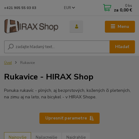
0
ks
EUR
+421 905 55 03 03
za
0,00 €
Menu
Hľadať
Úvod
Rukavice
Rukavice - HIRAX Shop
Ponuka rukavíc - plných, aj bezprstových, kožených či pletených,
na zimu aj na leto, na bicykel - v HIRAX Shope.
Upresniť parametre
Najnovšie
Najlacnejšie
Najdrahšie