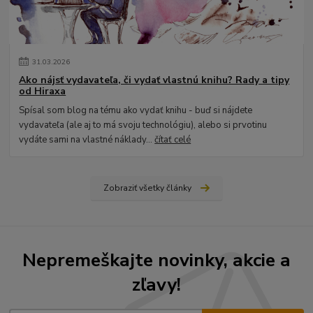
31
.
03
.
2026
Ako nájsť vydavateľa, či vydať vlastnú knihu? Rady a tipy
od Hiraxa
Spísal som blog na tému ako vydať knihu - buď si nájdete
vydavateľa (ale aj to má svoju technológiu), alebo si prvotinu
vydáte sami na vlastné náklady...
čítať celé
Zobraziť všetky články
Nepremeškajte novinky, akcie a
zľavy!