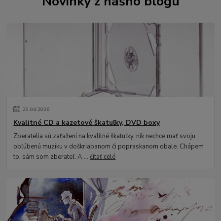
Novinky z nášho blogu
29
.
04
.
2026
Kvalitné CD a kazetové škatuľky, DVD boxy
Zberatelia sú zaťažení na kvalitné škatuľky, nik nechce mať svoju
obľúbenú muziku v doškriabanom či popraskanom obale. Chápem
to, sám som zberateľ. A ...
čítať celé