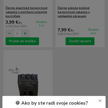
Čierne elastické bezprstové
Čierne pánske kožené
rukavice s motívom zelených
bezprstové rukavice s
kostričiek
vybíjanými okrasami
3,99 €
Skladom
/
ks
1 ks
3,24 €
bez DPH
7,99 €
Skladom
/
ks
4 ks
6,50 €
bez DPH
Pridať do košíka
Zvoliť variant
🍪 Ako by ste radi svoje cookies?