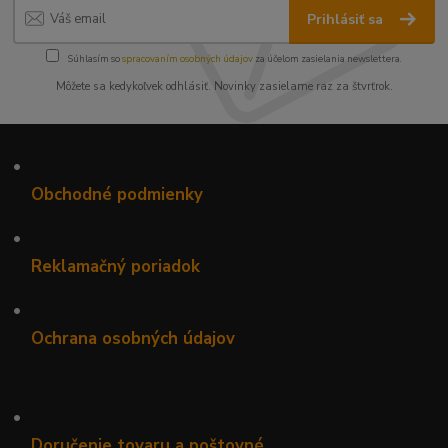
Prihlásiť sa
Súhlasím so
spracovaním osobných údajov
za účelom zasielania newslettera.
Môžete sa kedykoľvek odhlásiť. Novinky zasielame raz za štvrťrok.
•
Obchodné podmienky
•
Reklamačný poriadok
•
Ochrana osobných údajov
•
Doručenie tovaru a poštovné