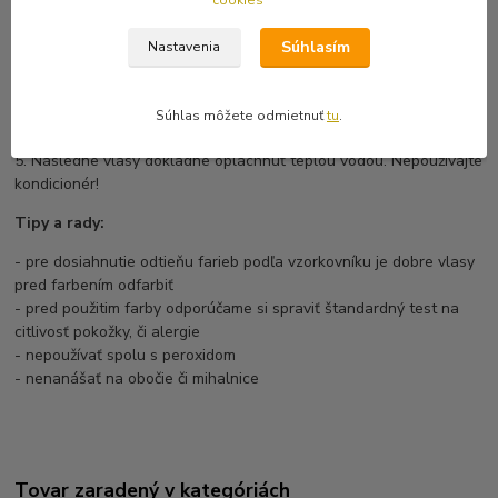
množstve. Prečesávajte tak dlho, kým sa nezačne tvoriť pena,
podľa ktorej poznáte, že sa farba dôkladne absorbuje. Farbu
Súhlasím
Nastavenia
priebežne zmývajte z hrebeňu. Ubezpečete sa, že ste farbu
naniesli všade.
4. Farbu nechajte pôsobiť 15 - 30 minút, v závislosti na pôvodnej
Súhlas môžete odmietnuť
tu
.
farbe vlasov a požadovanom konečnom odtieni.
5. Následne vlasy dôkladne opláchnuť teplou vodou. Nepoužívajte
kondicionér!
Tipy a rady:
- pre dosiahnutie odtieňu farieb podľa vzorkovníku je dobre vlasy
pred farbením odfarbiť
- pred použitim farby odporúčame si spraviť štandardný test na
citlivosť pokožky, či alergie
- nepoužívať spolu s peroxidom
- nenanášať na obočie či mihalnice
Tovar zaradený v kategóriách