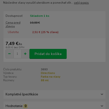
Následne vlasy vysušiť uterákom a ponechať vlh...
celý popis
Dostupnosť
Skladom 1 ks
Cena pred
10,00 €
zľavou
Ušetríte
2,51 € (
25
% zľava)
7,49 €
/
ks
6,09 €
bez DPH
Pridať do košíka
Číslo produktu:
3693
Výrobca:
Directions
Typ tovaru:
Farba na vlasy
Rozmery:
88 ml
Kompletné špecifikácie
Hodnotenie
0