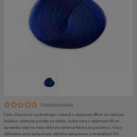
Ohodnotiť produkt
Farby Directions sa dodávajú v tubách s objemom 88 ml so styčným
krúžkom závitovej poistky na viečku. Jedna tuba s objemom 88 ml
spravidla stačí na vlasy dlhé po ramená.Návod na použitie:1. Vlasy
dôkladne umyť šampónom, ideálne šampónom s neutrálnym PH.