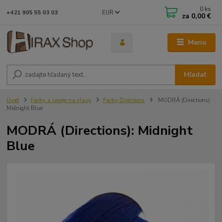
0
ks
EUR
+421 905 55 03 03
za
0,00 €
Menu
Hľadať
Úvod
Farby a spreje na vlasy
Farby Directions
MODRÁ (Directions):
Midnight Blue
MODRÁ (Directions): Midnight
Blue