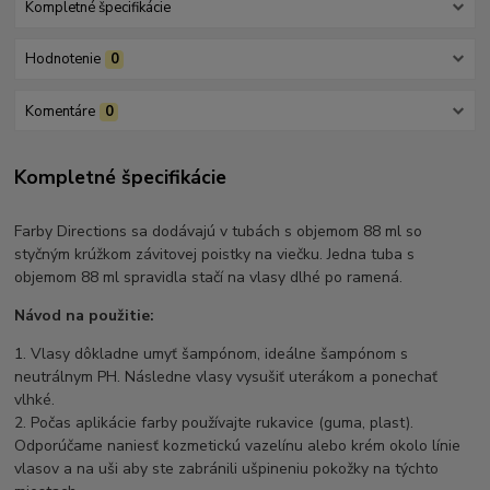
Kompletné špecifikácie
Hodnotenie
0
Komentáre
0
Kompletné špecifikácie
Farby Directions sa dodávajú v tubách s objemom 88 ml so
styčným krúžkom závitovej poistky na viečku. Jedna tuba s
objemom 88 ml spravidla stačí na vlasy dlhé po ramená.
Návod na použitie:
1. Vlasy dôkladne umyť šampónom, ideálne šampónom s
neutrálnym PH. Následne vlasy vysušiť uterákom a ponechať
vlhké.
2. Počas aplikácie farby používajte rukavice (guma, plast).
Odporúčame naniesť kozmetickú vazelínu alebo krém okolo línie
vlasov a na uši aby ste zabránili ušpineniu pokožky na týchto