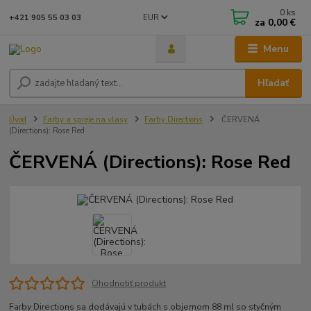
0
ks
EUR
+421 905 55 03 03
za
0,00 €
Menu
Hľadať
Úvod
Farby a spreje na vlasy
Farby Directions
ČERVENÁ
(Directions): Rose Red
ČERVENÁ (Directions): Rose Red
Ohodnotiť produkt
Farby Directions sa dodávajú v tubách s objemom 88 ml so styčným