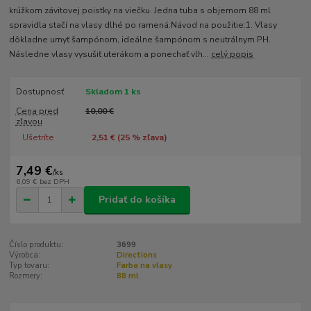
krúžkom závitovej poistky na viečku. Jedna tuba s objemom 88 ml
spravidla stačí na vlasy dlhé po ramená.Návod na použitie:1. Vlasy
dôkladne umyť šampónom, ideálne šampónom s neutrálnym PH.
Následne vlasy vysušiť uterákom a ponechať vlh...
celý popis
Dostupnosť
Skladom 1 ks
Cena pred
10,00 €
zľavou
Ušetríte
2,51 € (
25
% zľava)
7,49 €
/
ks
6,09 €
bez DPH
Pridať do košíka
Číslo produktu:
3699
Výrobca:
Directions
Typ tovaru:
Farba na vlasy
Rozmery:
88 ml