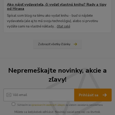
Ako nájsť vydavateľa, či vydať vlastnú knihu? Rady a tipy
od Hiraxa
Spísal som blog na tému ako vydať knihu - buď si nájdete
vydavateľa (ale aj to má svoju technológiu), alebo si prvotinu
vydáte sami na vlastné náklady...
čítať celé
Zobraziť všetky články
Nepremeškajte novinky, akcie a
zľavy!
Prihlásiť sa
Súhlasím so
spracovaním osobných údajov
za účelom zasielania newslettera.
Môžete sa kedykoľvek odhlásiť. Novinky zasielame raz za štvrťrok.