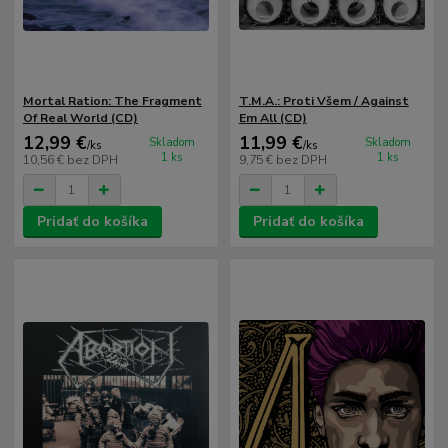
Mortal Ration: The Fragment
T.M.A.: Proti Všem / Against
Of Real World (CD)
Em All (CD)
12,99 €
11,99 €
Skladom
Skladom
/
ks
/
ks
1 ks
1 ks
10,56 €
bez DPH
9,75 €
bez DPH
Pridať do košíka
Pridať do košíka