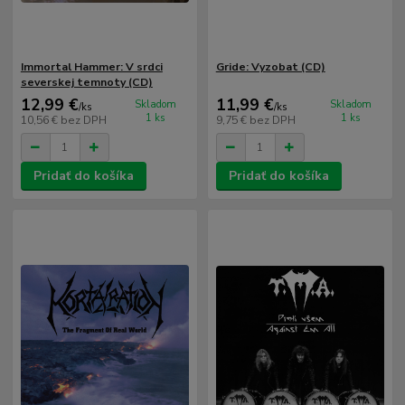
Immortal Hammer: V srdci
Gride: Vyzobat (CD)
severskej temnoty (CD)
12,99 €
11,99 €
Skladom
Skladom
/
ks
/
ks
1 ks
1 ks
10,56 €
bez DPH
9,75 €
bez DPH
Pridať do košíka
Pridať do košíka