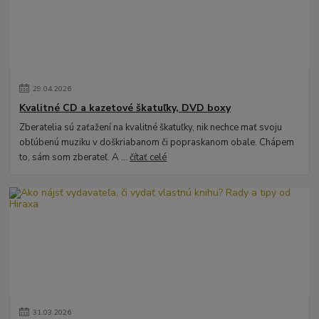
29
.
04
.
2026
Kvalitné CD a kazetové škatuľky, DVD boxy
Zberatelia sú zaťažení na kvalitné škatuľky, nik nechce mať svoju
obľúbenú muziku v doškriabanom či popraskanom obale. Chápem
to, sám som zberateľ. A ...
čítať celé
31
.
03
.
2026