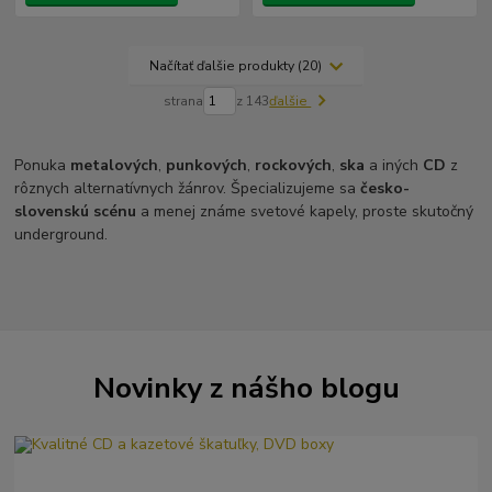
Načítať ďalšie produkty (20)
strana
z 143
ďalšie
Ponuka
metalových
,
punkových
,
rockových
,
ska
a iných
CD
z
rôznych alternatívnych žánrov. Špecializujeme sa
česko-
slovenskú scénu
a menej známe svetové kapely, proste skutočný
underground.
Novinky z nášho blogu