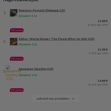
Depresy: Psycold (Digipack CD)
1.
Skladom 1 ks
12,99 €
10,56 € bez DPH
TOP produkt
Editor: World Decay / The Flood After Us (Hx) (CD)
2.
Skladom 1 ks
11,99 €
9,75 € bez DPH
TOP produkt
Apoplexy: Destiny (CD)
3.
Skladom 1 ks
14,99 €
12,19 € bez DPH
TOP produkt
zobraziť viac produktov