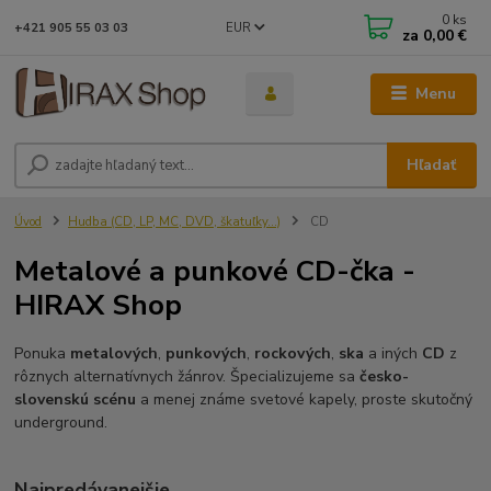
0
ks
EUR
+421 905 55 03 03
za
0,00 €
Menu
Hľadať
Úvod
Hudba (CD, LP, MC, DVD, škatuľky...)
CD
Metalové a punkové CD-čka -
HIRAX Shop
Ponuka
metalových
,
punkových
,
rockových
,
ska
a iných
CD
z
rôznych alternatívnych žánrov. Špecializujeme sa
česko-
slovenskú scénu
a menej známe svetové kapely, proste skutočný
underground.
Najpredávanejšie