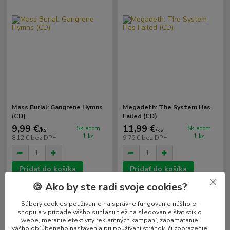
Mass Burial: Gangrene Hymns
Megadeth: The System Has
(CD)
Failed (CD)
9,99 €
11,99 €
Skladom
Skladom
/
ks
/
ks
1 ks
1 ks
8,12 €
bez DPH
9,75 €
bez DPH
Pridať do košíka
Pridať do košíka
🍪 Ako by ste radi svoje cookies?
Súbory cookies používame na správne fungovanie nášho e-
shopu a v prípade vášho súhlasu tiež na sledovanie štatistík o
webe, meranie efektivity reklamných kampaní, zapamätanie
vášho obľúbeného nastavenia pri používaní stránok, či zobrazenie