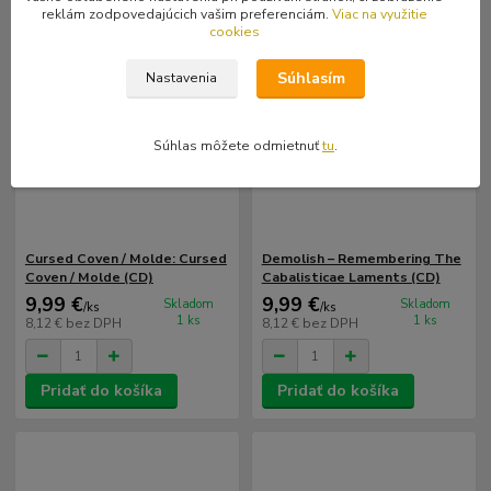
reklám zodpovedajúcich vašim preferenciám.
Viac na využitie
cookies
Súhlasím
Nastavenia
Súhlas môžete odmietnuť
tu
.
Cursed Coven / Molde: Cursed
Demolish – Remembering The
Coven / Molde (CD)
Cabalisticae Laments (CD)
9,99 €
9,99 €
Skladom
Skladom
/
ks
/
ks
1 ks
1 ks
8,12 €
bez DPH
8,12 €
bez DPH
Pridať do košíka
Pridať do košíka