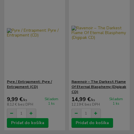
Pyre / Entrapment: Pyre /
Ravenoir – The Darkest Flame
Entrapment (CD)
Of Eternal Blasphemy (Digipak
CD)
9,99 €
14,99 €
Skladom
Skladom
/
ks
/
ks
1 ks
1 ks
8,12 €
bez DPH
12,19 €
bez DPH
Pridať do košíka
Pridať do košíka