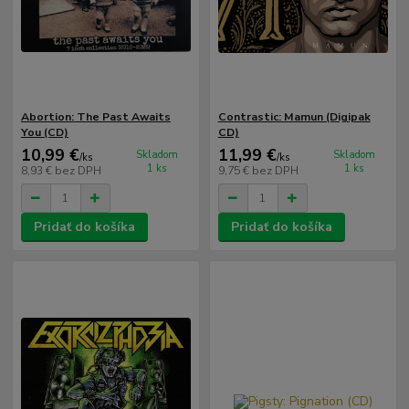
Abortion: The Past Awaits
Contrastic: Mamun (Digipak
You (CD)
CD)
10,99 €
11,99 €
Skladom
Skladom
/
ks
/
ks
1 ks
1 ks
8,93 €
bez DPH
9,75 €
bez DPH
Pridať do košíka
Pridať do košíka