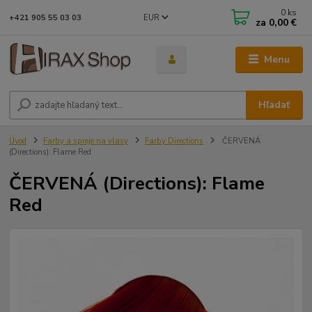
0
ks
EUR
+421 905 55 03 03
za
0,00 €
Menu
Hľadať
Úvod
Farby a spreje na vlasy
Farby Directions
ČERVENÁ
(Directions): Flame Red
ČERVENÁ (Directions): Flame
Red