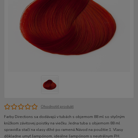
Ohodnotiť produkt
Farby Directions sa dodávajú v tubách s objemom 88 ml so styčným
krúžkom závitovej poistky na viečku. Jedna tuba s objemom 88 ml
spravidla stačí na vlasy dlhé po ramená.Návod na použitie:1. Vlasy
dôkladne umyť šampónom, ideálne šampónom s neutrálnym PH.