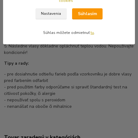
hrebeňu tesne od pokožky hlavy až po končeky vlasov v malom
cookies
množstve. Prečesávajte tak dlho, kým sa nezačne tvoriť pena,
podľa ktorej poznáte, že sa farba dôkladne absorbuje. Farbu
Súhlasím
Nastavenia
priebežne zmývajte z hrebeňu. Ubezpečete sa, že ste farbu
naniesli všade.
Súhlas môžete odmietnuť
tu
.
4. Farbu nechajte pôsobiť 15 - 30 minút, v závislosti na pôvodnej
farbe vlasov a požadovanom konečnom odtieni.
5. Následne vlasy dôkladne opláchnuť teplou vodou. Nepoužívajte
kondicionér!
Tipy a rady:
- pre dosiahnutie odtieňu farieb podľa vzorkovníku je dobre vlasy
pred farbením odfarbiť
- pred použitim farby odporúčame si spraviť štandardný test na
citlivosť pokožky, či alergie
- nepoužívať spolu s peroxidom
- nenanášať na obočie či mihalnice
Tovar zaradený v kategóriách