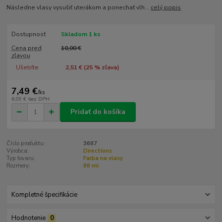
Následne vlasy vysušiť uterákom a ponechať vlh...
celý popis
Dostupnosť
Skladom 1 ks
Cena pred
10,00 €
zľavou
Ušetríte
2,51 € (
25
% zľava)
7,49 €
/
ks
6,09 €
bez DPH
Pridať do košíka
Číslo produktu:
3687
Výrobca:
Directions
Typ tovaru:
Farba na vlasy
Rozmery:
88 ml
Kompletné špecifikácie
Hodnotenie
0