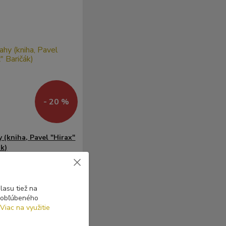
- 20 %
y (kniha, Pavel "Hirax"
ák)
 €
9 €
Skladom
/
ks
asu tiež na
1 ks
 €
bez DPH
o obľúbeného
Viac na využitie
dať do košíka