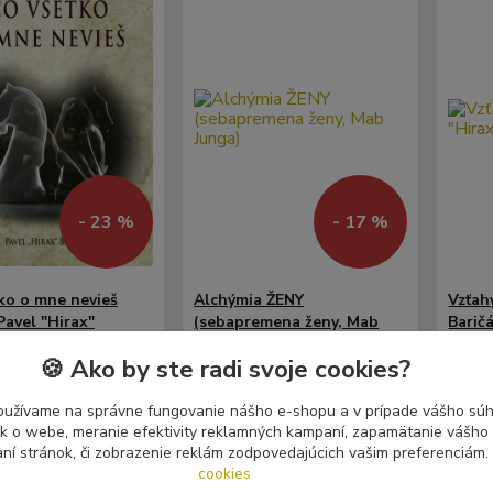
- 23 %
- 17 %
ko o mne nevieš
Alchýmia ŽENY
Vzťah
Pavel "Hirax"
(sebapremena ženy, Mab
Barič
Junga)
🍪 Ako by ste radi svoje cookies?
18,00 €
15,00
€
14,99 €
11,9
Skladom
Skladom
/
ks
/
ks
oužívame na správne fungovanie nášho e-shopu a v prípade vášho súhl
1 ks
1 ks
ez DPH
14,28 €
bez DPH
11,42
tík o webe, meranie efektivity reklamných kampaní, zapamätanie vášh
aní stránok, či zobrazenie reklám zodpovedajúcich vašim preferenciám.
cookies
ť do košíka
Pridať do košíka
Pri