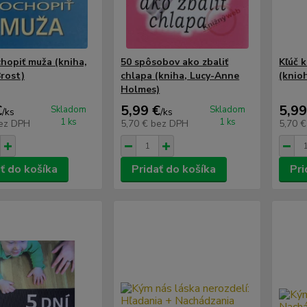
hopiť muža (kniha,
50 spôsobov ako zbaliť
Kľúč 
rost)
chlapa (kniha, Lucy-Anne
(knio
Holmes)
€
5,99 €
5,99
Skladom
Skladom
/
ks
/
ks
1 ks
1 ks
ez DPH
5,70 €
bez DPH
5,70 
ť do košíka
Pridať do košíka
Pri