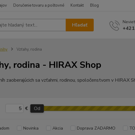
ajov
Doručenie tovaru a poštovné
Kontakt
Blog
Neviet
Hľadať
+421
nihy
Vzťahy, rodina
hy, rodina - HIRAX Shop
íh zaoberajúcich sa vzťahmi, rodinou, spoločenstvom v HIRAX S
€
Od
adom
Novinka
Akcia
Doprava ZADARMO
TO