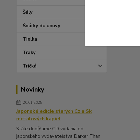
Šály
Šnúrky do obuvy
Tielka
Ponuka kn
Traky
Tričká
Novinky
20.01.2025
Japonské edície starých Cz a Sk
metalových kapiel
Stále dopĺňame CD vydania od
japonského vydavateľstva Darker Than