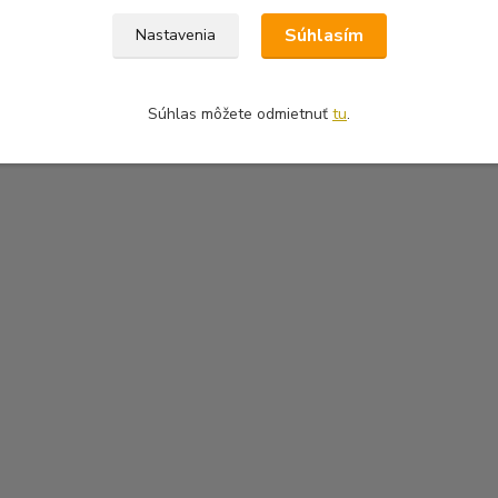
Súhlasím
Nastavenia
Súhlas môžete odmietnuť
tu
.
íh zaoberajúcich sa vzťahmi, rodinou, spoločenstvom v HIRAX S