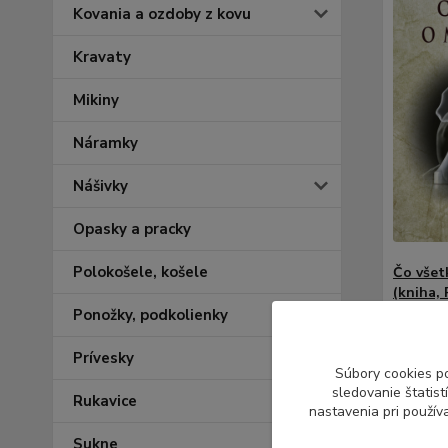
Kovania a ozdoby z kovu
Kravaty
Mikiny
Náramky
Nášivky
Opasky a pracky
Polokošele, košele
Čo všet
(kniha, 
Baričák)
Ponožky, podkolienky
13,00 €
9,99 
Prívesky
Súbory cookies p
9,51 €
b
sledovanie štatis
Rukavice
nastavenia pri použív
Prida
Sukne