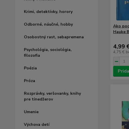
Krimi, detektívky, horory
Odborné, náučné, hobby
Ako poc
Hauke B
Osobostný rast, sebapremena
4,99 
Psychológia, sociológia,
4,75 €
b
filozofia
Poézia
Prida
Próza
Rozprávky, veršovanky, knihy
pre tínedžerov
Umenie
Výchova detí