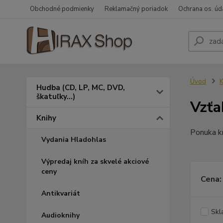
Obchodné podmienky
Reklamačný poriadok
Ochrana os. úd
Úvod
K
Hudba (CD, LP, MC, DVD,
škatuľky...)
Vzťa
Knihy
Ponuka kn
Vydania Hladohlas
Výpredaj kníh za skvelé akciové
ceny
Cena:
Antikvariát
Skl
Audioknihy