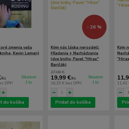
- 26 %
ktoré zmenia vašu
Kým nás láska nerozdelí:
Kým n
(kniha, Kevin Leman)
Hľadania + Nachádzania
Nachá
(dve knihy, Pavel "HIrax"
"Hirax
Baričák)
27,00 €
€
19,99 €
11,9
Skladom
Skladom
/
ks
/
ks
1 ks
1 ks
ez DPH
16,25 €
bez DPH
11,42
ť do košíka
Pridať do košíka
Pri