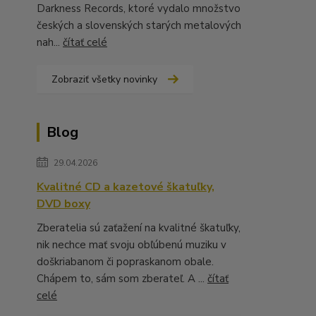
Darkness Records, ktoré vydalo množstvo
českých a slovenských starých metalových
nah...
čítať celé
Zobraziť všetky novinky
Blog
29.04.2026
Kvalitné CD a kazetové škatuľky,
DVD boxy
Zberatelia sú zaťažení na kvalitné škatuľky,
nik nechce mať svoju obľúbenú muziku v
doškriabanom či popraskanom obale.
Chápem to, sám som zberateľ. A ...
čítať
celé