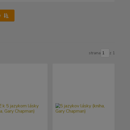
e
strana
z 1