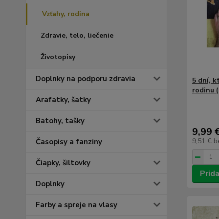
Vzťahy, rodina
Zdravie, telo, liečenie
Životopisy
Doplnky na podporu zdravia
5 dní, 
rodinu 
Arafatky, šatky
Batohy, tašky
9,99 
9,51 €
b
Časopisy a fanziny
Čiapky, šiltovky
Prida
Doplnky
Farby a spreje na vlasy