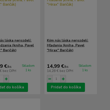
ás láska nerozdelí:
Kým nás láska nerozdelí:
dzania (kniha, Pavel
Hľadania (kniha, Pavel
" Baričák)
"Hirax" Baričák)
9 €
14,99 €
Skladom
Skladom
/
ks
/
ks
1 ks
1 ks
 €
bez DPH
14,28 €
bez DPH
dať do košíka
Pridať do košíka