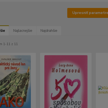
Upresniť parametr
šie
Najlacnejšie
Najdrahšie
m 1-11 z 11