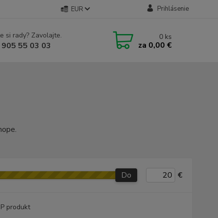
Prihlásenie
EUR
e si rady? Zavolajte.
0
ks
za
0,00 €
 905 55 03 03
hope.
Do
€
P produkt