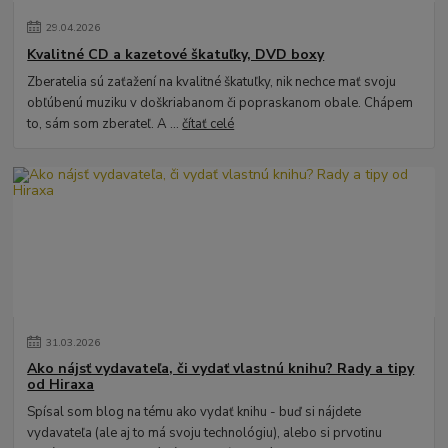
29
.
04
.
2026
Kvalitné CD a kazetové škatuľky, DVD boxy
Zberatelia sú zaťažení na kvalitné škatuľky, nik nechce mať svoju
obľúbenú muziku v doškriabanom či popraskanom obale. Chápem
to, sám som zberateľ. A ...
čítať celé
31
.
03
.
2026
Ako nájsť vydavateľa, či vydať vlastnú knihu? Rady a tipy
od Hiraxa
Spísal som blog na tému ako vydať knihu - buď si nájdete
vydavateľa (ale aj to má svoju technológiu), alebo si prvotinu