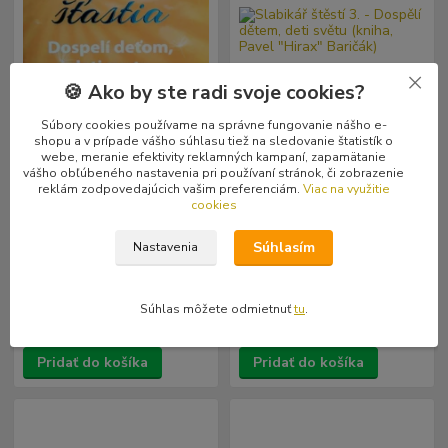
🍪 Ako by ste radi svoje cookies?
- 11 %
- 33 %
Súbory cookies používame na správne fungovanie nášho e-
shopu a v prípade vášho súhlasu tiež na sledovanie štatistík o
webe, meranie efektivity reklamných kampaní, zapamätanie
vášho obľúbeného nastavenia pri používaní stránok, či zobrazenie
reklám zodpovedajúcich vašim preferenciám.
Viac na využitie
Šlabikár šťastia 3. - Dospelí
Slabikář štěstí 3. - Dospělí
cookies
deťom, deti svetu (kniha,
dětem, deti světu (kniha,
pevná väzba, Pavel "Hirax"
Pavel "Hirax" Baričák)
Baričák)
Súhlasím
Nastavenia
18,00 €
15,00 €
15,99 €
9,99 €
Skladom
Skladom
/
ks
/
ks
1 ks
1 ks
15,23 €
bez DPH
9,51 €
bez DPH
Súhlas môžete odmietnuť
tu
.
Pridať do košíka
Pridať do košíka