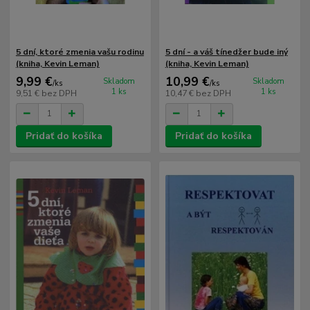
5 dní, ktoré zmenia vašu rodinu
5 dní - a váš tínedžer bude iný
(kniha, Kevin Leman)
(kniha, Kevin Leman)
9,99 €
10,99 €
Skladom
Skladom
/
ks
/
ks
1 ks
1 ks
9,51 €
bez DPH
10,47 €
bez DPH
Pridať do košíka
Pridať do košíka