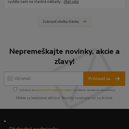
vydáte sami na vlastné náklady...
čítať celé
Zobraziť všetky články
Nepremeškajte novinky, akcie a
zľavy!
Prihlásiť sa
Súhlasím so
spracovaním osobných údajov
za účelom zasielania newslettera.
Môžete sa kedykoľvek odhlásiť. Novinky zasielame raz za štvrťrok.
•