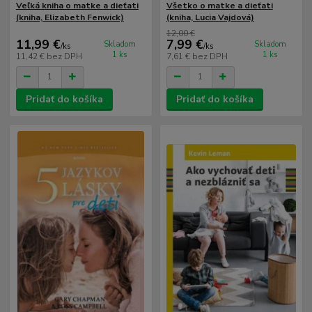
Veľká kniha o matke a dieťati
Všetko o matke a dieťati
(kniha, Elizabeth Fenwick)
(kniha, Lucia Vajdová)
12,00 €
11,99 €
7,99 €
Skladom
Skladom
/
ks
/
ks
1 ks
1 ks
11,42 €
bez DPH
7,61 €
bez DPH
Pridať do košíka
Pridať do košíka