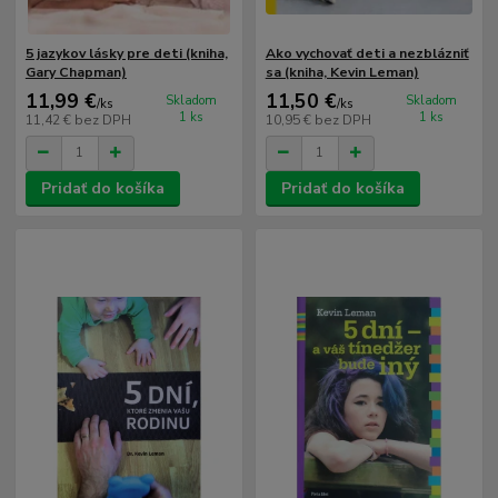
5 jazykov lásky pre deti (kniha,
Ako vychovať deti a nezblázniť
Gary Chapman)
sa (kniha, Kevin Leman)
11,99 €
11,50 €
Skladom
Skladom
/
ks
/
ks
1 ks
1 ks
11,42 €
bez DPH
10,95 €
bez DPH
Pridať do košíka
Pridať do košíka