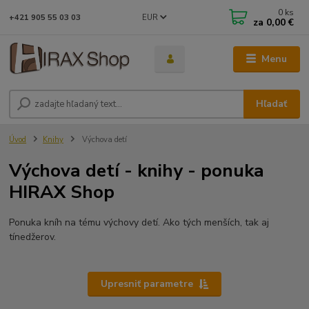
0
ks
EUR
+421 905 55 03 03
za
0,00 €
Menu
Hľadať
Úvod
Knihy
Výchova detí
Výchova detí - knihy - ponuka
HIRAX Shop
Ponuka kníh na tému výchovy detí. Ako tých menších, tak aj
tínedžerov.
Upresniť parametre