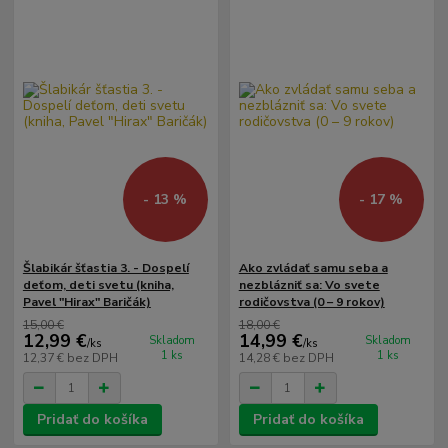
- 13 %
- 17 %
Šlabikár šťastia 3. - Dospelí
Ako zvládať samu seba a
deťom, deti svetu (kniha,
nezblázniť sa: Vo svete
Pavel "Hirax" Baričák)
rodičovstva (0 – 9 rokov)
15,00 €
18,00 €
12,99 €
14,99 €
Skladom
Skladom
/
ks
/
ks
1 ks
1 ks
12,37 €
bez DPH
14,28 €
bez DPH
Pridať do košíka
Pridať do košíka