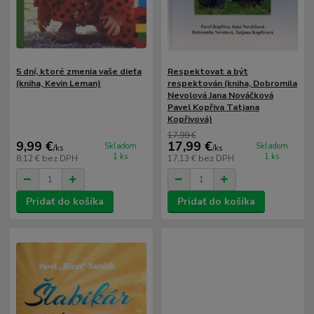
5 dní, ktoré zmenia vaše dieťa
Respektovat a být
(kniha, Kevin Leman)
respektován (kniha, Dobromila
Nevolová Jana Nováčková
Pavel Kopřiva Tatjana
Kopřivová)
17,99 €
9,99 €
17,99 €
Skladom
Skladom
/
ks
/
ks
1 ks
1 ks
8,12 €
bez DPH
17,13 €
bez DPH
Pridať do košíka
Pridať do košíka