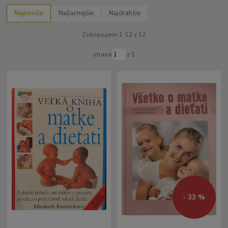
Najnovšie
Najlacnejšie
Najdrahšie
Zobrazujem 1-12 z 12
strana
z 1
- 33 %