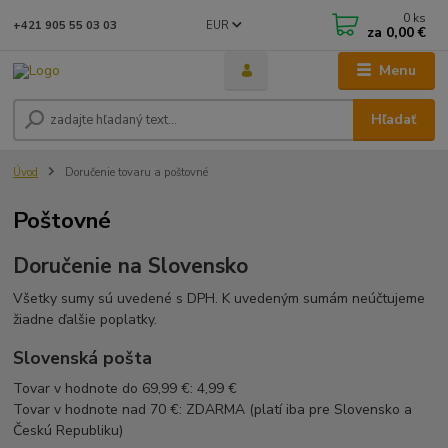
0
ks
EUR
+421 905 55 03 03
za
0,00 €
Menu
Hľadať
Úvod
Doručenie tovaru a poštovné
Poštovné
Doručenie na Slovensko
Všetky sumy sú uvedené s DPH. K uvedeným sumám neúčtujeme
žiadne ďalšie poplatky.
Slovenská pošta
Tovar v hodnote do 69,99 €: 4,99 €
Tovar v hodnote nad 70 €: ZDARMA (platí iba pre Slovensko a
Českú Republiku)