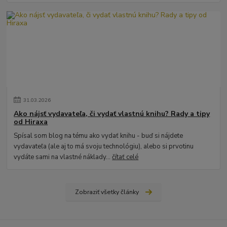
31
.
03
.
2026
Ako nájsť vydavateľa, či vydať vlastnú knihu? Rady a tipy
od Hiraxa
Spísal som blog na tému ako vydať knihu - buď si nájdete
vydavateľa (ale aj to má svoju technológiu), alebo si prvotinu
vydáte sami na vlastné náklady...
čítať celé
Zobraziť všetky články