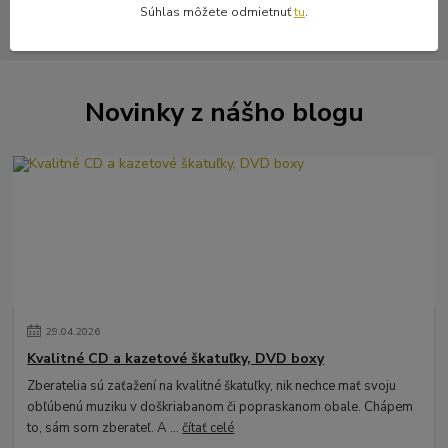
Súhlas môžete odmietnuť
tu
.
Novinky z nášho blogu
29
.
04
.
2026
Kvalitné CD a kazetové škatuľky, DVD boxy
Zberatelia sú zaťažení na kvalitné škatuľky, nik nechce mať svoju
obľúbenú muziku v doškriabanom či popraskanom obale. Chápem
to, sám som zberateľ. A ...
čítať celé