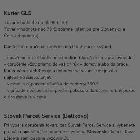
Kuriér GLS
Tovar v hodnote do 69,99 €: 6 €
Tovar v hodnote nad 70 €: zdarma (platí iba pre Slovensko a
Českú Republiku)
Komfortné doručenie kuriérom má hneď viacero výhod:
- doručenie do 24 hodín od expedície (doručuje sa v pracovné dni)
- doručenie vždy priamo do vašich rúk – domov alebo do práce.
Kuriér vám zatelefonuje a dohodne sa s vami, kde je vám
najlepšie zásielku prijať.
- v cene je aj poistenie balíka do hodnoty 330 €
- v prípade neúspešného prvého pokusu o doručenie, druhý pokus
o doručenie je v cene
Slovak Parcel Service (Balíkovo)
Pri výbere doručenia tovaru cez Slovak Parcel Service si vyberiete
pre vás najideálnejšie odberné miesto na
Slovensku
, kam si tovar
pôjdete sami osobne vyzdvihnúť.