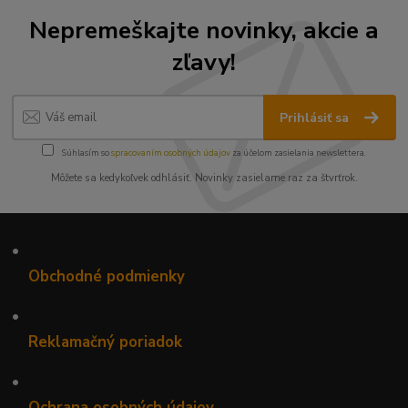
Nepremeškajte novinky, akcie a
zľavy!
Prihlásiť sa
Súhlasím so
spracovaním osobných údajov
za účelom zasielania newslettera.
Môžete sa kedykoľvek odhlásiť. Novinky zasielame raz za štvrťrok.
•
Obchodné podmienky
•
Reklamačný poriadok
•
Ochrana osobných údajov