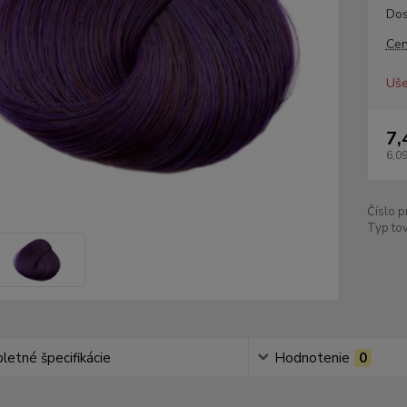
Dos
Cen
Uše
7,
6,09
Číslo p
Typ tov
etné špecifikácie
Hodnotenie
0