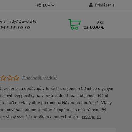
Prihlásenie
EUR
e si rady? Zavolajte.
0
ks
za
0,00 €
 905 55 03 03
Ohodnotiť produkt
Directions sa dodávajú v tubách s objemom 88 ml so styčným
m závitovej poistky na viečku. Jedna tuba s objemom 88 ml
dla stačí na vlasy dlhé po ramená.Návod na použitie:1. Vlasy
ne umyť šampónom, ideálne šampónom s neutrálnym PH.
ne vlasy vysušiť uterákom a ponechať vlh...
celý popis