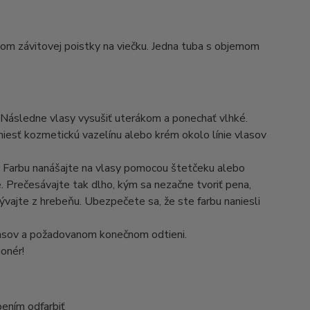
om závitovej poistky na viečku. Jedna tuba s objemom
ásledne vlasy vysušiť uterákom a ponechať vlhké.
niesť kozmetickú vazelínu alebo krém okolo línie vlasov
ie. Farbu nanášajte na vlasy pomocou štetčeku alebo
Prečesávajte tak dlho, kým sa nezačne tvoriť pena,
ývajte z hrebeňu. Ubezpečete sa, že ste farbu naniesli
vlasov a požadovanom konečnom odtieni.
onér!
bením odfarbiť