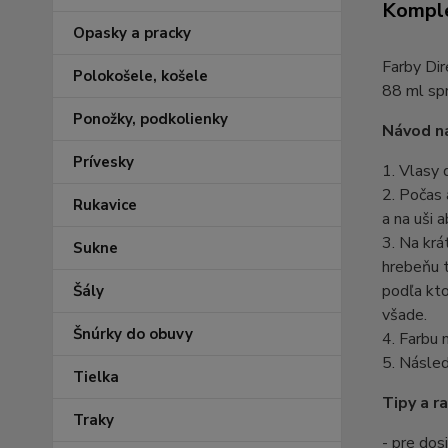
Komple
Opasky a pracky
Farby Dir
Polokošele, košele
88 ml spr
Ponožky, podkolienky
Návod na
Prívesky
1. Vlasy
2. Počas 
Rukavice
a na uši 
3. Na krá
Sukne
hrebeňu t
podľa kto
Šály
všade.
Šnúrky do obuvy
4. Farbu 
5. Násled
Tielka
Tipy a ra
Traky
- pre dos