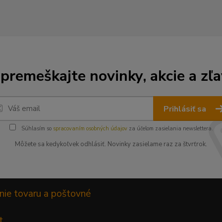
premeškajte novinky, akcie a zľa
Prihlásiť sa
Súhlasím so
spracovaním osobných údajov
za účelom zasielania newslettera.
Môžete sa kedykoľvek odhlásiť. Novinky zasielame raz za štvrťrok.
nie tovaru a poštovné
t