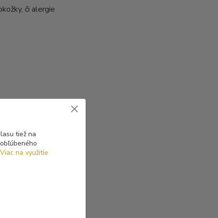
kožky, či alergie
asu tiež na
o obľúbeného
Viac na využitie