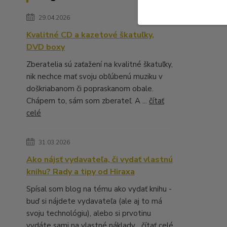
29.04.2026
Kvalitné CD a kazetové škatuľky,
DVD boxy
Zberatelia sú zaťažení na kvalitné škatuľky,
nik nechce mať svoju obľúbenú muziku v
doškriabanom či popraskanom obale.
Chápem to, sám som zberateľ. A ...
čítať
celé
31.03.2026
Ako nájsť vydavateľa, či vydať vlastnú
knihu? Rady a tipy od Hiraxa
Spísal som blog na tému ako vydať knihu -
buď si nájdete vydavateľa (ale aj to má
svoju technológiu), alebo si prvotinu
vydáte sami na vlastné náklady...
čítať celé