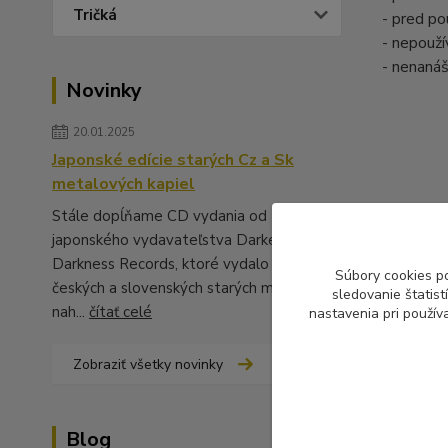
Tričká
- pred po
- nepouží
- nenanáš
Novinky
20.01.2025
Japonské edície starých Cz a Sk
metalových kapiel
Tovar 
Stále dopĺňame CD vydania od
japonského vydavateľstva Darker Than
Farby
Darkness Records, ktoré vydalo množstvo
Súbory cookies p
českých a slovenských starých metalových
sledovanie štatis
nah...
čítať celé
nastavenia pri použív
Zobraziť všetky novinky
Blog