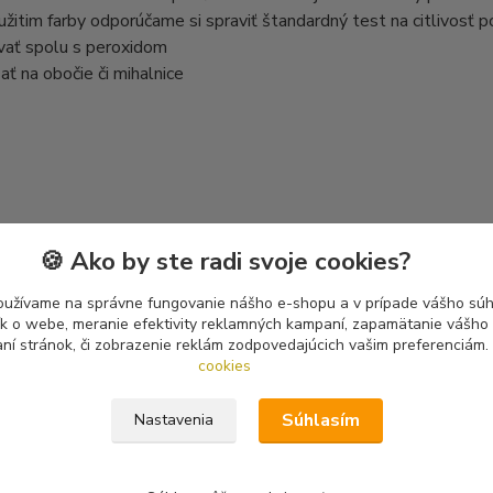
užitim farby odporúčame si spraviť štandardný test na citlivosť po
vať spolu s peroxidom
ať na obočie či mihalnice
zaradený v kategóriách
🍪 Ako by ste radi svoje cookies?
 a spreje na vlasy
Farby Directions
oužívame na správne fungovanie nášho e-shopu a v prípade vášho súhl
tík o webe, meranie efektivity reklamných kampaní, zapamätanie vášh
aní stránok, či zobrazenie reklám zodpovedajúcich vašim preferenciám.
cookies
Súhlasím
Nastavenia