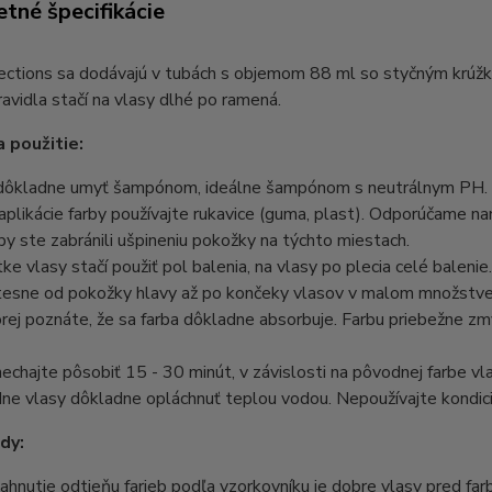
tné špecifikácie
ections sa dodávajú v tubách s objemom 88 ml so styčným krúžk
avidla stačí na vlasy dlhé po ramená.
 použitie:
 dôkladne umyť šampónom, ideálne šampónom s neutrálnym PH. N
aplikácie farby používajte rukavice (guma, plast). Odporúčame na
aby ste zabránili ušpineniu pokožky na týchto miestach.
tke vlasy stačí použiť pol balenia, na vlasy po plecia celé balen
esne od pokožky hlavy až po končeky vlasov v malom množstve. 
rej poznáte, že sa farba dôkladne absorbuje. Farbu priebežne zm
nechajte pôsobiť 15 - 30 minút, v závislosti na pôvodnej farbe 
ne vlasy dôkladne opláchnuť teplou vodou. Nepoužívajte kondici
dy:
iahnutie odtieňu farieb podľa vzorkovníku je dobre vlasy pred far