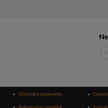
Ne
•
Obchodné podmienky
•
Doruče
•
Reklamačný poriadok
•
Kontak