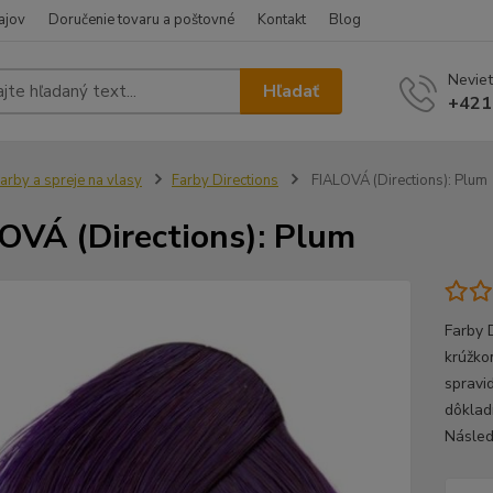
ajov
Doručenie tovaru a poštovné
Kontakt
Blog
Neviet
Hľadať
+421
arby a spreje na vlasy
Farby Directions
FIALOVÁ (Directions): Plum
OVÁ (Directions): Plum
Farby 
krúžko
spravi
dôklad
Násled