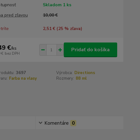
tupnosť
Skladom 1 ks
a pred zľavou
10,00 €
tríte
2,51 € (
25
% zľava)
49 €
/
ks
Pridať do košíka
 €
bez DPH
roduktu:
3697
Výrobca:
Directions
aru:
Farba na vlasy
Rozmery:
88 ml
Komentáre
0