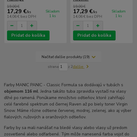
19,00 €
19,00 €
17,29 €
17,29 €
Skladom
Skladom
/
ks
/
ks
1 ks
1 ks
14,06 €
bez DPH
14,06 €
bez DPH
Pridať do košíka
Pridať do košíka
Načítať ďalšie produkty (19)
strana
z 2
ďalšie
Farby MANIC PANIC - Classic Formula sa dodávajú v tubách s
objemom 116 ml
. Jedna takáto tuba zpravidla vystačí na vlasy
dlhé po ramená. Ponúkame množstvo odtieňov, ktoré zahŕňajú
celé farebné spektrum od čiernej Raven až po biely toner Virgin
Snow. Máme rôzne odtiene červenej, modrej, zelenej, ako aj výber
fialových, ružových a oranžových odtieňov.
Farby by sa mali nanášať na bledé vlasy alebo vlasy už predom
zosvetlené alebo odfarbené. Tým môže nanesená farba vojsť do