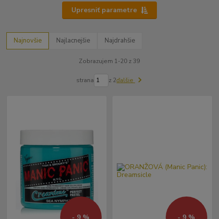
Upresniť parametre
Najnovšie
Najlacnejšie
Najdrahšie
Zobrazujem 1-20 z 39
strana
z 2
ďalšie
- 9 %
- 9 %