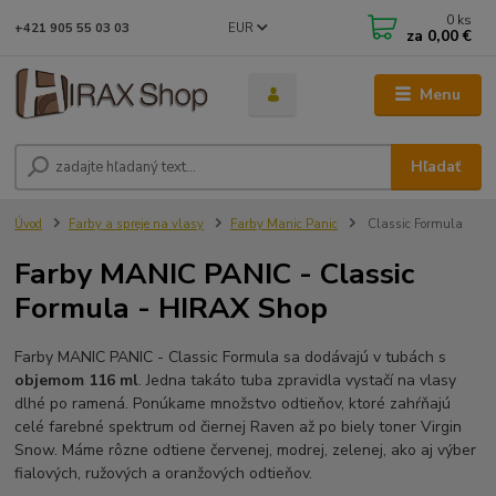
0
ks
EUR
+421 905 55 03 03
za
0,00 €
Menu
Hľadať
Úvod
Farby a spreje na vlasy
Farby Manic Panic
Classic Formula
Farby MANIC PANIC - Classic
Formula - HIRAX Shop
Farby MANIC PANIC - Classic Formula sa dodávajú v tubách s
objemom 116 ml
. Jedna takáto tuba zpravidla vystačí na vlasy
dlhé po ramená. Ponúkame množstvo odtieňov, ktoré zahŕňajú
celé farebné spektrum od čiernej Raven až po biely toner Virgin
Snow. Máme rôzne odtiene červenej, modrej, zelenej, ako aj výber
fialových, ružových a oranžových odtieňov.