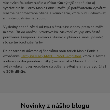
vlasových folikolov hlbšie a získať tým sýtejší odtieň ako aj
vydržať dlhšie. Farby Manic Panic umožňujú používateľom vytvárať
vlastné neobmedzené otiene a kombinácie, ktoré budú vyhovovať
ich individualným nápadom.
Výsledný odtieň závisi od typu a štruktúre vlasov, preto sa môže
mierne líšiť od obrázku vzorkovníka. Niektoré vplyvy, ako časté
používanie šampónu, lakovanie vlasov, či plávanie, môžu pôsobiť
rýchlejšie blednutie farby.
Do pozornosti dávame aj špeciálnu radu farieb Manic Panic s
označením
Farby na vlasy MANIC PANIC Amplified
, ktorá je šetrná
a obsahuje iba prírodné zložky (rovnako ako Classic Formula),
avšak vďaka novej receptúre sú odtiene sýtejšie a farba
vydrží až
o 30% dlhšie
.
Novinky z nášho blogu