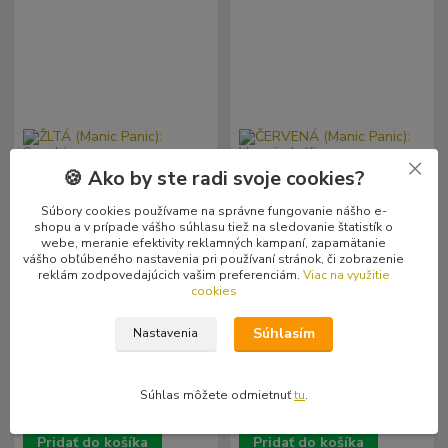
🍪 Ako by ste radi svoje cookies?
Súbory cookies používame na správne fungovanie nášho e-
shopu a v prípade vášho súhlasu tiež na sledovanie štatistík o
- 9 %
- 9 %
webe, meranie efektivity reklamných kampaní, zapamätanie
vášho obľúbeného nastavenia pri používaní stránok, či zobrazenie
reklám zodpovedajúcich vašim preferenciám.
Viac na využitie
cookies
ŽLTÁ (Manic Panic): Sunshine
ČERVENÁ (Manic Panic):
Vampire's Kiss
Súhlasím
Nastavenia
19,00 €
19,00 €
17,29 €
17,29 €
Skladom
Skladom
/
ks
/
ks
1 ks
1 ks
14,06 €
bez DPH
14,06 €
bez DPH
Súhlas môžete odmietnuť
tu
.
Pridať do košíka
Pridať do košíka