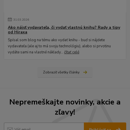
31
.
03
.
2026
Ako nájsť vydavateľa, či vydať vlastnú knihu? Rady a tipy
od Hiraxa
Spísal som blog na tému ako vydať knihu - buď si nájdete
vydavateľa (ale aj to má svoju technológiu), alebo si prvotinu
vydáte sami na vlastné náklady...
čítať celé
Zobraziť všetky články
Nepremeškajte novinky, akcie a
zľavy!
Prihlásiť sa