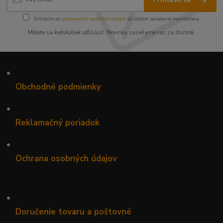
Súhlasím so
spracovaním osobných údajov
za účelom zasielania newslettera.
Môžete sa kedykoľvek odhlásiť. Novinky zasielame raz za štvrťrok.
•
Obchodné podmienky
•
Reklamačný poriadok
•
Ochrana osobných údajov
•
Doručenie tovaru a poštovné