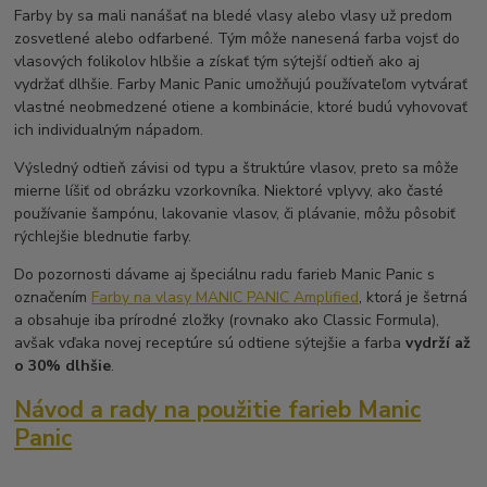
Farby by sa mali nanášať na bledé vlasy alebo vlasy už predom
zosvetlené alebo odfarbené. Tým môže nanesená farba vojsť do
vlasových folikolov hlbšie a získať tým sýtejší odtieň ako aj
vydržať dlhšie. Farby Manic Panic umožňujú používateľom vytvárať
vlastné neobmedzené otiene a kombinácie, ktoré budú vyhovovať
ich individualným nápadom.
Výsledný odtieň závisi od typu a štruktúre vlasov, preto sa môže
mierne líšiť od obrázku vzorkovníka. Niektoré vplyvy, ako časté
používanie šampónu, lakovanie vlasov, či plávanie, môžu pôsobiť
rýchlejšie blednutie farby.
Do pozornosti dávame aj špeciálnu radu farieb Manic Panic s
označením
Farby na vlasy MANIC PANIC Amplified
, ktorá je šetrná
a obsahuje iba prírodné zložky (rovnako ako Classic Formula),
avšak vďaka novej receptúre sú odtiene sýtejšie a farba
vydrží až
o 30% dlhšie
.
Návod a rady na použitie farieb Manic
Panic