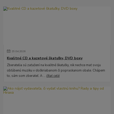
29
.
04
.
2026
Kvalitné CD a kazetové škatuľky, DVD boxy
Zberatelia sú zaťažení na kvalitné škatuľky, nik nechce mať svoju
obľúbenú muziku v doškriabanom či popraskanom obale. Chápem
to, sám som zberateľ. A ...
čítať celé