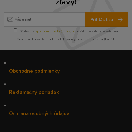
zľavy!
Prihlásiť sa
Súhlasím so
spracovaním osobných údajov
za účelom zasielania newslettera.
Môžete sa kedykoľvek odhlásiť. Novinky zasielame raz za štvrťrok.
•
Obchodné podmienky
•
Reklamačný poriadok
•
Ochrana osobných údajov