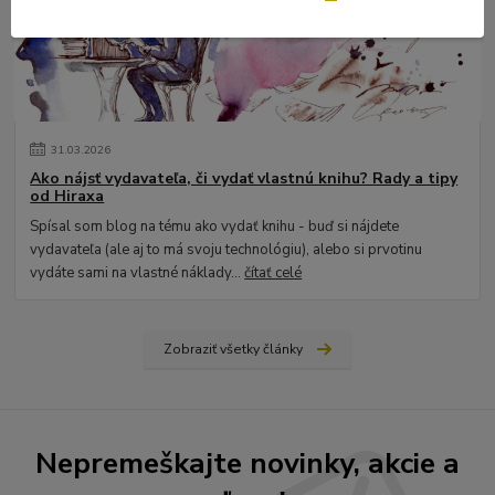
31
.
03
.
2026
Ako nájsť vydavateľa, či vydať vlastnú knihu? Rady a tipy
od Hiraxa
Spísal som blog na tému ako vydať knihu - buď si nájdete
vydavateľa (ale aj to má svoju technológiu), alebo si prvotinu
vydáte sami na vlastné náklady...
čítať celé
Zobraziť všetky články
Nepremeškajte novinky, akcie a