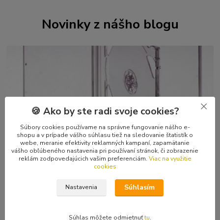
Novinky z nášho blogu
🍪 Ako by ste radi svoje cookies?
Súbory cookies používame na správne fungovanie nášho e-
29
.
04
.
2026
shopu a v prípade vášho súhlasu tiež na sledovanie štatistík o
webe, meranie efektivity reklamných kampaní, zapamätanie
Kvalitné CD a kazetové škatuľky, DVD boxy
vášho obľúbeného nastavenia pri používaní stránok, či zobrazenie
Zberatelia sú zaťažení na kvalitné škatuľky, nik nechce mať svoju
reklám zodpovedajúcich vašim preferenciám.
Viac na využitie
cookies
obľúbenú muziku v doškriabanom či popraskanom obale. Chápem
to, sám som zberateľ. A ...
čítať celé
Súhlasím
Nastavenia
Súhlas môžete odmietnuť
tu
.