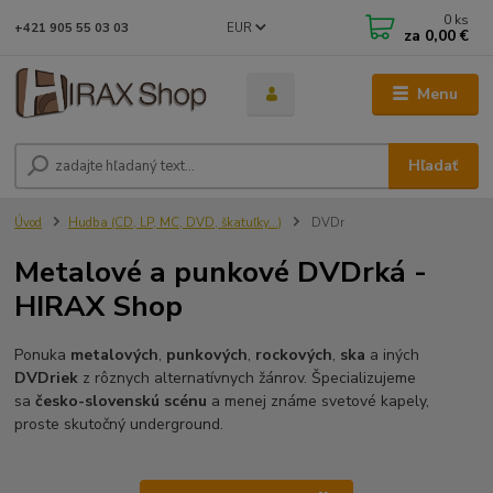
0
ks
EUR
+421 905 55 03 03
za
0,00 €
Menu
Hľadať
Úvod
Hudba (CD, LP, MC, DVD, škatuľky...)
DVDr
Metalové a punkové DVDrká -
HIRAX Shop
Ponuka
metalových
,
punkových
,
rockových
,
ska
a iných
DVDriek
z rôznych alternatívnych žánrov. Špecializujeme
sa
česko-slovenskú scénu
a menej známe svetové kapely,
proste skutočný underground.