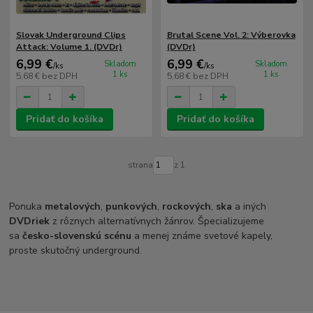
Slovak Underground Clips
Brutal Scene Vol. 2: Výberovka
Attack: Volume 1. (DVDr)
(DVDr)
6,99 €
6,99 €
Skladom
Skladom
/
ks
/
ks
1 ks
1 ks
5,68 €
bez DPH
5,68 €
bez DPH
Pridať do košíka
Pridať do košíka
strana
z 1
Ponuka
metalových
,
punkových
,
rockových
,
ska
a iných
DVDriek
z rôznych alternatívnych žánrov. Špecializujeme
sa
česko-slovenskú scénu
a menej známe svetové kapely,
proste skutočný underground.