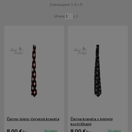
Zobrazujem 1-5 z 5
strana
z 1
Čierno-bielo-červená kravata
Čierna kravata s bielymi
kostričkami
8,00 €
8,00 €
Skladom
Skladom