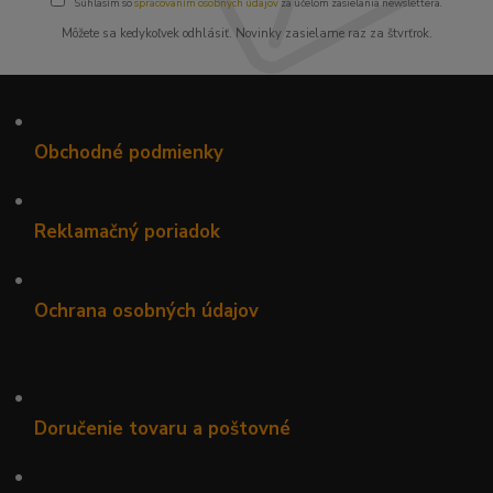
Súhlasím so
spracovaním osobných údajov
za účelom zasielania newslettera.
Môžete sa kedykoľvek odhlásiť. Novinky zasielame raz za štvrťrok.
•
Obchodné podmienky
•
Reklamačný poriadok
•
Ochrana osobných údajov
•
Doručenie tovaru a poštovné
•