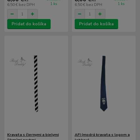
/
ks
/
ks
1 ks
1 ks
6,50 €
bez DPH
6,50 €
bez DPH
Pridať do košíka
Pridať do košíka
Kravata s čiernymi a bielymi
AFI (modrá kravata s logom a
šikmými pruhmi
lebkou)