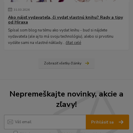
31
.
03
.
2026
Ako nájsť vydavateľa, či vydať vlastnú knihu? Rady a tipy
od Hiraxa
Spísal som blog na tému ako vydať knihu - buď si nájdete
vydavateľa (ale aj to má svoju technológiu), alebo si prvotinu
vydáte sami na vlastné náklady...
čítať celé
Zobraziť všetky články
Nepremeškajte novinky, akcie a
zľavy!
Prihlásiť sa