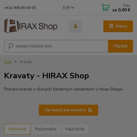
0
ks
EUR
+421 905 55 03 03
za
0,00 €
Menu
Hľadať
Úvod
Kravaty
Kravaty - HIRAX Shop
Ponuka kravát v rôznych farebných variantoch v Hirax Shope.
Upresniť parametre
Najnovšie
Najlacnejšie
Najdrahšie