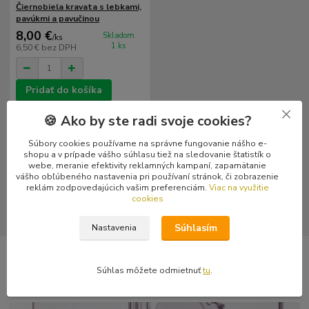
Čiernobiela kravata s lebkami,
pavúkmi a pavučinou
8,00 €
Skladom
/
ks
1 ks
6,50 €
bez DPH
Pridať do košíka
🍪 Ako by ste radi svoje cookies?
strana
z 1
Súbory cookies používame na správne fungovanie nášho e-
shopu a v prípade vášho súhlasu tiež na sledovanie štatistík o
webe, meranie efektivity reklamných kampaní, zapamätanie
Ponuka kravát v rôznych farebných variantoch v Hirax Shope.
vášho obľúbeného nastavenia pri používaní stránok, či zobrazenie
reklám zodpovedajúcich vašim preferenciám.
Viac na využitie
cookies
Súhlasím
Nastavenia
Novinky z nášho blogu
Súhlas môžete odmietnuť
tu
.