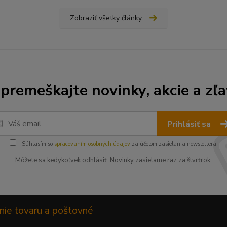
Zobraziť všetky články
premeškajte novinky, akcie a zľa
Prihlásiť sa
Súhlasím so
spracovaním osobných údajov
za účelom zasielania newslettera.
Môžete sa kedykoľvek odhlásiť. Novinky zasielame raz za štvrťrok.
nie tovaru a poštovné