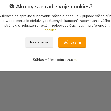
🍪 Ako by ste radi svoje cookies?
oužívame na správne fungovanie nášho e-shopu a v prípade vášho súhl
tík o webe, meranie efektivity reklamných kampaní, zapamätanie vášh
aní stránok, či zobrazenie reklám zodpovedajúcich vašim preferenciám.
cookies
Súhlasím
Nastavenia
Súhlas môžete odmietnuť
tu
.