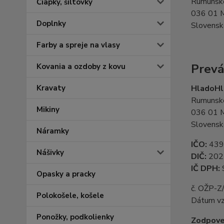
Rumunske
Čiapky, šiltovky
036 01 M
Doplnky
Slovensk
Farby a spreje na vlasy
Prevá
Kovania a ozdoby z kovu
Kravaty
HladoHla
Rumunske
Mikiny
036 01 M
Slovensk
Náramky
IČO:
439
Nášivky
DIČ:
202
IČ DPH:
Opasky a pracky
č. OŽP-Z
Polokošele, košele
Dátum vzn
Ponožky, podkolienky
Zodpove