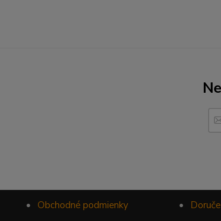
Ne
•
Obchodné podmienky
•
Doruče