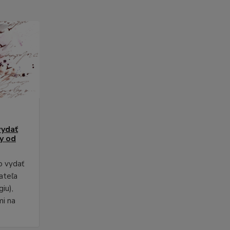
vydať
py od
o vydať
ateľa
iu),
mi na