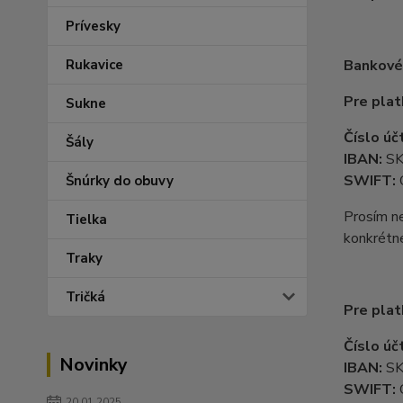
Prívesky
Rukavice
Bankové 
Pre plat
Sukne
Číslo úč
Šály
IBAN:
S
SWIFT:
Šnúrky do obuvy
Prosím n
Tielka
konkrétn
Traky
Tričká
Pre plat
Číslo úč
Novinky
IBAN:
SK
SWIFT:
20.01.2025