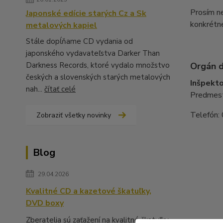
Prosím n
Japonské edície starých Cz a Sk
konkrétn
metalových kapiel
Stále dopĺňame CD vydania od
japonského vydavateľstva Darker Than
Darkness Records, ktoré vydalo množstvo
Orgán d
českých a slovenských starých metalových
Inšpekto
nah...
čítať celé
Predmest
Telefón:
Zobraziť všetky novinky
Blog
29.04.2026
Kvalitné CD a kazetové škatuľky,
DVD boxy
Zberatelia sú zaťažení na kvalitné škatuľky,