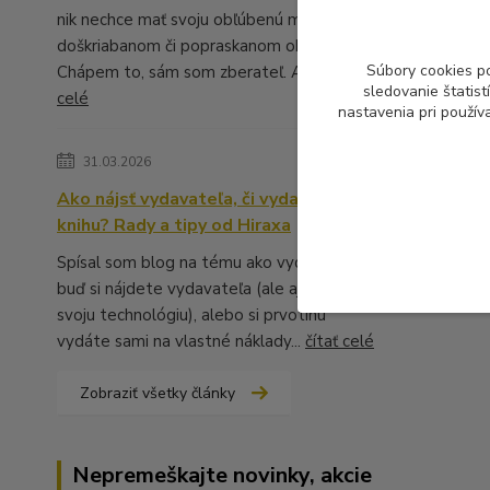
nik nechce mať svoju obľúbenú muziku v
doškriabanom či popraskanom obale.
Súbory cookies p
Chápem to, sám som zberateľ. A ...
čítať
sledovanie štatis
celé
nastavenia pri použív
31.03.2026
Ako nájsť vydavateľa, či vydať vlastnú
knihu? Rady a tipy od Hiraxa
Spísal som blog na tému ako vydať knihu -
buď si nájdete vydavateľa (ale aj to má
svoju technológiu), alebo si prvotinu
vydáte sami na vlastné náklady...
čítať celé
Zobraziť všetky články
Nepremeškajte novinky, akcie