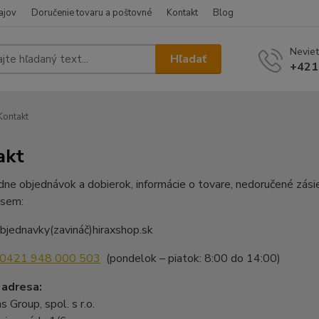
ajov
Doručenie tovaru a poštovné
Kontakt
Blog
Neviet
Hľadať
+421
ontakt
akt
dne objednávok a dobierok, informácie o tovare, nedoručené zásie
 sem:
bjednavky(zavináč)hiraxshop.sk
0421 948 000 503
(pondelok – piatok: 8:00 do 14:00)
 adresa:
 Group, spol. s r.o.