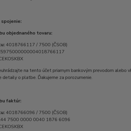
spojenie:
bu objednaného tovaru:
tu:
4018766117 / 7500 (ČSOB)
K5975000000004018766117
CEKOSKBX
euhrádzajte na tento účet priamym bankovým prevodom alebo v
e detaily o platbe. Ďakujeme za porozumenie.
bu faktúr:
tu:
4018766096 / 7500 (ČSOB)
44 7500 0000 0040 1876 6096
CEKOSKBX