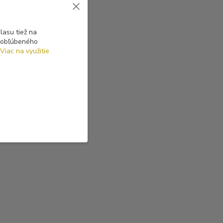
asu tiež na
o obľúbeného
Viac na využitie