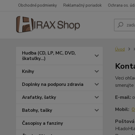
Obchodné podmienky
Reklamačný poriadok
Ochrana os. úd
Úvod
K
Hudba (CD, LP, MC, DVD,
škatuľky...)
Kont
Knihy
Veci ohľa
Doplnky na podporu zdravia
smerujte
E-mail:
o
Arafatky, šatky
Mobil:
0
Batohy, tašky
Poštová
Časopisy a fanziny
HladoHlas