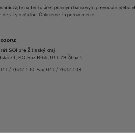
euhrádzajte na tento účet priamym bankovým prevodom alebo v
e detaily o platbe. Ďakujeme za porozumenie.
ozoru:
rát SOI pre Žilinský kraj
ská 71, P.O. Box B-89; 011 79 Žilina 1
 041 / 7632 130, Fax: 041 / 7632 139