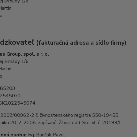
j armády 1/6
artin
o
dzkovateľ
(fakturačná adresa a sídlo firmy)
s Group, spol. s r. o.
j armády 1/6
artin
o
85203
2545074
SK2022545074
/2008/00962-2 č. živnostenského registra 550-19455
iku 20. 2. 2008, zapísané: Žilina, odd. Sro, vl. č. 20199/L.
dná osoba:
Ing. Baričák Pavel