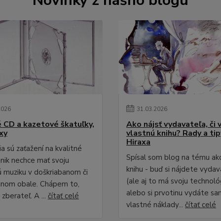
Novinky z nášho blogu
2026
31
.
03
.
2026
é CD a kazetové škatuľky,
Ako nájsť vydavateľa, či 
xy
vlastnú knihu? Rady a ti
Hiraxa
a sú zaťažení na kvalitné
Spísal som blog na tému ak
 nik nechce mať svoju
knihu - buď si nájdete vydav
 muziku v doškriabanom či
(ale aj to má svoju technológ
anom obale. Chápem to,
alebo si prvotinu vydáte sa
zberateľ. A ...
čítať celé
vlastné náklady...
čítať celé