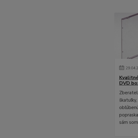
29
.
04
.
Kvalitn
DVD bo
Zberateli
škatuľky,
obľúbenú
poprask
sám som 