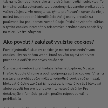
tak na našich stránkach, ako aj na stránkach tretích subjektov. To
je možné vďaka vytváraniu tzv. pseudonymizovaného profilu podľa
vašich záujmov. Ale nebojte sa, týmto profilovaním spravidla nie je
možná bezprostredná identifikácia Vašej osoby, pretože sú
používané iba pseudonymizované údaje. Pokiaľ nevyjadríte súhlas
s týmito cookies, neuvidíte v reklamných oznámeniach obsah šitý
na mieru Vašim záujmom.
Ako povoliť / zakázať využitie cookies?
Povoliť jednotlivé skupiny cookies je možné prostredníctvom
cookies lišty na našom webe, ktorá sa vám objaví pri prvom
príchode a ďalších vhodných situáciách.
Štandardné webové prehliadače (Internet Explorer, Mozilla
Firefox, Google Chrome a pod.) podporujú správu cookies. V rámci
nastavenia prehliadačov môžete jednotlivé cookie ručne mazať,
blokovať či úplne zakázať ich použitie, je možné ich tiež blokovať
alebo povoliť len pre jednotlivé internetové stránky. Pre
detailnejšie informácie, prosím, použite nápovedu vášho
prehliadača.