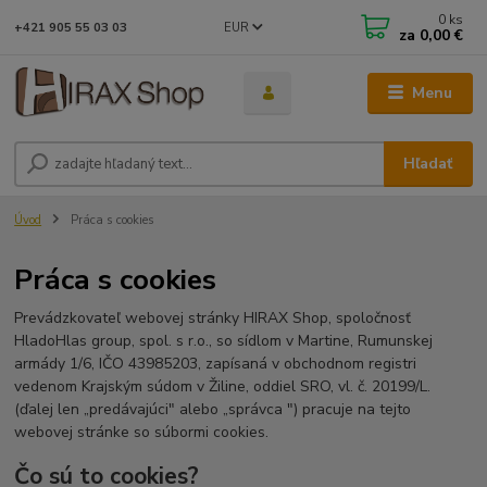
0
ks
EUR
+421 905 55 03 03
za
0,00 €
Menu
Hľadať
Úvod
Práca s cookies
Práca s cookies
Prevádzkovateľ webovej stránky HIRAX Shop, spoločnosť
HladoHlas group, spol. s r.o., so sídlom v Martine, Rumunskej
armády 1/6, IČO 43985203, zapísaná v obchodnom registri
vedenom Krajským súdom v Žiline, oddiel SRO, vl. č. 20199/L.
(ďalej len „predávajúci" alebo „správca ") pracuje na tejto
webovej stránke so súbormi cookies.
Čo sú to cookies?