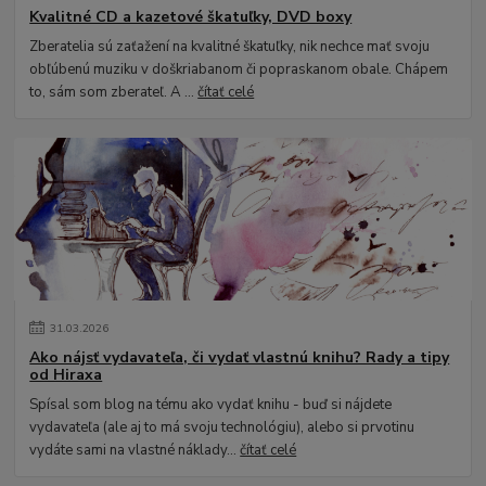
Kvalitné CD a kazetové škatuľky, DVD boxy
Zberatelia sú zaťažení na kvalitné škatuľky, nik nechce mať svoju
obľúbenú muziku v doškriabanom či popraskanom obale. Chápem
to, sám som zberateľ. A ...
čítať celé
31
.
03
.
2026
Ako nájsť vydavateľa, či vydať vlastnú knihu? Rady a tipy
od Hiraxa
Spísal som blog na tému ako vydať knihu - buď si nájdete
vydavateľa (ale aj to má svoju technológiu), alebo si prvotinu
vydáte sami na vlastné náklady...
čítať celé