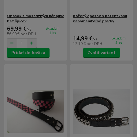
Opasok z mosadzných nábojníc
Kožený opasok s patentkami
bez špicov
na vymeniteľné pracky
69,99 €
Skladom
/
ks
1 ks
56,90 €
bez DPH
14,99 €
Skladom
/
ks
4 ks
12,19 €
bez DPH
Pridať do košíka
Zvoliť variant