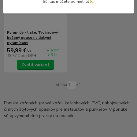
Súhlas môžete odmietnuť
tu
.
Pyramídy - liate: Trojradový
kožený opasok s liatymi
pyramídami
59,99 €
Skladom
/
ks
> 5 ks
48,77 €
bez DPH
Zvoliť variant
strana
z 1
Ponuka kožených (pravá koža), koženkových, PVC, nábojnicových
či iných štýlových opaskov pre metalistov a punkerov. V ponuke
sú aj vymeniteľné pracky na opasok.