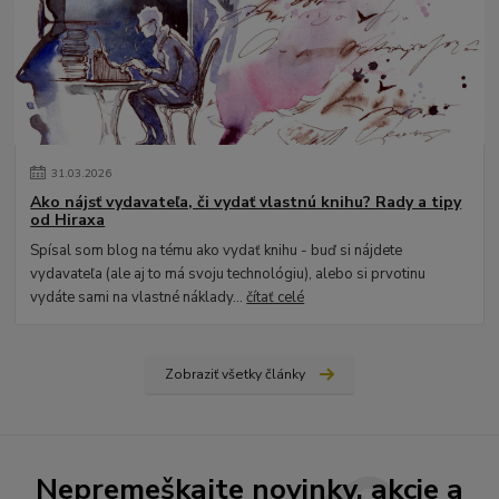
31
.
03
.
2026
Ako nájsť vydavateľa, či vydať vlastnú knihu? Rady a tipy
od Hiraxa
Spísal som blog na tému ako vydať knihu - buď si nájdete
vydavateľa (ale aj to má svoju technológiu), alebo si prvotinu
vydáte sami na vlastné náklady...
čítať celé
Zobraziť všetky články
Nepremeškajte novinky, akcie a