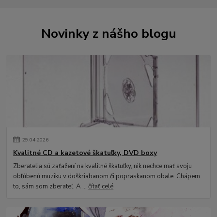
Novinky z nášho blogu
29
.
04
.
2026
Kvalitné CD a kazetové škatuľky, DVD boxy
Zberatelia sú zaťažení na kvalitné škatuľky, nik nechce mať svoju
obľúbenú muziku v doškriabanom či popraskanom obale. Chápem
to, sám som zberateľ. A ...
čítať celé