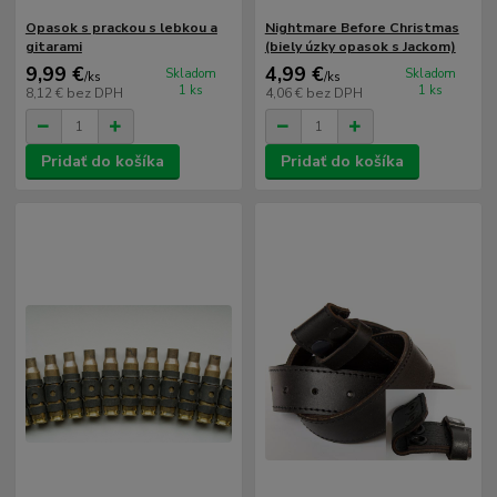
Opasok s prackou s lebkou a
Nightmare Before Christmas
gitarami
(biely úzky opasok s Jackom)
9,99 €
4,99 €
Skladom
Skladom
/
ks
/
ks
1 ks
1 ks
8,12 €
bez DPH
4,06 €
bez DPH
Pridať do košíka
Pridať do košíka