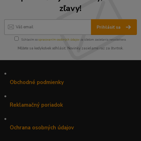
zľavy!
Prihlásiť sa
Súhlasím so
spracovaním osobných údajov
za účelom zasielania newslettera.
Môžete sa kedykoľvek odhlásiť. Novinky zasielame raz za štvrťrok.
•
Obchodné podmienky
•
Reklamačný poriadok
•
Ochrana osobných údajov