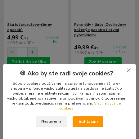
Ska (staroružovo-čierny
Pyramídy - liate: Dvojradový
opasok)
kožený opasok s liatymi
pyramídami
4,99 €
Skladom
/
ks
1 ks
4,06 €
bez DPH
49,99 €
Skladom
/
ks
> 5 ks
40,64 €
bez DPH
Pridať do košíka
Zvoliť variant
🍪 Ako by ste radi svoje cookies?
Súbory cookies používame na správne fungovanie nášho e-
shopu a v prípade vášho súhlasu tiež na sledovanie štatistík o
webe, meranie efektivity reklamných kampaní, zapamätanie
vášho obľúbeného nastavenia pri používaní stránok, či zobrazenie
reklám zodpovedajúcich vašim preferenciám.
Viac na využitie
cookies
Súhlasím
Nastavenia