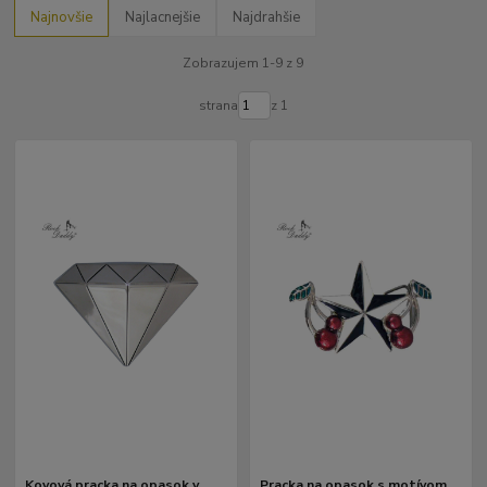
Najnovšie
Najlacnejšie
Najdrahšie
Zobrazujem 1-9 z 9
strana
z 1
Kovová pracka na opasok v
Pracka na opasok s motívom