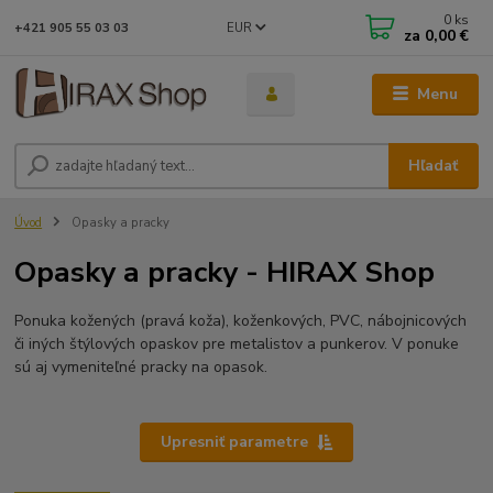
0
ks
EUR
+421 905 55 03 03
za
0,00 €
Menu
Hľadať
Úvod
Opasky a pracky
Opasky a pracky - HIRAX Shop
Ponuka kožených (pravá koža), koženkových, PVC, nábojnicových
či iných štýlových opaskov pre metalistov a punkerov. V ponuke
sú aj vymeniteľné pracky na opasok.
Upresniť parametre