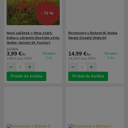
- 73 %
Nový začátek = New start:
Rozhovory s Bohom III. (kniha,
kniha o zdravém životním stylu
Neale Donald Walsch)
(kniha, Vernon W. Foster)
15,00 €
3,99 €
14,99 €
Skladom
Skladom
/
ks
/
ks
1 ks
1 ks
3,80 €
bez DPH
14,28 €
bez DPH
Pridať do košíka
Pridať do košíka