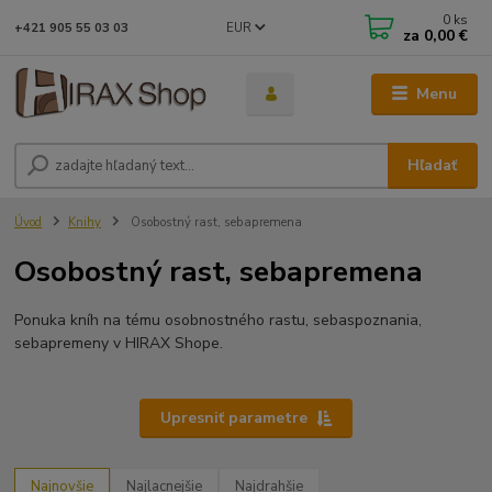
0
ks
EUR
+421 905 55 03 03
za
0,00 €
Menu
Hľadať
Úvod
Knihy
Osobostný rast, sebapremena
Osobostný rast, sebapremena
Ponuka kníh na tému osobnostného rastu, sebaspoznania,
sebapremeny v HIRAX Shope.
Upresniť parametre
Najnovšie
Najlacnejšie
Najdrahšie