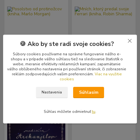
🍪 Ako by ste radi svoje cookies?
Súbory cookies používame na správne fungovanie nášho e-
shopu a v prípade vášho súhlasu tiež na sledovanie štatistík o
Posolstvo od protinožcov
Mních, ktorý predal svoje
webe, meranie efektivity reklamných kampaní, zapamätanie
(kniha, Marlo Morgan)
Ferrari (kniha, Robin Sharma)
vášho obľúbeného nastavenia pri používaní stránok, či zobrazenie
reklám zodpovedajúcich vašim preferenciám.
Viac na využitie
10,99 €
12,99 €
Skladom
Skladom
/
ks
/
ks
cookies
1 ks
1 ks
10,47 €
bez DPH
12,37 €
bez DPH
Súhlasím
Nastavenia
Pridať do košíka
Pridať do košíka
Súhlas môžete odmietnuť
tu
.