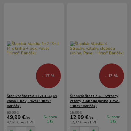
- 17 %
- 13 %
Šlabikár šťastia 1+2+3+4 (4 x
Šlabikár šťastia 4. - Strachy,
kniha + box, Pavel "Hirax"
vzťahy, sloboda (kniha, Pavel
Baričák)
"Hirax" Baričák)
60,00 €
15,00 €
49,99 €
12,99 €
Skladom
Skladom
/
ks
/
ks
1 ks
1 ks
47,61 €
bez DPH
12,37 €
bez DPH