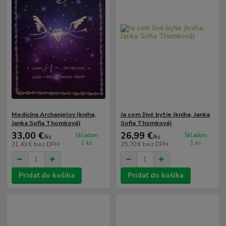
Medicína Archanjelov (kniha,
Ja som živé bytie (kniha, Janka
Janka Sofia Thomková)
Sofia Thomková)
33,00 €
26,99 €
Skladom
Skladom
/
ks
/
ks
1 ks
1 ks
31,43 €
bez DPH
25,70 €
bez DPH
Pridať do košíka
Pridať do košíka