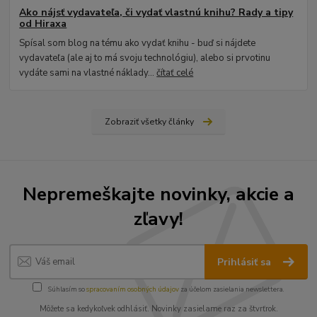
Ako nájsť vydavateľa, či vydať vlastnú knihu? Rady a tipy
od Hiraxa
Spísal som blog na tému ako vydať knihu - buď si nájdete
vydavateľa (ale aj to má svoju technológiu), alebo si prvotinu
vydáte sami na vlastné náklady...
čítať celé
Zobraziť všetky články
Nepremeškajte novinky, akcie a
zľavy!
Prihlásiť sa
Súhlasím so
spracovaním osobných údajov
za účelom zasielania newslettera.
Môžete sa kedykoľvek odhlásiť. Novinky zasielame raz za štvrťrok.