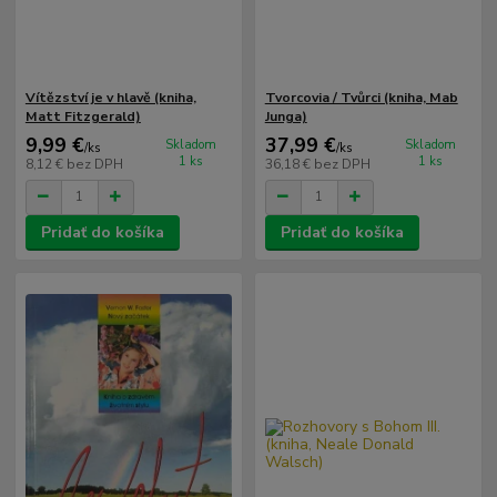
Vítězství je v hlavě (kniha,
Tvorcovia / Tvůrci (kniha, Mab
Matt Fitzgerald)
Junga)
9,99 €
37,99 €
Skladom
Skladom
/
ks
/
ks
1 ks
1 ks
8,12 €
bez DPH
36,18 €
bez DPH
Pridať do košíka
Pridať do košíka