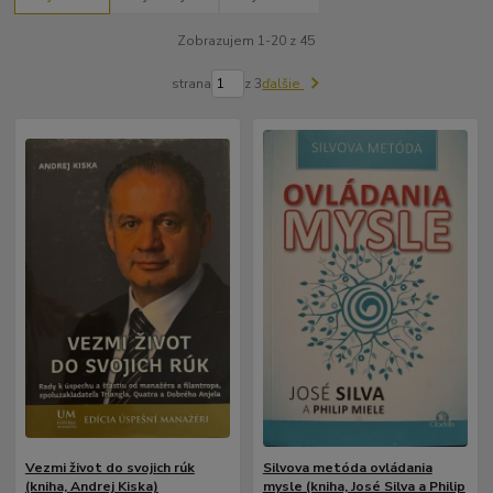
Zobrazujem 1-20 z 45
strana
z 3
ďalšie
Vezmi život do svojich rúk
Silvova metóda ovládania
(kniha, Andrej Kiska)
mysle (kniha, José Silva a Philip