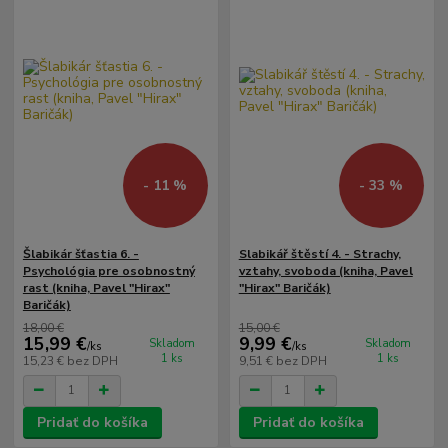
- 11 %
- 33 %
Šlabikár šťastia 6. -
Slabikář štěstí 4. - Strachy,
Psychológia pre osobnostný
vztahy, svoboda (kniha, Pavel
rast (kniha, Pavel "Hirax"
"Hirax" Baričák)
Baričák)
18,00 €
15,00 €
15,99 €
9,99 €
Skladom
Skladom
/
ks
/
ks
1 ks
1 ks
15,23 €
bez DPH
9,51 €
bez DPH
Pridať do košíka
Pridať do košíka