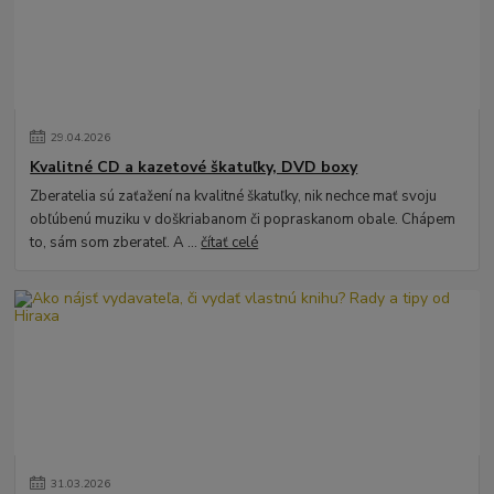
29
.
04
.
2026
Kvalitné CD a kazetové škatuľky, DVD boxy
Zberatelia sú zaťažení na kvalitné škatuľky, nik nechce mať svoju
obľúbenú muziku v doškriabanom či popraskanom obale. Chápem
to, sám som zberateľ. A ...
čítať celé
31
.
03
.
2026