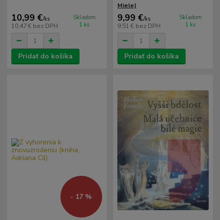
Miele)
10,99 €
9,99 €
Skladom
Skladom
/
ks
/
ks
1 ks
1 ks
10,47 €
bez DPH
9,51 €
bez DPH
Pridať do košíka
Pridať do košíka
- 17 %