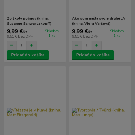
Zo školy pojmov (kniha,
Ako som našla svoje druhé JA
Susanne Schwartzkopff)
(kniha, Viera Varšová)
9,99 €
9,99 €
Skladom
Skladom
/
ks
/
ks
1 ks
1 ks
9,51 €
bez DPH
9,51 €
bez DPH
Pridať do košíka
Pridať do košíka