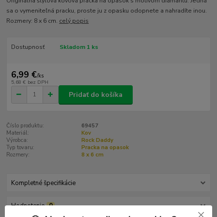
Originálna štýlová kovová pracka na opasok s motívom diamantu. Jedná
sa o vymeniteľná pracku, proste ju z opasku odopnete a nahradíte inou.
Rozmery: 8 x 6 cm.
celý popis
Dostupnosť
Skladom 1 ks
6,99 €
/
ks
5,68 €
bez DPH
Pridať do košíka
Číslo produktu:
69457
Materiál:
Kov
Výrobca:
Rock Daddy
Typ tovaru:
Pracka na opasok
Rozmery:
8 x 6 cm
Kompletné špecifikácie
Hodnotenie
0