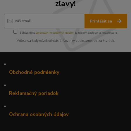
zľavy!
Prihlásiť sa
Súhlasím so
spracovaním osobných údajov
za účelom zasielania newslettera.
Môžete sa kedykoľvek odhlásiť. Novinky zasielame raz za štvrťrok.
•
Obchodné podmienky
•
Reklamačný poriadok
•
Ochrana osobných údajov