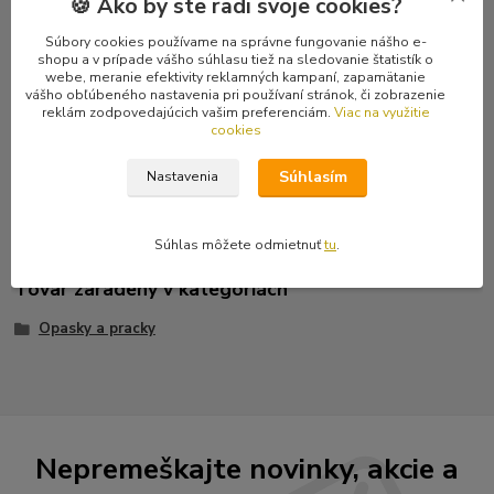
🍪 Ako by ste radi svoje cookies?
Komentáre
0
Súbory cookies používame na správne fungovanie nášho e-
shopu a v prípade vášho súhlasu tiež na sledovanie štatistík o
webe, meranie efektivity reklamných kampaní, zapamätanie
Kompletné špecifikácie
vášho obľúbeného nastavenia pri používaní stránok, či zobrazenie
reklám zodpovedajúcich vašim preferenciám.
Viac na využitie
cookies
Originálna štýlová kovová pracka na opasok s motívom diamantu.
Jedná sa o vymeniteľná pracku, proste ju z opasku odopnete a
Súhlasím
Nastavenia
nahradíte inou. Rozmery: 8 x 6 cm.
Súhlas môžete odmietnuť
tu
.
Tovar zaradený v kategóriách
Opasky a pracky
Nepremeškajte novinky, akcie a