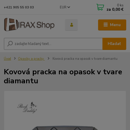
0
ks
EUR
+421 905 55 03 03
za
0,00 €
Menu
Hľadať
Úvod
Opasky a pracky
Kovová pracka na opasok v tvare diamantu
Kovová pracka na opasok v tvare
diamantu