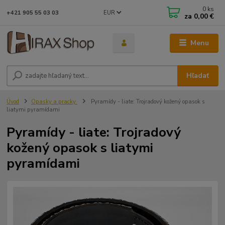
0
ks
EUR
+421 905 55 03 03
za
0,00 €
Menu
Hľadať
Úvod
Opasky a pracky
Pyramídy - liate: Trojradový kožený opasok s
liatymi pyramídami
Pyramídy - liate: Trojradový
kožený opasok s liatymi
pyramídami