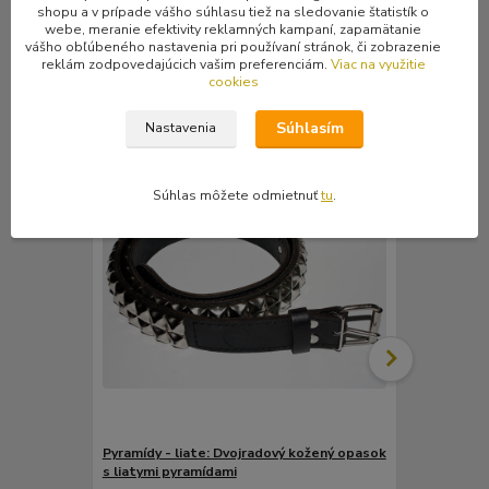
shopu a v prípade vášho súhlasu tiež na sledovanie štatistík o
webe, meranie efektivity reklamných kampaní, zapamätanie
vášho obľúbeného nastavenia pri používaní stránok, či zobrazenie
reklám zodpovedajúcich vašim preferenciám.
Viac na využitie
Súvisiaci tovar
3
cookies
Súhlasím
Nastavenia
Súhlas môžete odmietnuť
tu
.
Pyramídy - liate: Dvojradový kožený opasok
Opasok z mo
s liatymi pyramídami