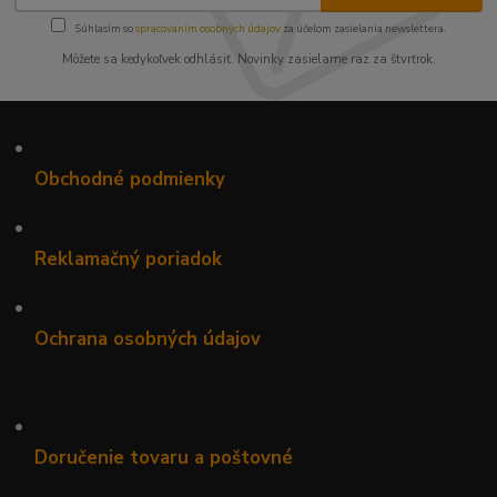
Súhlasím so
spracovaním osobných údajov
za účelom zasielania newslettera.
Môžete sa kedykoľvek odhlásiť. Novinky zasielame raz za štvrťrok.
•
Obchodné podmienky
•
Reklamačný poriadok
•
Ochrana osobných údajov
•
Doručenie tovaru a poštovné