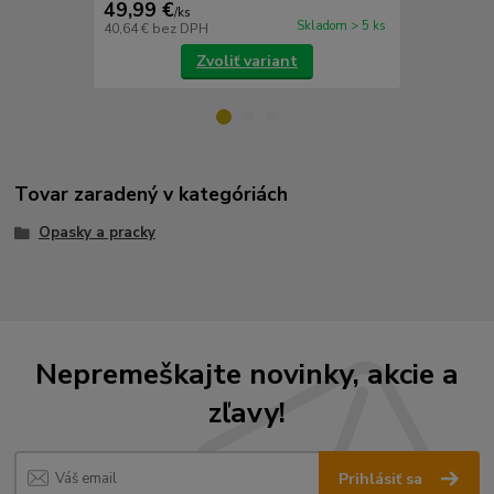
49,99 €
69,99 €
/
ks
/
k
Skladom > 5 ks
40,64 €
bez DPH
56,90 €
bez 
Zvoliť variant
Tovar zaradený v kategóriách
Opasky a pracky
Nepremeškajte novinky, akcie a
zľavy!
Prihlásiť sa