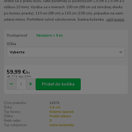
Jedná sa o pravú kožu, liate pyramídy (s pôdorysom 1,5 cm x 1,5 cm a s
výškou 10 mm). Vyrába sa v mierach: 100 cm (89 cm od strednej dierky
po koniec pracky), 110 cm (99 cm) a 120 cm (109 cm), prípadne na vami
udanú mieru. Perfektné ručné vyhotovenie, žiadna koženka.
celý popis
Dostupnosť
Skladom > 5 ks
Dĺžka
59,99 €
/
ks
48,77 €
bez DPH
Pridať do košíka
Číslo produktu:
10371
Šírka:
4,8 cm
Typ tovaru:
Kožený opasok
Dĺžka:
Podľa výberu
Počet radov:
3
Typ vybíjancov:
Liate pyramídy