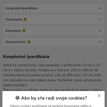
Kompletné špecifikácie
Hodnotenie
0
Komentáre
0
Súvisiaci tovar
3
Kompletné špecifikácie
Jedná sa o pravú kožu, liate pyramídy (s pôdorysom 1,5 cm x 1,5
cm a s výškou 10 mm). Vyrába sa v mierach: 100 cm (89 cm od
strednej dierky po koniec pracky), 110 cm (99 cm) a 120 cm (109
cm), prípadne na vami udanú mieru. Perfektné ručné vyhotovenie,
žiadna koženka.
Šírka opasku je 4,8 mm, takže sa vám nezmestí do putiek. Ľudia si
zvyknú potom našiť jedno-dve pracovné putko.
🍪 Ako by ste radi svoje cookies?
Súbory cookies používame na správne fungovanie nášho e-