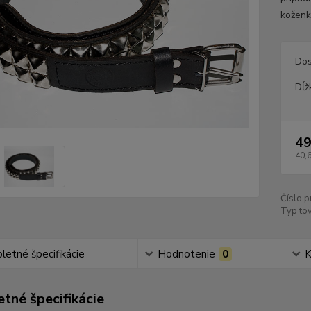
kožen
Dos
Dĺž
49
40,
Číslo p
Typ tov
etné špecifikácie
Hodnotenie
0
K
tné špecifikácie