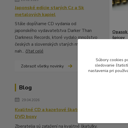
Japonské edície starých Cz a Sk
metalových kapiel
Stále dopĺňame CD vydania od
japonského vydavateľstva Darker Than
Opasok 
Darkness Records, ktoré vydalo množstvo
špicov
českých a slovenských starých metalových
69,99
nah...
čítať celé
56,90 €
Súbory cookies p
sledovanie štatis
Zobraziť všetky novinky
nastavenia pri použív
Blog
Tovar 
29.04.2026
Kvalitné CD a kazetové škatuľky,
Opask
DVD boxy
Zberatelia sú zaťažení na kvalitné škatuľky,