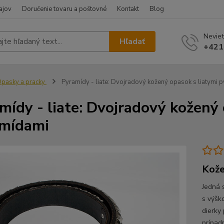
ajov
Doručenie tovaru a poštovné
Kontakt
Blog
Neviet
Hľadať
+421
pasky a pracky
Pyramídy - liate: Dvojradový kožený opasok s liatymi 
mídy - liate: Dvojradový kožený 
mídami
Kože
Jedná 
s výšk
dierky
prípad