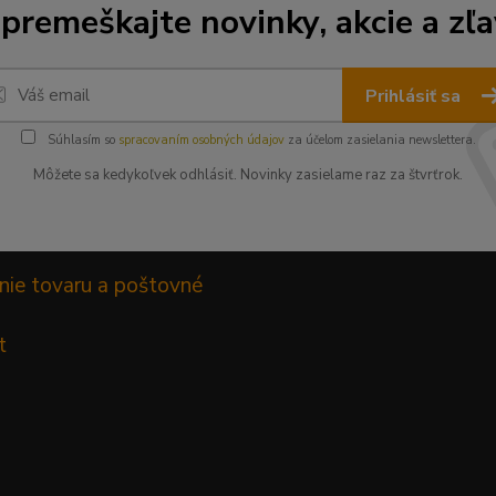
premeškajte novinky, akcie a zľa
Prihlásiť sa
Súhlasím so
spracovaním osobných údajov
za účelom zasielania newslettera.
Môžete sa kedykoľvek odhlásiť. Novinky zasielame raz za štvrťrok.
nie tovaru a poštovné
t