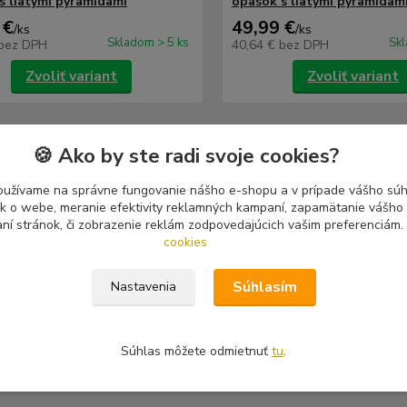
s liatymi pyramídami
opasok s liatymi pyramídam
 €
49,99 €
/
ks
/
ks
Skladom > 5 ks
Skl
bez DPH
40,64 €
bez DPH
Zvoliť variant
Zvoliť variant
🍪 Ako by ste radi svoje cookies?
oužívame na správne fungovanie nášho e-shopu a v prípade vášho súhl
zaradený v kategóriách
tík o webe, meranie efektivity reklamných kampaní, zapamätanie vášh
aní stránok, či zobrazenie reklám zodpovedajúcich vašim preferenciám.
y a pracky
cookies
Súhlasím
Nastavenia
Súhlas môžete odmietnuť
tu
.