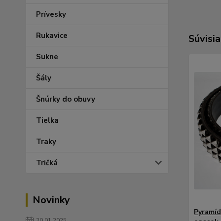
Prívesky
Rukavice
Súvisia
Sukne
Šály
Šnúrky do obuvy
Tielka
Traky
Tričká
Novinky
Pyramíd
20.01.2025