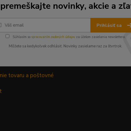
premeškajte novinky, akcie a zľa
Prihlásiť sa
Súhlasím so
spracovaním osobných údajov
za účelom zasielania newslettera.
Môžete sa kedykoľvek odhlásiť. Novinky zasielame raz za štvrťrok.
nie tovaru a poštovné
t