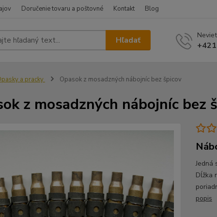
ajov
Doručenie tovaru a poštovné
Kontakt
Blog
Neviet
Hľadať
+421
pasky a pracky
Opasok z mosadzných nábojníc bez špicov
ok z mosadzných nábojníc bez š
Nábo
Jedná 
Dĺžka 
poriad
popis