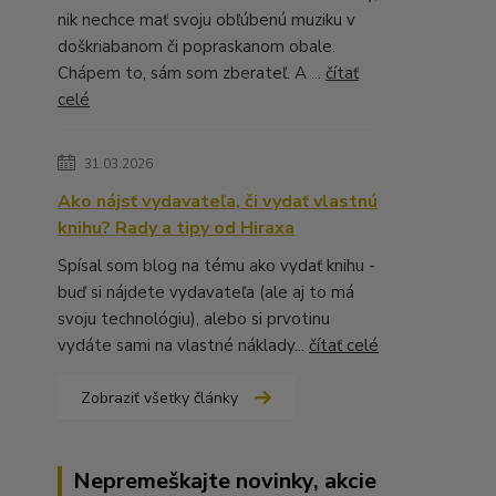
nik nechce mať svoju obľúbenú muziku v
doškriabanom či popraskanom obale.
Chápem to, sám som zberateľ. A ...
čítať
celé
31.03.2026
Ako nájsť vydavateľa, či vydať vlastnú
knihu? Rady a tipy od Hiraxa
Spísal som blog na tému ako vydať knihu -
buď si nájdete vydavateľa (ale aj to má
svoju technológiu), alebo si prvotinu
vydáte sami na vlastné náklady...
čítať celé
Zobraziť všetky články
Nepremeškajte novinky, akcie