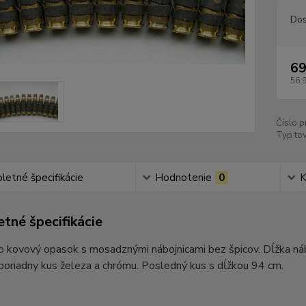
Dos
69
56,
Číslo p
Typ tov
etné špecifikácie
Hodnotenie
0
K
tné špecifikácie
o kovový opasok s mosadznými nábojnicami bez špicov. Dĺžka náb
 poriadny kus železa a chrómu. Posledný kus s dĺžkou 94 cm.