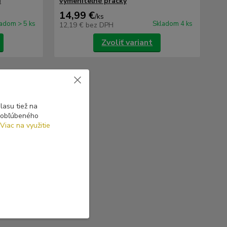
i
vymeniteľné pracky
14,99 €
/
ks
adom > 5 ks
Skladom 4 ks
12,19 €
bez DPH
Zvoliť variant
asu tiež na
o obľúbeného
Viac na využitie