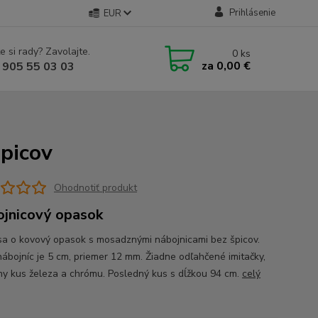
Prihlásenie
EUR
e si rady? Zavolajte.
0
ks
za
0,00 €
 905 55 03 03
picov
Ohodnotiť produkt
jnicový opasok
sa o kovový opasok s mosadznými nábojnicami bez špicov.
nábojníc je 5 cm, priemer 12 mm. Žiadne odľahčené imitačky,
ny kus železa a chrómu. Posledný kus s dĺžkou 94 cm.
celý