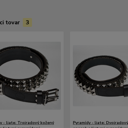
ci tovar
3
y - liate: Trojradový kožený
Pyramídy - liate: Dvojradov