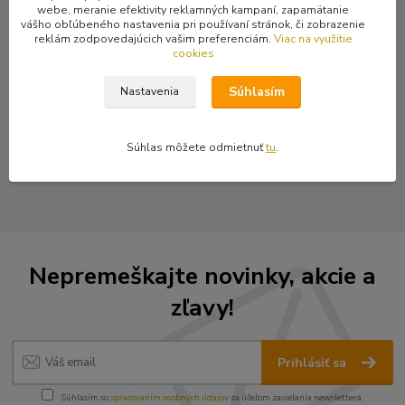
webe, meranie efektivity reklamných kampaní, zapamätanie
Čierno-bielo-červená kravata. Dĺžka cca. 141 cm, šírka kravaty od
vášho obľúbeného nastavenia pri používaní stránok, či zobrazenie
3,5 cm až po 8 cm.
reklám zodpovedajúcich vašim preferenciám.
Viac na využitie
cookies
Súhlasím
Nastavenia
Tovar zaradený v kategóriách
Súhlas môžete odmietnuť
tu
.
Kravaty
Nepremeškajte novinky, akcie a
zľavy!
Prihlásiť sa
Súhlasím so
spracovaním osobných údajov
za účelom zasielania newslettera.