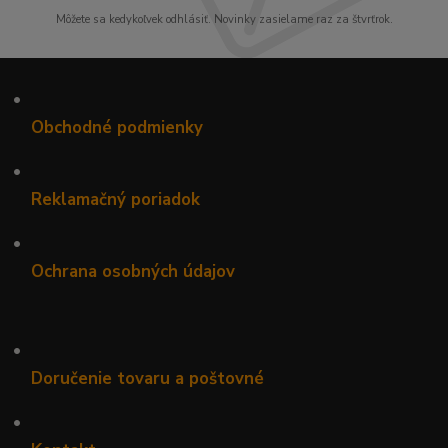
Môžete sa kedykoľvek odhlásiť. Novinky zasielame raz za štvrťrok.
•
Obchodné podmienky
•
Reklamačný poriadok
•
Ochrana osobných údajov
•
Doručenie tovaru a poštovné
•