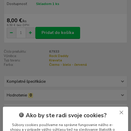
Dostupnosť
Skladom 1 ks
8,00 €
/
ks
6,50 €
bez DPH
Pridať do košíka
Číslo produktu:
67933
Výrobca:
Rock Daddy
Typ tovaru:
Kravata
Farba:
Čierno - bielo - červená
Kompletné špecifikácie
Hodnotenie
0
Komentáre
0
🍪 Ako by ste radi svoje cookies?
Súbory cookies používame na správne fungovanie nášho e-
Kompletné špecifikácie
shopu a v prípade vášho súhlasu tiež na sledovanie štatistík o