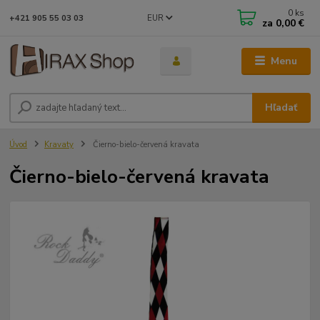
0
ks
EUR
+421 905 55 03 03
za
0,00 €
Menu
Hľadať
Úvod
Kravaty
Čierno-bielo-červená kravata
Čierno-bielo-červená kravata