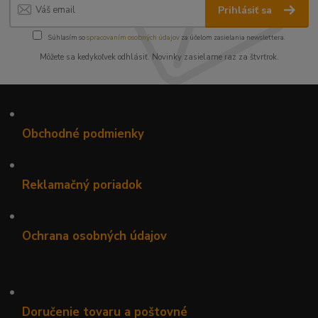
Prihlásiť sa
Súhlasím so
spracovaním osobných údajov
za účelom zasielania newslettera.
Môžete sa kedykoľvek odhlásiť. Novinky zasielame raz za štvrťrok.
•
Obchodné podmienky
•
Reklamačný poriadok
•
Ochrana osobných údajov
•
Doručenie tovaru a poštovné