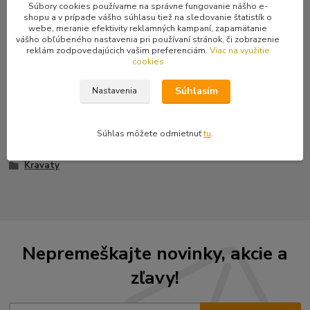
Súbory cookies používame na správne fungovanie nášho e-
shopu a v prípade vášho súhlasu tiež na sledovanie štatistík o
webe, meranie efektivity reklamných kampaní, zapamätanie
Kompletné špecifikácie
vášho obľúbeného nastavenia pri používaní stránok, či zobrazenie
reklám zodpovedajúcich vašim preferenciám.
Viac na využitie
Čierna kravata s bielymi kostričkami. Dĺžka 143 cm, šírka 33 - 82
cookies
mm.
Súhlasím
Nastavenia
Súhlas môžete odmietnuť
tu
.
Tovar zaradený v kategóriách
Kravaty
Nepremeškajte novinky, akcie a
zľavy!