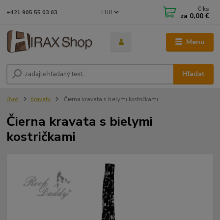
0
ks
EUR
+421 905 55 03 03
za
0,00 €
Menu
Hľadať
Úvod
Kravaty
Čierna kravata s bielymi kostričkami
Čierna kravata s bielymi
kostričkami