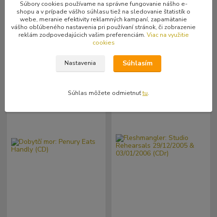
(CD)
(CD)
Súbory cookies používame na správne fungovanie nášho e-
shopu a v prípade vášho súhlasu tiež na sledovanie štatistík o
11,99 €
9,99 €
Skladom
Skladom
/
ks
/
ks
webe, meranie efektivity reklamných kampaní, zapamätanie
1 ks
1 ks
9,75 €
bez DPH
8,12 €
bez DPH
vášho obľúbeného nastavenia pri používaní stránok, či zobrazenie
reklám zodpovedajúcich vašim preferenciám.
Viac na využitie
cookies
Pridať do košíka
Pridať do košíka
Súhlasím
Nastavenia
Súhlas môžete odmietnuť
tu
.