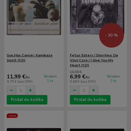
- 30 %
Sun.Has.Cancer: Kamikaze
Fetus Eaters / Diorrhea: Da
Spirit (CD)
Vinci Core / I Give You My
Heart (CD)
10,00 €
11,99 €
6,99 €
Skladom
Skladom
/
ks
/
ks
1 ks
1 ks
9,75 €
bez DPH
5,68 €
bez DPH
Pridať do košíka
Pridať do košíka
Akcia