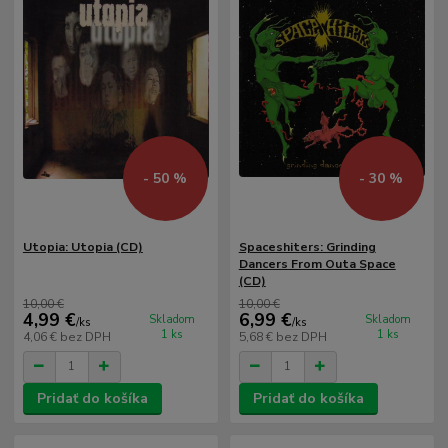
- 50 %
- 30 %
Utopia: Utopia (CD)
Spaceshiters: Grinding
Dancers From Outa Space
(CD)
10,00 €
10,00 €
4,99 €
6,99 €
Skladom
Skladom
/
ks
/
ks
1 ks
1 ks
4,06 €
bez DPH
5,68 €
bez DPH
Pridať do košíka
Pridať do košíka