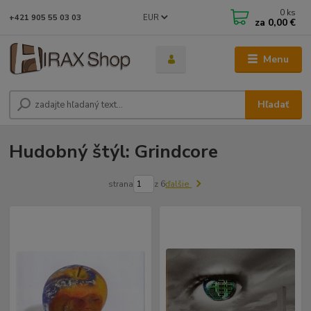
0
ks
EUR
+421 905 55 03 03
za
0,00 €
Menu
Hľadať
Hudobný štýl: Grindcore
strana
z 6
ďalšie