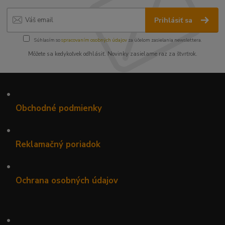
Prihlásiť sa
Súhlasím so
spracovaním osobných údajov
za účelom zasielania newslettera.
Môžete sa kedykoľvek odhlásiť. Novinky zasielame raz za štvrťrok.
•
Obchodné podmienky
•
Reklamačný poriadok
•
Ochrana osobných údajov
•