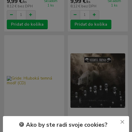
9,99 €
9,99 €
Skladom
Skladom
/
ks
/
ks
1 ks
1 ks
8,12 €
bez DPH
8,12 €
bez DPH
Pridať do košíka
Pridať do košíka
🍪 Ako by ste radi svoje cookies?
Gride: Hluboká temná modř
Needful Things: Dead Point