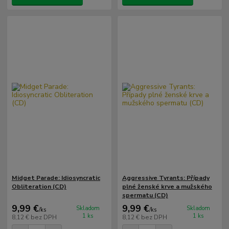
Midget Parade: Idiosyncratic
Aggressive Tyrants: Případy
Obliteration (CD)
plné ženské krve a mužského
spermatu (CD)
9,99 €
9,99 €
Skladom
Skladom
/
ks
/
ks
1 ks
1 ks
8,12 €
bez DPH
8,12 €
bez DPH