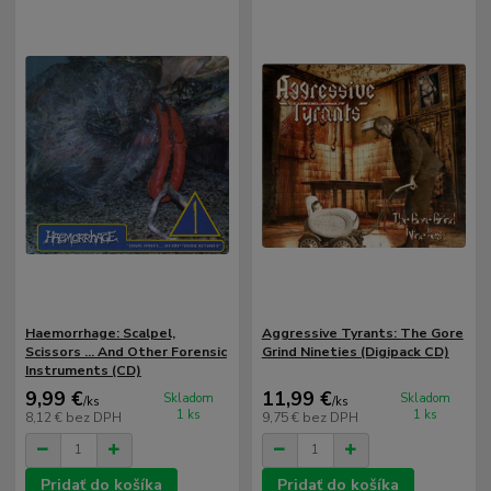
Haemorrhage: Scalpel,
Aggressive Tyrants: The Gore
Scissors ... And Other Forensic
Grind Nineties (Digipack CD)
Instruments (CD)
9,99 €
11,99 €
Skladom
Skladom
/
ks
/
ks
1 ks
1 ks
8,12 €
bez DPH
9,75 €
bez DPH
Pridať do košíka
Pridať do košíka