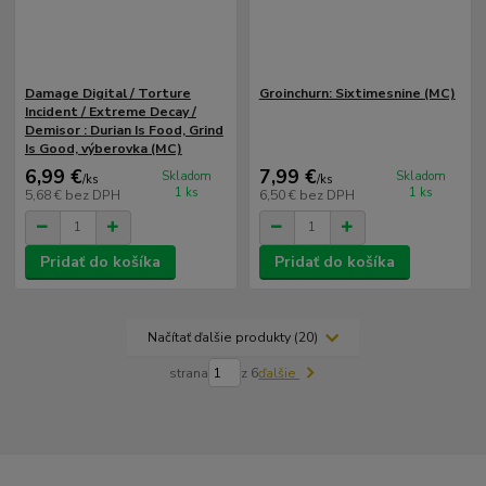
Damage Digital / Torture
Groinchurn: Sixtimesnine (MC)
Incident / Extreme Decay /
Demisor ‎: Durian Is Food, Grind
Is Good, výberovka (MC)
6,99 €
7,99 €
Skladom
Skladom
/
ks
/
ks
1 ks
1 ks
5,68 €
bez DPH
6,50 €
bez DPH
Pridať do košíka
Pridať do košíka
Načítať ďalšie produkty (20)
strana
z 6
ďalšie