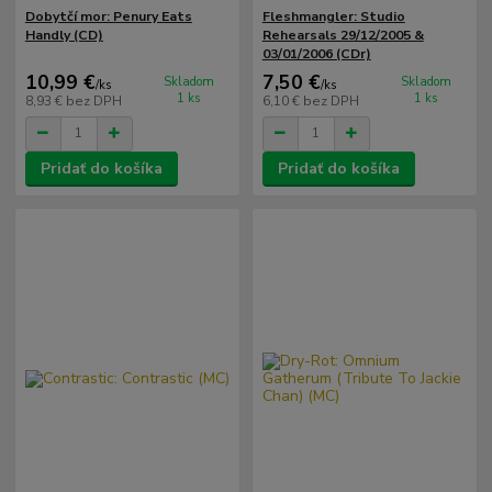
Dobytčí mor: Penury Eats
Fleshmangler: Studio
Handly (CD)
Rehearsals 29/12/2005 &
03/01/2006 (CDr)
10,99 €
7,50 €
Skladom
Skladom
/
ks
/
ks
1 ks
1 ks
8,93 €
bez DPH
6,10 €
bez DPH
Pridať do košíka
Pridať do košíka