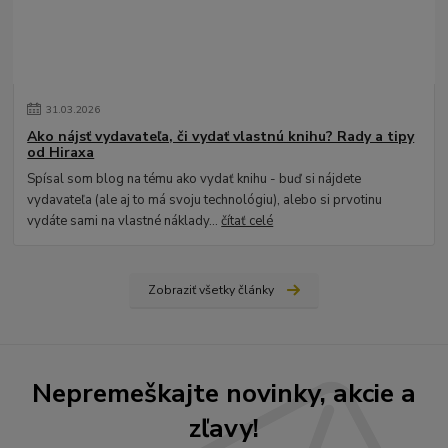
31
.
03
.
2026
Ako nájsť vydavateľa, či vydať vlastnú knihu? Rady a tipy
od Hiraxa
Spísal som blog na tému ako vydať knihu - buď si nájdete
vydavateľa (ale aj to má svoju technológiu), alebo si prvotinu
vydáte sami na vlastné náklady...
čítať celé
Zobraziť všetky články
Nepremeškajte novinky, akcie a
zľavy!