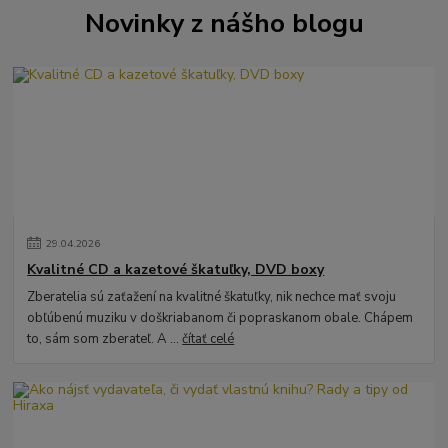
Novinky z nášho blogu
29
.
04
.
2026
Kvalitné CD a kazetové škatuľky, DVD boxy
Zberatelia sú zaťažení na kvalitné škatuľky, nik nechce mať svoju
obľúbenú muziku v doškriabanom či popraskanom obale. Chápem
to, sám som zberateľ. A ...
čítať celé