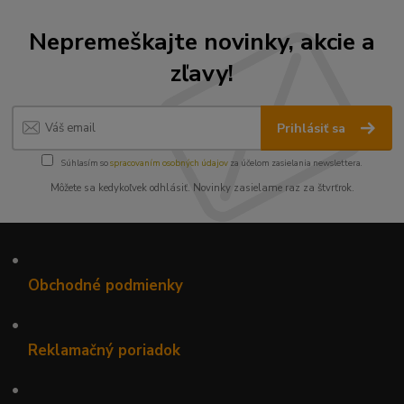
Nepremeškajte novinky, akcie a
zľavy!
Prihlásiť sa
Súhlasím so
spracovaním osobných údajov
za účelom zasielania newslettera.
Môžete sa kedykoľvek odhlásiť. Novinky zasielame raz za štvrťrok.
•
Obchodné podmienky
•
Reklamačný poriadok
•