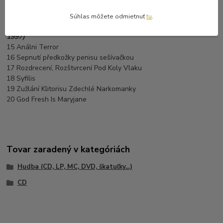
13 Globalizace
14 Frigidní
Súhlas môžete odmietnuť
tu
.
Bonus Songs (Never Released Studio Demo / Recording from
1997)
15 Análni Terror
16 Sepnutí předkožky penisu sešívačkou
17 Rozdrecení, Rozštvrcení Pod Koly Vlaku
18 Syfilis
19 Zužlání Klitorisu Zdechlé Narkomanky
20 God Fresh Is Maryjane
Tovar zaradený v kategóriách
Hudba (CD, LP, MC, DVD, škatuľky...)
CD