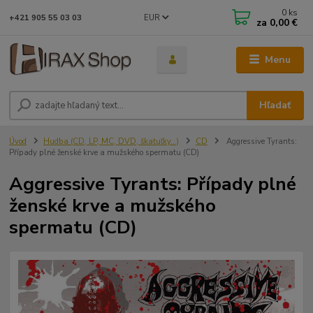
0
ks
EUR
+421 905 55 03 03
za
0,00 €
Menu
Hľadať
Úvod
Hudba (CD, LP, MC, DVD, škatuľky...)
CD
Aggressive Tyrants:
Případy plné ženské krve a mužského spermatu (CD)
Aggressive Tyrants: Případy plné
ženské krve a mužského
spermatu (CD)