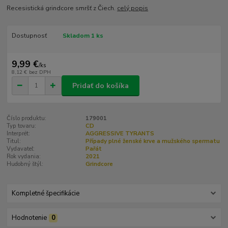
Recesistická grindcore smršť z Čiech.
celý popis
Dostupnosť
Skladom 1 ks
9,99 €
/
ks
8,12 €
bez DPH
Pridať do košíka
Číslo produktu:
179001
Typ tovaru:
CD
Interprét:
AGGRESSIVE TYRANTS
Titul:
Případy plné ženské krve a mužského spermatu
Vydavateľ:
Pařát
Rok vydania:
2021
Hudobný štýl:
Grindcore
Kompletné špecifikácie
Hodnotenie
0