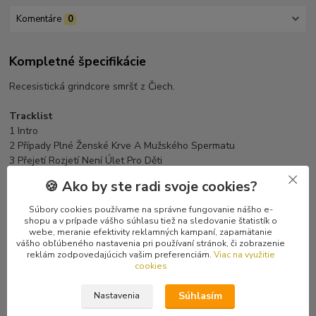
Komentáre
0
Kompletné špecifikácie
Recesistická grindcore smršť z Čiech.
Tracklist
1 Intro
2 Případy Plné Ženské Krve A Mužského Spermatu
3 Přejetí Rozjetí Není Úlet Pro Děti
4 Necroman/Necrosadista
🍪 Ako by ste radi svoje cookies?
5 Chtělo By To Obměnit (Vulvo Vaginitída Parazitní)
6 Sexuální Vraždy Páchané Na Pracovišti (N.P. Prefa Dolní
Súbory cookies používame na správne fungovanie nášho e-
Březinka-1.4.1972)
shopu a v prípade vášho súhlasu tiež na sledovanie štatistík o
webe, meranie efektivity reklamných kampaní, zapamätanie
7 Don Chuan Z Krematoria
vášho obľúbeného nastavenia pri používaní stránok, či zobrazenie
8 Sen Menstrujícího Chlapce Z Klubu Motýlků
reklám zodpovedajúcich vašim preferenciám.
Viac na využitie
9 Čarodějky-Kněžky Bohyně Sexu
cookies
10 Majka Z Asociální Rodiny
11 Šafránek Svatopluk
Súhlasím
Nastavenia
12 Šafránek Svatopluk