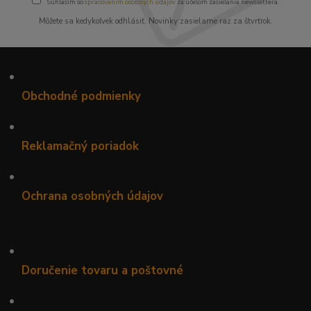
Súhlasím so
spracovaním osobných údajov
za účelom zasielania newslettera.
Môžete sa kedykoľvek odhlásiť. Novinky zasielame raz za štvrťrok.
•
Obchodné podmienky
•
Reklamačný poriadok
•
Ochrana osobných údajov
•
Doručenie tovaru a poštovné
•