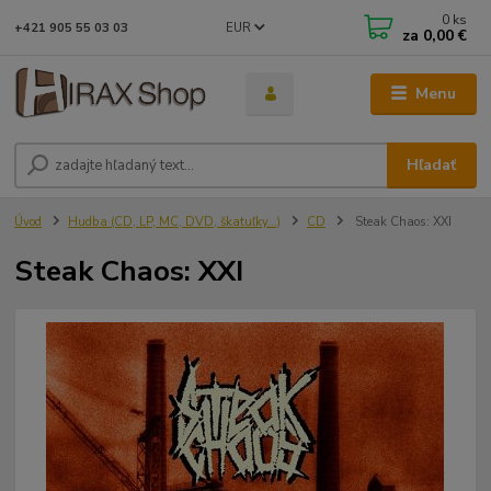
0
ks
EUR
+421 905 55 03 03
za
0,00 €
Menu
Hľadať
Úvod
Hudba (CD, LP, MC, DVD, škatuľky...)
CD
Steak Chaos: XXI
Steak Chaos: XXI