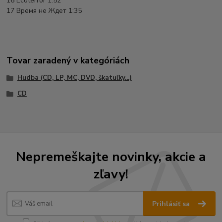
16 Ecoterror 1:52
17 Время не Ждет 1:35
Tovar zaradený v kategóriách
Hudba (CD, LP, MC, DVD, škatuľky...)
CD
Nepremeškajte novinky, akcie a
zľavy!
Prihlásiť sa