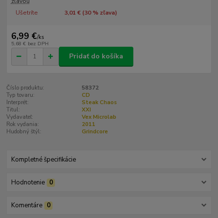
zľavou
Ušetríte
3,01 € (
30
% zľava)
6,99 €
/
ks
5,68 €
bez DPH
Pridať do košíka
Číslo produktu:
58372
Typ tovaru:
CD
Interprét:
Steak Chaos
Titul:
XXI
Vydavateľ:
Vex Microlab
Rok vydania:
2011
Hudobný štýl:
Grindcore
Kompletné špecifikácie
Hodnotenie
0
Komentáre
0