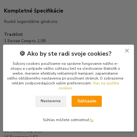
Kompletné špecifikácie
Ruské legendárne gindcore.
Tracklist
1 Белая Смерть 1:08
2 Ядерные Отходы 1:50
🍪 Ako by ste radi svoje cookies?
3 Maniac's Madness 1:46
4 A.I. 1:54
Súbory cookies používame na správne fungovanie nášho e-
5 Stop Drugs! 0:37
shopu a v prípade vášho súhlasu tiež na sledovanie štatistík o
6 Живой Хлам 1:48
webe, meranie efektivity reklamných kampaní, zapamätanie
vášho obľúbeného nastavenia pri používaní stránok, či zobrazenie
7 Jihad 1:53
reklám zodpovedajúcich vašim preferenciám.
Viac na využitie
8 Массовые Разрушения 1:41
cookies
9 Человек и Закон 1:25
10 Armin Maevis 0:41
Súhlasím
Nastavenia
11 TV Sapiens 2:17
12 Конец Света 1:11
13 Из Крайности в Крайность 2:01
Súhlas môžete odmietnuť
tu
.
14 Хлеба и Зрелищ! 0:44
15 Новый Мир 2:00