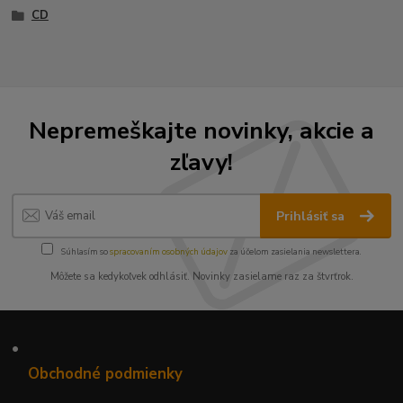
CD
Nepremeškajte novinky, akcie a
zľavy!
Prihlásiť sa
Súhlasím so
spracovaním osobných údajov
za účelom zasielania newslettera.
Môžete sa kedykoľvek odhlásiť. Novinky zasielame raz za štvrťrok.
•
Obchodné podmienky