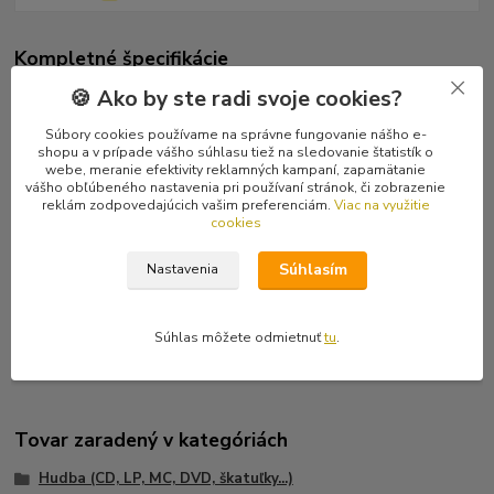
Kompletné špecifikácie
🍪 Ako by ste radi svoje cookies?
Radový album od Depresy z roku 2022.
Súbory cookies používame na správne fungovanie nášho e-
Tracklist
shopu a v prípade vášho súhlasu tiež na sledovanie štatistík o
1 Psycold 4:47
webe, meranie efektivity reklamných kampaní, zapamätanie
vášho obľúbeného nastavenia pri používaní stránok, či zobrazenie
2 Escapism 5:54
reklám zodpovedajúcich vašim preferenciám.
Viac na využitie
3 Desirable State 5:17
cookies
4 Self Ignition 5:23
5 Tribute To Melancholy Day 4:05
Súhlasím
Nastavenia
6 Rehab Triplet 5:16
7 Visions 4:45
8 Thanatocenosis 5:33
Súhlas môžete odmietnuť
tu
.
Tovar zaradený v kategóriách
Hudba (CD, LP, MC, DVD, škatuľky...)