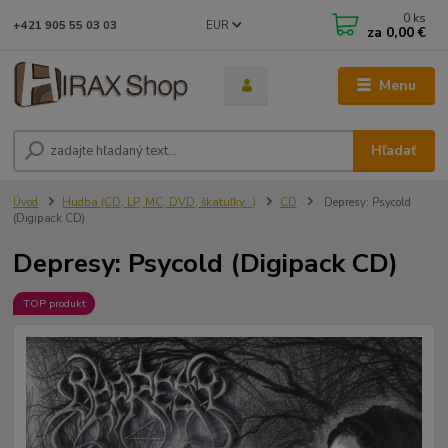
0
ks
EUR
+421 905 55 03 03
za
0,00 €
Menu
Hľadať
Úvod
Hudba (CD, LP, MC, DVD, škatuľky...)
CD
Depresy: Psycold
(Digipack CD)
Depresy: Psycold (Digipack CD)
TOP produkt