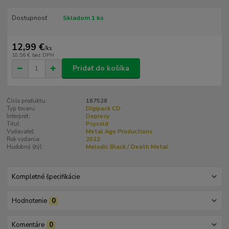
Dostupnosť
Skladom 1 ks
12,99 €
/
ks
10,56 €
bez DPH
Pridať do košíka
Číslo produktu:
187528
Typ tovaru:
Digipack CD
Interprét:
Depresy
Titul:
Psycold
Vydavateľ:
Metal Age Productions
Rok vydania:
2022
Hudobný štýl:
Melodic Black / Death Metal
Kompletné špecifikácie
Hodnotenie
0
Komentáre
0