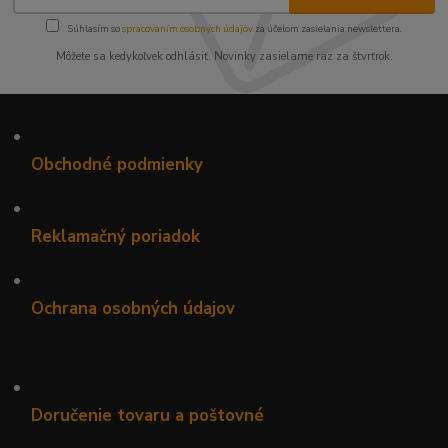
Súhlasím so
spracovaním osobných údajov
za účelom zasielania newslettera.
Môžete sa kedykoľvek odhlásiť. Novinky zasielame raz za štvrťrok.
•
Obchodné podmienky
•
Reklamačný poriadok
•
Ochrana osobných údajov
•
Doručenie tovaru a poštovné