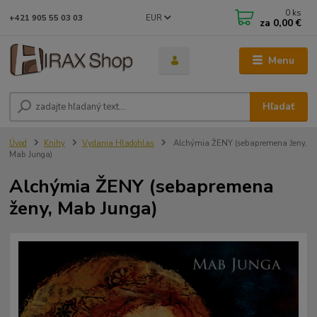
0
ks
EUR
+421 905 55 03 03
za
0,00 €
Menu
Hľadať
Úvod
Knihy
Vydania Hladohlas
Alchýmia ŽENY (sebapremena ženy,
Mab Junga)
Alchýmia ŽENY (sebapremena
ženy, Mab Junga)