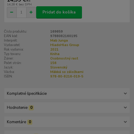
/
ks
14,28 €
bez DPH
Pridať do košíka
Číslo produktu:
169659
EAN kód:
9788082160195
Interprét:
Mab Junga
Vydavateľ:
HladoHlas Group
Rok vydania:
2021
Typ tovaru:
Kniha
Žáner:
Osobnostný rast
Počet strán:
156
Jazyk:
Slovenský
Väzba:
Mäkká so záložkami
ISBN:
978-80-8216-019-5
Kompletné špecifikácie
Hodnotenie
0
Komentáre
0