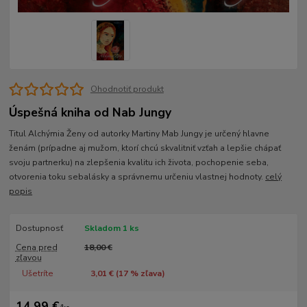
Ohodnotiť produkt
Úspešná kniha od Nab Jungy
Titul Alchýmia Ženy od autorky Martiny Mab Jungy je určený hlavne
ženám (prípadne aj mužom, ktorí chcú skvalitniť vzťah a lepšie chápať
svoju partnerku) na zlepšenia kvalitu ich života, pochopenie seba,
otvorenia toku sebalásky a správnemu určeniu vlastnej hodnoty.
celý
popis
Dostupnosť
Skladom 1 ks
Cena pred
18,00 €
zľavou
Ušetríte
3,01 € (
17
% zľava)
14,99 €