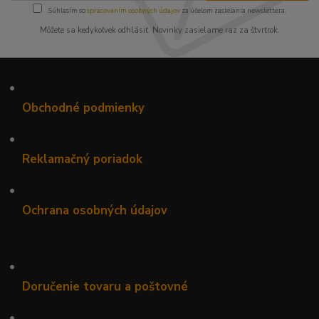
Súhlasím so
spracovaním osobných údajov
za účelom zasielania newslettera.
Môžete sa kedykoľvek odhlásiť. Novinky zasielame raz za štvrťrok.
•
Obchodné podmienky
•
Reklamačný poriadok
•
Ochrana osobných údajov
•
Doručenie tovaru a poštovné
•