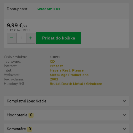
Dostupnosť
Skladom 1 ks
9,99 €
/
ks
8,12 €
bez DPH
Pridať do košíka
Číslo produktu:
13891
Typ tovaru:
CD
Interprét:
Protest
Titul:
Have a Rest, Please
Vydavateľ:
Metal Age Productions
Rok vydania:
2003
Hudobný štýl:
Brutal Death Metal / Grindcore
Kompletné špecifikácie
Hodnotenie
0
Komentáre
0