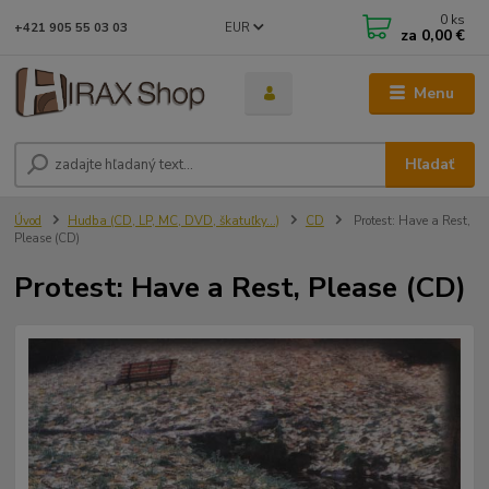
0
ks
EUR
+421 905 55 03 03
za
0,00 €
Menu
Hľadať
Úvod
Hudba (CD, LP, MC, DVD, škatuľky...)
CD
Protest: Have a Rest,
Please (CD)
Protest: Have a Rest, Please (CD)