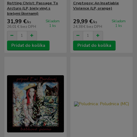
Rotting Christ: Passage To
Cryptopsy: An Insatiable
Arcturo (LP, biely vinyl s
Violence (LP, orange)
bielymi škvrnami)
31,99 €
29,99 €
Skladom
Skladom
/
ks
/
ks
1 ks
1 ks
26,01 €
bez DPH
24,38 €
bez DPH
Pridať do košíka
Pridať do košíka