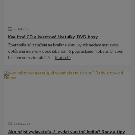
29
.
04
.
2026
Kvalitné CD a kazetové škatuľky, DVD boxy
Zberatelia sú zaťažení na kvalitné škatuľky, nik nechce mať svoju
obľúbenú muziku v doškriabanom či popraskanom obale. Chápem
to, sám som zberateľ. A ...
čítať celé
31
.
03
.
2026
Ako nájsť vydavateľa, či vydať vlastnú knihu? Rady a tipy