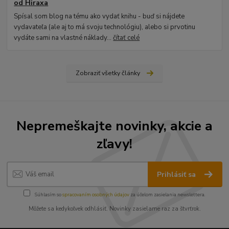
od Hiraxa
Spísal som blog na tému ako vydať knihu - buď si nájdete
vydavateľa (ale aj to má svoju technológiu), alebo si prvotinu
vydáte sami na vlastné náklady...
čítať celé
Zobraziť všetky články
Nepremeškajte novinky, akcie a
zľavy!
Prihlásiť sa
Súhlasím so
spracovaním osobných údajov
za účelom zasielania newslettera.
Môžete sa kedykoľvek odhlásiť. Novinky zasielame raz za štvrťrok.