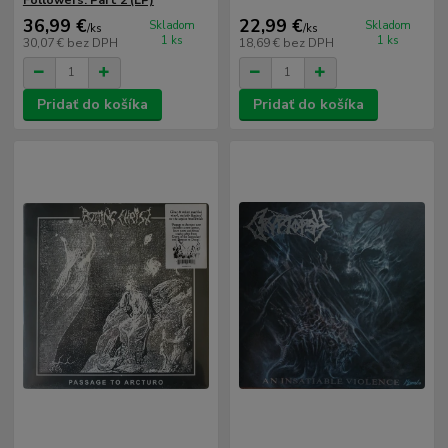
Followers: Part 2 (LP)
36,99 €
22,99 €
Skladom
Skladom
/
ks
/
ks
1 ks
1 ks
30,07 €
bez DPH
18,69 €
bez DPH
Pridať do košíka
Pridať do košíka