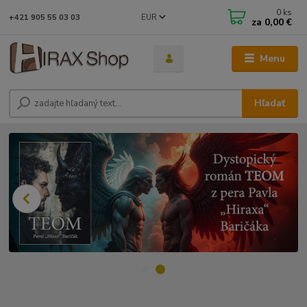
0
ks
EUR
+421 905 55 03 03
za
0,00 €
Menu
Hľadať