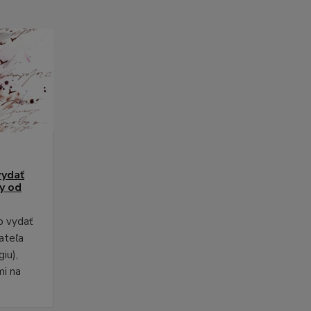
vydať
py od
o vydať
ateľa
iu),
mi na