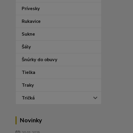
Prívesky
Rukavice
Sukne
Šály
Šnúrky do obuvy
Tielka
Traky
Tričká
Novinky
20.01.2025