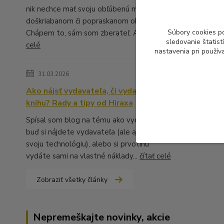
nik nechce mať svoju obľúbenú muziku v
doškriabanom či popraskanom obale.
Súbory cookies p
Chápem to, sám som zberateľ. A ...
čítať
sledovanie štatis
celé
nastavenia pri použív
31.03.2026
Ako nájsť vydavateľa, či vydať vlastnú
knihu? Rady a tipy od Hiraxa
Spísal som blog na tému ako vydať knihu -
buď si nájdete vydavateľa (ale aj to má
svoju technológiu), alebo si prvotinu
vydáte sami na vlastné náklady...
čítať celé
Zobraziť všetky články
Nepremeškajte novinky, akcie