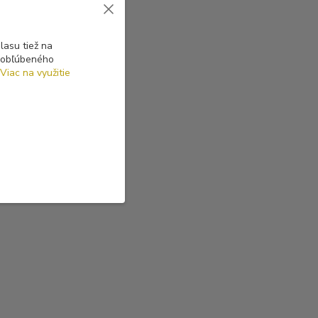
asu tiež na
o obľúbeného
Viac na využitie