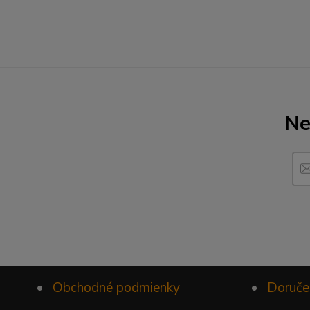
Ne
•
Obchodné podmienky
•
Doruče