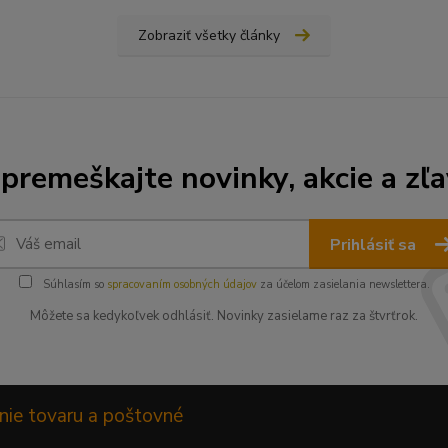
Zobraziť všetky články
premeškajte novinky, akcie a zľa
Prihlásiť sa
Súhlasím so
spracovaním osobných údajov
za účelom zasielania newslettera.
Môžete sa kedykoľvek odhlásiť. Novinky zasielame raz za štvrťrok.
nie tovaru a poštovné