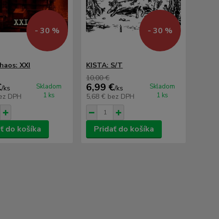
- 30 %
- 30 %
haos: XXI
KISTA: S/T
10,00 €
€
6,99 €
Skladom
Skladom
/
ks
/
ks
1 ks
1 ks
ez DPH
5,68 €
bez DPH
ť do košíka
Pridať do košíka