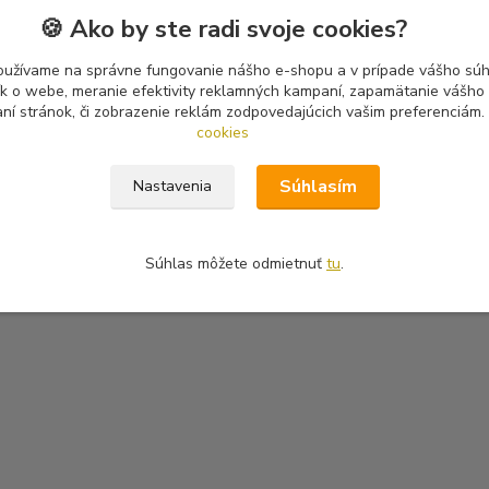
🍪 Ako by ste radi svoje cookies?
oužívame na správne fungovanie nášho e-shopu a v prípade vášho súhl
tík o webe, meranie efektivity reklamných kampaní, zapamätanie vášh
aní stránok, či zobrazenie reklám zodpovedajúcich vašim preferenciám.
cookies
Súhlasím
Nastavenia
Súhlas môžete odmietnuť
tu
.