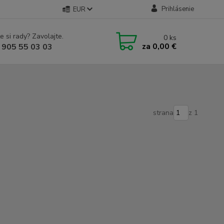
Prihlásenie
EUR
e si rady? Zavolajte.
0
ks
za
0,00 €
 905 55 03 03
strana
z 1