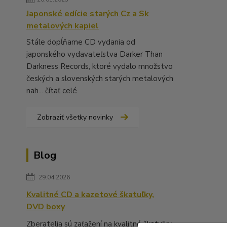
Japonské edície starých Cz a Sk
metalových kapiel
Stále dopĺňame CD vydania od
japonského vydavateľstva Darker Than
Darkness Records, ktoré vydalo množstvo
českých a slovenských starých metalových
nah...
čítať celé
Zobraziť všetky novinky
Blog
29.04.2026
Kvalitné CD a kazetové škatuľky,
DVD boxy
Zberatelia sú zaťažení na kvalitné škatuľky,