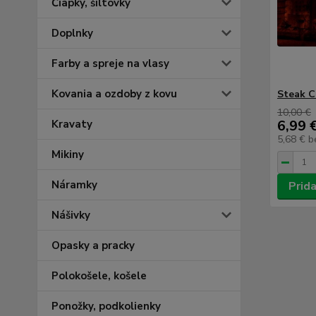
Čiapky, šiltovky
Doplnky
Farby a spreje na vlasy
Kovania a ozdoby z kovu
Steak C
10,00 €
6,99 
Kravaty
5,68 €
b
Mikiny
Náramky
Prida
Nášivky
Opasky a pracky
Polokošele, košele
Ponožky, podkolienky