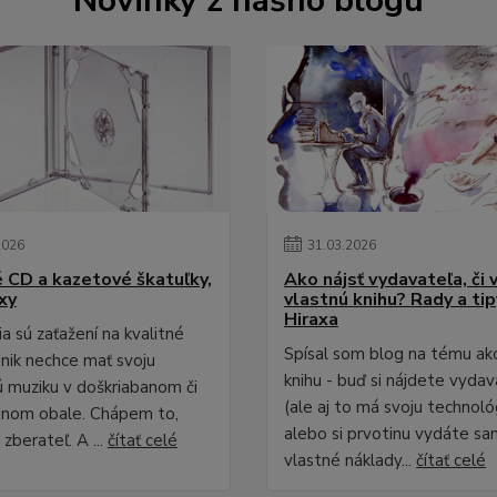
Novinky z nášho blogu
2026
31
.
03
.
2026
é CD a kazetové škatuľky,
Ako nájsť vydavateľa, či 
xy
vlastnú knihu? Rady a ti
Hiraxa
a sú zaťažení na kvalitné
Spísal som blog na tému ak
 nik nechce mať svoju
knihu - buď si nájdete vydav
 muziku v doškriabanom či
(ale aj to má svoju technológ
anom obale. Chápem to,
alebo si prvotinu vydáte sa
zberateľ. A ...
čítať celé
vlastné náklady...
čítať celé