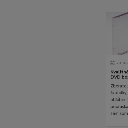
29
.
04
.
Kvalitn
DVD bo
Zberateli
škatuľky,
obľúbenú
poprask
sám som 