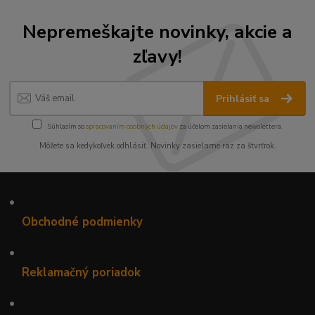
Nepremeškajte novinky, akcie a
zľavy!
Prihlásiť sa
Súhlasím so
spracovaním osobných údajov
za účelom zasielania newslettera.
Môžete sa kedykoľvek odhlásiť. Novinky zasielame raz za štvrťrok.
•
Obchodné podmienky
•
Reklamačný poriadok
•