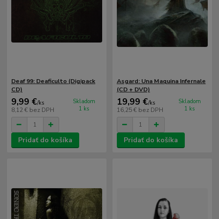
Deaf 99: Deaficulto (Digipack
Asgard: Una Maquina Infernale
CD)
(CD + DVD)
9,99 €
19,99 €
Skladom
Skladom
/
ks
/
ks
1 ks
1 ks
8,12 €
bez DPH
16,25 €
bez DPH
Pridať do košíka
Pridať do košíka