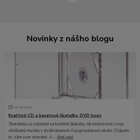
Novinky z nášho blogu
29
.
04
.
2026
Kvalitné CD a kazetové škatuľky, DVD boxy
Zberatelia sú zaťažení na kvalitné škatuľky, nik nechce mať svoju
obľúbenú muziku v doškriabanom či popraskanom obale. Chápem
to, sám som zberateľ. A ...
čítať celé