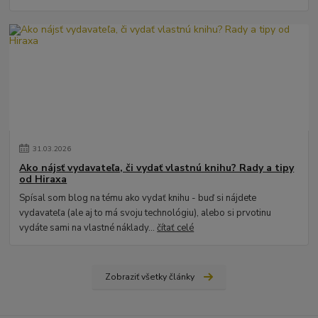
31
.
03
.
2026
Ako nájsť vydavateľa, či vydať vlastnú knihu? Rady a tipy
od Hiraxa
Spísal som blog na tému ako vydať knihu - buď si nájdete
vydavateľa (ale aj to má svoju technológiu), alebo si prvotinu
vydáte sami na vlastné náklady...
čítať celé
Zobraziť všetky články