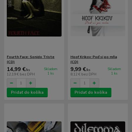
Fourth Face: Sonido Triste
Hoof Krikov: Poď si po mňa
(CD)
(CD)
14,99 €
9,99 €
Skladom
Skladom
/
ks
/
ks
1 ks
1 ks
12,19 €
bez DPH
8,12 €
bez DPH
Pridať do košíka
Pridať do košíka