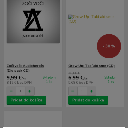
- 30 %
Zoči voči: Audioheroín
Grow Up: Takí akí sme (CD)
(Digipack CD)
10,00 €
9,99 €
6,99 €
Skladom
Skladom
/
ks
/
ks
1 ks
1 ks
8,12 €
bez DPH
5,68 €
bez DPH
Pridať do košíka
Pridať do košíka