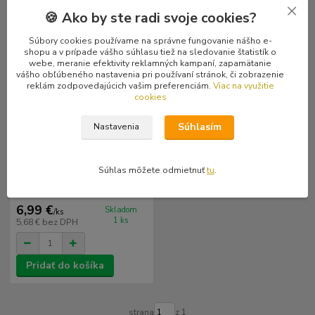
🍪 Ako by ste radi svoje cookies?
Súbory cookies používame na správne fungovanie nášho e-
shopu a v prípade vášho súhlasu tiež na sledovanie štatistík o
webe, meranie efektivity reklamných kampaní, zapamätanie
vášho obľúbeného nastavenia pri používaní stránok, či zobrazenie
reklám zodpovedajúcich vašim preferenciám.
Viac na využitie
cookies
Súhlasím
Nastavenia
Súhlas môžete odmietnuť
tu
.
Zatrest: Lepší už to nebude
(Collection 1997 - 2002) (CDr)
6,99 €
Skladom
/
ks
1 ks
5,68 €
bez DPH
Pridať do košíka
strana
z 1