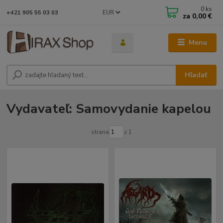
0
ks
EUR
+421 905 55 03 03
za
0,00 €
Menu
Hľadať
Vydavateľ: Samovydanie kapelou
strana
z 1