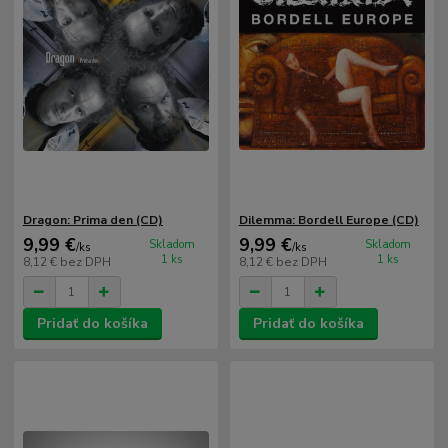
Dragon: Prima den (CD)
Dilemma: Bordell Europe (CD)
9,99 €
9,99 €
Skladom
Skladom
/
ks
/
ks
1 ks
1 ks
8,12 €
bez DPH
8,12 €
bez DPH
Pridať do košíka
Pridať do košíka