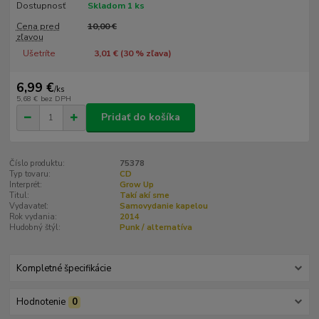
Dostupnosť
Skladom 1 ks
Cena pred
10,00 €
zľavou
Ušetríte
3,01 € (
30
% zľava)
6,99 €
/
ks
5,68 €
bez DPH
Pridať do košíka
Číslo produktu:
75378
Typ tovaru:
CD
Interprét:
Grow Up
Titul:
Takí akí sme
Vydavateľ:
Samovydanie kapelou
Rok vydania:
2014
Hudobný štýl:
Punk / alternatíva
Kompletné špecifikácie
Hodnotenie
0