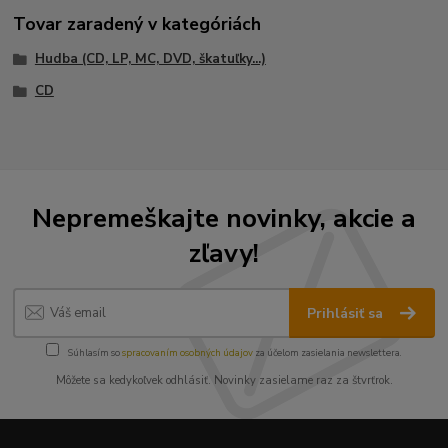
Tovar zaradený v kategóriách
Hudba (CD, LP, MC, DVD, škatuľky...)
CD
Nepremeškajte novinky, akcie a
zľavy!
Prihlásiť sa
Súhlasím so
spracovaním osobných údajov
za účelom zasielania newslettera.
Môžete sa kedykoľvek odhlásiť. Novinky zasielame raz za štvrťrok.