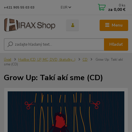
0
ks
EUR
+421 905 55 03 03
za
0,00 €
Menu
Hľadať
Úvod
Hudba (CD, LP, MC, DVD, škatuľky...)
CD
Grow Up: Takí akí
sme (CD)
Grow Up: Takí akí sme (CD)