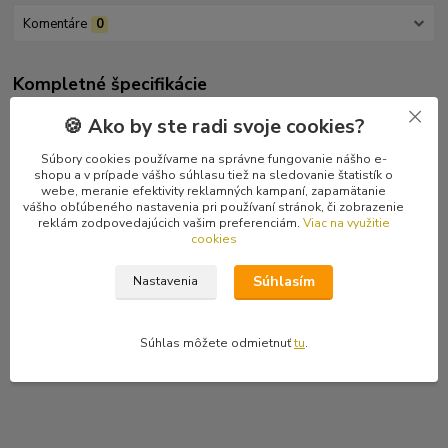
Komentáre
0
Kompletné špecifikácie
Melodický slovenský punkrock / alternatívny rock zo Žiliny.
🍪 Ako by ste radi svoje cookies?
Súbory cookies používame na správne fungovanie nášho e-
Tracklist
shopu a v prípade vášho súhlasu tiež na sledovanie štatistík o
1 Takí akí sme
webe, meranie efektivity reklamných kampaní, zapamätanie
2 Nápis na tričku
vášho obľúbeného nastavenia pri používaní stránok, či zobrazenie
3 Vraciame sa späť
reklám zodpovedajúcich vašim preferenciám.
Viac na využitie
cookies
4 Je to v nás
5 Neprebudený
Súhlasím
Nastavenia
6 Hra so životom
7 Neprežívať ale žiť
8 Naveky
Súhlas môžete odmietnuť
tu
.
9 Všetko sa raz zmení
10 PS: Nikdy nepovedz nie