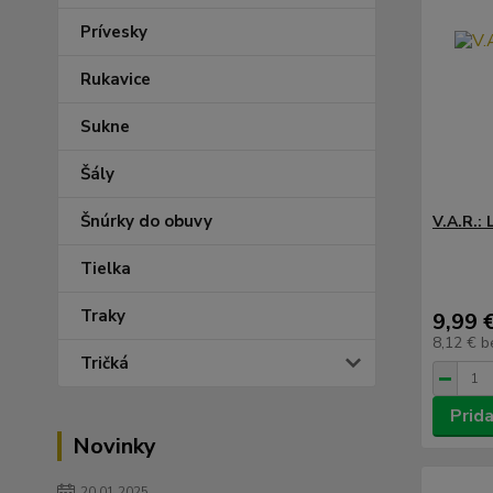
Prívesky
Rukavice
Sukne
Šály
Šnúrky do obuvy
V.A.R.: 
Tielka
Traky
9,99 
8,12 €
b
Tričká
Prida
Novinky
20.01.2025