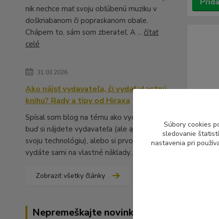
Prida
nik nechce mať svoju obľúbenú muziku v
doškriabanom či popraskanom obale.
Chápem to, sám som zberateľ. A ...
čítať
celé
31.03.2026
Ako nájsť vydavateľa, či vydať vlastnú
knihu? Rady a tipy od Hiraxa
Spísal som blog na tému ako vydať knihu -
Súbory cookies p
buď si nájdete vydavateľa (ale aj to má
sledovanie štatis
svoju technológiu), alebo si prvotinu
nastavenia pri použív
vydáte sami na vlastné náklady...
čítať celé
Zobraziť všetky články
V.A.R.: 
(LP)
Nepremeškajte novinky, akcie