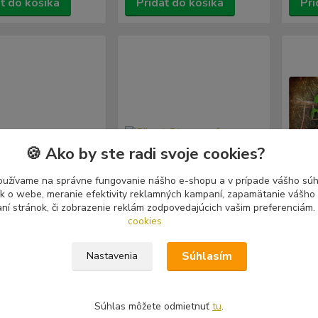
ť do košíka
Pridať do košíka
Pri
🍪 Ako by ste radi svoje cookies?
oužívame na správne fungovanie nášho e-shopu a v prípade vášho súhl
tík o webe, meranie efektivity reklamných kampaní, zapamätanie vášh
aní stránok, či zobrazenie reklám zodpovedajúcich vašim preferenciám.
cookies
Súhlasím
Nastavenia
…Temná / ... Dark
Silent Stream of Godless
Sanat
Elegy: Apotheosis &
forgo
...Amber Sea (LP)
Subcu
Autu
Súhlas môžete odmietnuť
tu
.