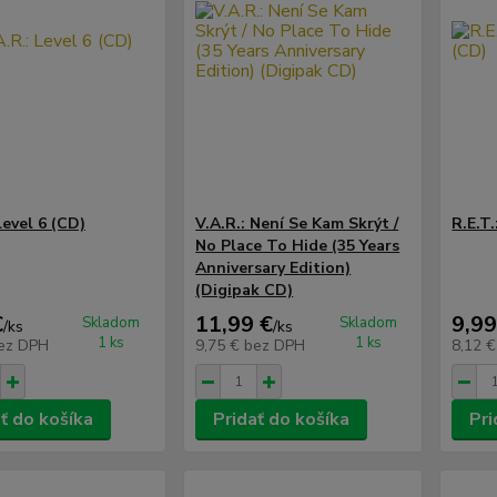
Level 6 (CD)
V.A.R.: Není Se Kam Skrýt /
R.E.T
No Place To Hide (35 Years
Anniversary Edition)
(Digipak CD)
€
11,99 €
9,99
Skladom
Skladom
/
ks
/
ks
1 ks
1 ks
ez DPH
9,75 €
bez DPH
8,12 
ť do košíka
Pridať do košíka
Pri