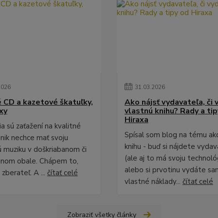
2026
31
.
03
.
2026
é CD a kazetové škatuľky,
Ako nájsť vydavateľa, či 
xy
vlastnú knihu? Rady a ti
Hiraxa
a sú zaťažení na kvalitné
Spísal som blog na tému ak
 nik nechce mať svoju
knihu - buď si nájdete vydav
 muziku v doškriabanom či
(ale aj to má svoju technológ
anom obale. Chápem to,
alebo si prvotinu vydáte sa
zberateľ. A ...
čítať celé
vlastné náklady...
čítať celé
Zobraziť všetky články