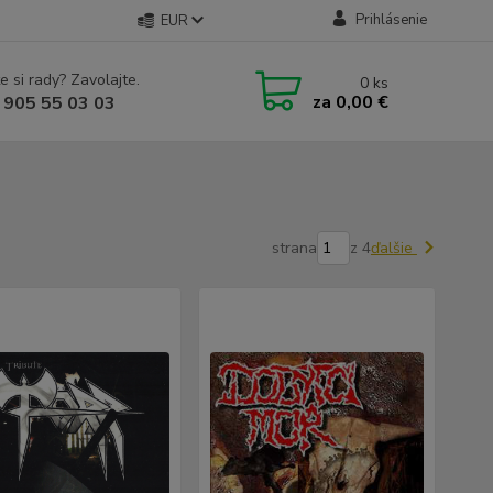
Prihlásenie
EUR
e si rady? Zavolajte.
0
ks
za
0,00 €
 905 55 03 03
strana
z 4
ďalšie