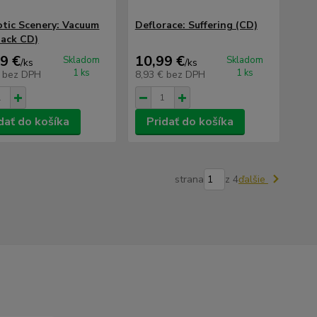
tic Scenery: Vacuum
Deflorace: Suffering (CD)
pack CD)
9 €
10,99 €
Skladom
Skladom
/
ks
/
ks
1 ks
1 ks
€
bez DPH
8,93 €
bez DPH
dať do košíka
Pridať do košíka
strana
z 4
ďalšie