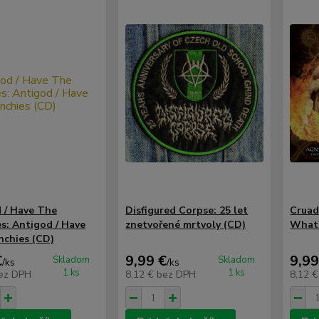
 / Have The
Disfigured Corpse: 25 let
Cruad
s: Antigod / Have
znetvořené mrtvoly (CD)
What'
chies (CD)
€
9,99 €
9,99
Skladom
Skladom
/
ks
/
ks
1 ks
1 ks
ez DPH
8,12 €
bez DPH
8,12 