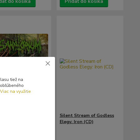
dať do košíka
Pridať do košíka
asu tiež na
o obľúbeného
Viac na využitie
orium: Arrival of the
Silent Stream of Godless
tten ones +
Elegy: Iron (CD)
lture (demo) +
mn Shadows (demo)