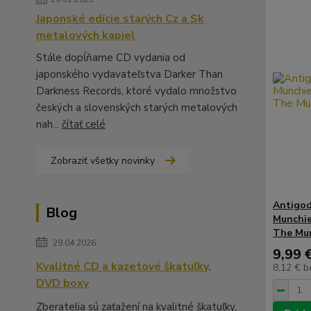
Japonské edície starých Cz a Sk
metalových kapiel
Stále dopĺňame CD vydania od
japonského vydavateľstva Darker Than
Darkness Records, ktoré vydalo množstvo
českých a slovenských starých metalových
nah...
čítať celé
Zobraziť všetky novinky
Antigod
Blog
Munchie
The Mun
29.04.2026
9,99 
Kvalitné CD a kazetové škatuľky,
8,12 €
b
DVD boxy
Zberatelia sú zaťažení na kvalitné škatuľky,