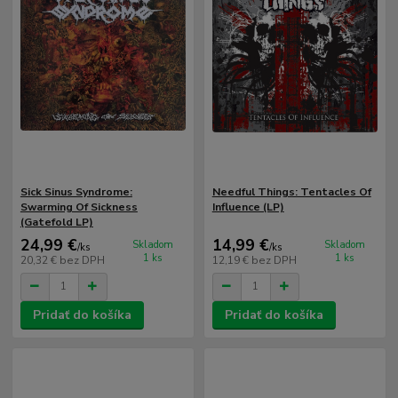
Sick Sinus Syndrome:
Needful Things: Tentacles Of
Swarming Of Sickness
Influence (LP)
(Gatefold LP)
24,99 €
14,99 €
Skladom
Skladom
/
ks
/
ks
1 ks
1 ks
20,32 €
bez DPH
12,19 €
bez DPH
Pridať do košíka
Pridať do košíka