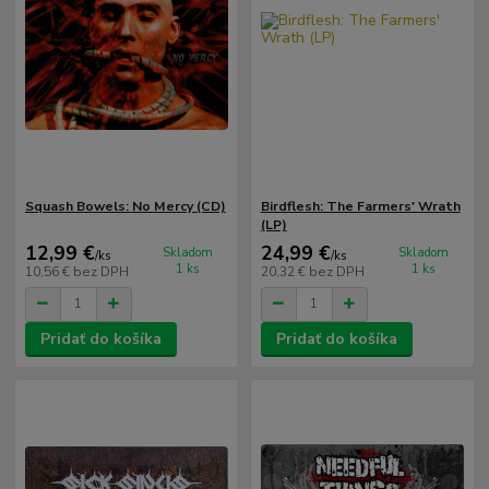
Squash Bowels: No Mercy (CD)
Birdflesh: The Farmers' Wrath
(LP)
12,99 €
24,99 €
Skladom
Skladom
/
ks
/
ks
1 ks
1 ks
10,56 €
bez DPH
20,32 €
bez DPH
Pridať do košíka
Pridať do košíka