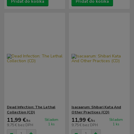
Pridať do košíka
Pridať do košíka
Dead Infection: The Lethal
Isacaarum: Shibari Kata And
Collection (CD)
Other Practices (CD)
11,99 €
11,99 €
Skladom
Skladom
/
ks
/
ks
1 ks
1 ks
9,75 €
bez DPH
9,75 €
bez DPH