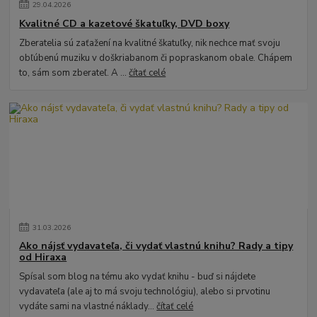
29
.
04
.
2026
Kvalitné CD a kazetové škatuľky, DVD boxy
Zberatelia sú zaťažení na kvalitné škatuľky, nik nechce mať svoju
obľúbenú muziku v doškriabanom či popraskanom obale. Chápem
to, sám som zberateľ. A ...
čítať celé
31
.
03
.
2026
Ako nájsť vydavateľa, či vydať vlastnú knihu? Rady a tipy
od Hiraxa
Spísal som blog na tému ako vydať knihu - buď si nájdete
vydavateľa (ale aj to má svoju technológiu), alebo si prvotinu
vydáte sami na vlastné náklady...
čítať celé