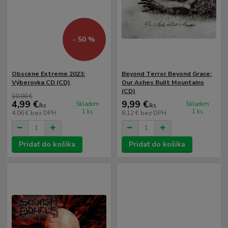
- 50 %
Obscene Extreme 2023:
Beyond Terror Beyond Grace:
Výberovka CD (CD)
Our Ashes Built Mountains
(CD)
10,00 €
4,99 €
9,99 €
Skladom
Skladom
/
ks
/
ks
1 ks
1 ks
4,06 €
bez DPH
8,12 €
bez DPH
Pridať do košíka
Pridať do košíka