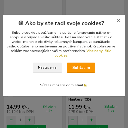
🍪 Ako by ste radi svoje cookies?
Súbory cookies používame na správne fungovanie nášho e-
shopu a v prípade vášho súhlasu tiež na sledovanie štatistík o
webe, meranie efektivity reklamných kampaní, zapamätanie
vášho obľúbeného nastavenia pri používaní stránok, či zobrazenie
reklám zodpovedajúcich vašim preferenciám.
Viac na využitie
cookies
Súhlasím
Nastavenia
Súhlas môžete odmietnuť
tu
.
Debustrol: Vyznání smrti Live
Suppository / Agathocles:
(CD)
Raised By Hatred / Hunt
Hunters (CD)
14,99 €
11,99 €
Skladom
Skladom
/
ks
/
ks
1 ks
1 ks
12,19 €
bez DPH
9,75 €
bez DPH