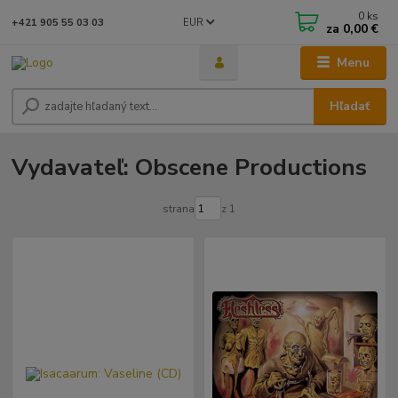
0
ks
EUR
+421 905 55 03 03
za
0,00 €
Menu
Hľadať
Vydavateľ: Obscene Productions
strana
z 1