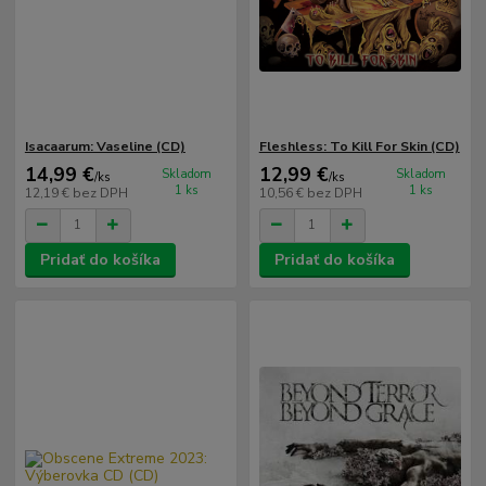
Isacaarum: Vaseline (CD)
Fleshless: To Kill For Skin (CD)
14,99 €
12,99 €
Skladom
Skladom
/
ks
/
ks
1 ks
1 ks
12,19 €
bez DPH
10,56 €
bez DPH
Pridať do košíka
Pridať do košíka