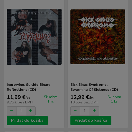
Ingrowing: Suicide Binary
Sick Sinus Syndrome:
Reflections (CD)
Swarming Of Sickness (CD)
11,99 €
12,99 €
Skladom
Skladom
/
ks
/
ks
1 ks
1 ks
9,75 €
bez DPH
10,56 €
bez DPH
Pridať do košíka
Pridať do košíka