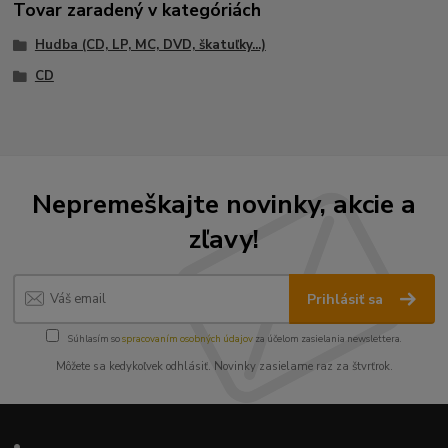
Tovar zaradený v kategóriách
Hudba (CD, LP, MC, DVD, škatuľky...)
CD
Nepremeškajte novinky, akcie a
zľavy!
Prihlásiť sa
Súhlasím so
spracovaním osobných údajov
za účelom zasielania newslettera.
Môžete sa kedykoľvek odhlásiť. Novinky zasielame raz za štvrťrok.
•