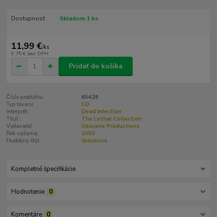
Dostupnosť
Skladom 1 ks
11,99 €
/
ks
9,75 €
bez DPH
Pridať do košíka
Číslo produktu:
65429
Typ tovaru:
CD
Interprét:
Dead Infection
Titul:
The Lethal Collection
Vydavateľ:
Obscene Productions
Rok vydania:
2003
Hudobný štýl:
Grindcore
Kompletné špecifikácie
Hodnotenie
0
Komentáre
0