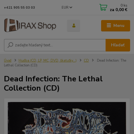
0
ks
EUR
+421 905 55 03 03
za
0,00 €
Menu
Hľadať
Úvod
Hudba (CD, LP, MC, DVD, škatuľky...)
CD
Dead Infection: The
Lethal Collection (CD)
Dead Infection: The Lethal
Collection (CD)