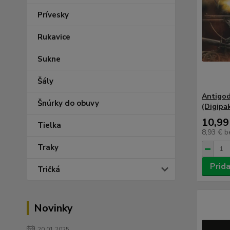
Prívesky
Rukavice
Sukne
Šály
Antigod
Šnúrky do obuvy
(Digipa
10,99
Tielka
8,93 €
b
Traky
Prida
Tričká
Novinky
20.01.2025