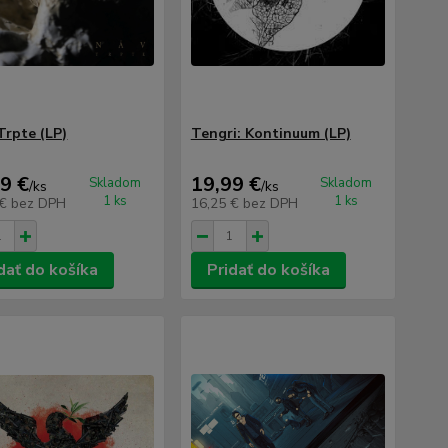
Trpte (LP)
Tengri: Kontinuum (LP)
9 €
19,99 €
Skladom
Skladom
/
ks
/
ks
1 ks
1 ks
 €
bez DPH
16,25 €
bez DPH
dať do košíka
Pridať do košíka