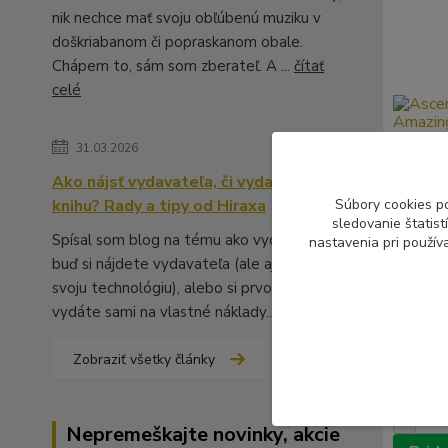
nik nechce mať svoju obľúbenú muziku v
doškriabanom či popraskanom obale.
Chápem to, sám som zberateľ. A ...
čítať
celé
31.03.2026
Ako nájsť vydavateľa, či vydať vlastnú
knihu? Rady a tipy od Hiraxa
Súbory cookies p
sledovanie štatis
Spísal som blog na tému ako vydať knihu -
nastavenia pri použív
buď si nájdete vydavateľa (ale aj to má
svoju technológiu), alebo si prvotinu
Ascenda
vydáte sami na vlastné náklady...
čítať celé
Ascenda
Illumin
Zobraziť všetky články
10,99
8,93 €
b
Nepremeškajte novinky, akcie