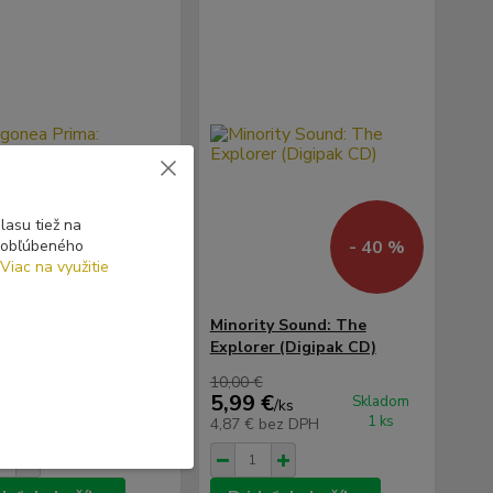
asu tiež na
- 40 %
o obľúbeného
Viac na využitie
nea Prima:
Minority Sound: The
fields (CD)
Explorer (Digipak CD)
10,00 €
9 €
5,99 €
Skladom
Skladom
/
ks
/
ks
1 ks
1 ks
 €
bez DPH
4,87 €
bez DPH