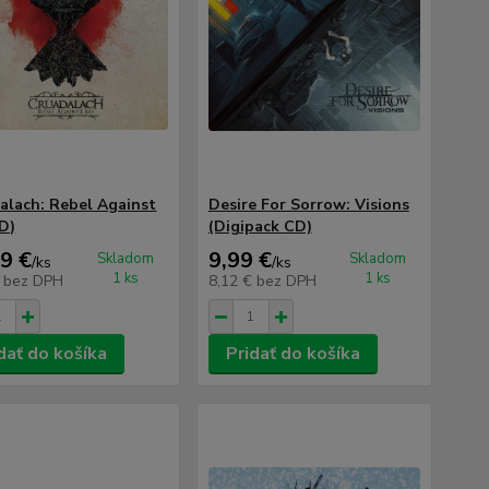
alach: Rebel Against
Desire For Sorrow: Visions
D)
(Digipack CD)
9 €
9,99 €
Skladom
Skladom
/
ks
/
ks
1 ks
1 ks
€
bez DPH
8,12 €
bez DPH
dať do košíka
Pridať do košíka