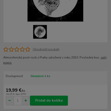
Ohodnotiť produkt
Atmosferický post-rock z Prahy založený v roku 2010. Posledný kus.
celý
popis
Dostupnosť
Skladom 1 ks
19,99 €
/
ks
16,25 €
bez DPH
Pridať do košíka