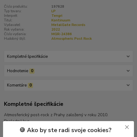
Číslo produktu:
197628
Typ tovaru:
LP
Interprét:
Tengri
Titul:
Kontinuum
Vydavateľ:
MetalGate Records
Rok vydania:
2022
Číslo vydania:
MGR-24386
Hudobný štýl:
Atmospheric Post Rock
Kompletné špecifikácie
Hodnotenie
0
Komentáre
0
Kompletné špecifikácie
Atmosferický post-rock z Prahy založený v roku 2010.
Posledný kus.
🍪 Ako by ste radi svoje cookies?
Tracklist