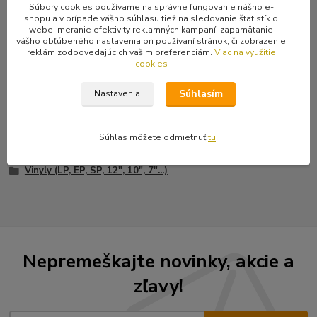
A1 Bez minulosti
Súbory cookies používame na správne fungovanie nášho e-
shopu a v prípade vášho súhlasu tiež na sledovanie štatistík o
A2 Bez budoucnosti
webe, meranie efektivity reklamných kampaní, zapamätanie
B1 Vědomě
vášho obľúbeného nastavenia pri používaní stránok, či zobrazenie
B2 V přítomnosti
reklám zodpovedajúcich vašim preferenciám.
Viac na využitie
cookies
Súhlasím
Nastavenia
Tovar zaradený v kategóriách
Súhlas môžete odmietnuť
tu
.
Hudba (CD, LP, MC, DVD, škatuľky...)
Vinyly (LP, EP, SP, 12", 10", 7"...)
Nepremeškajte novinky, akcie a
zľavy!