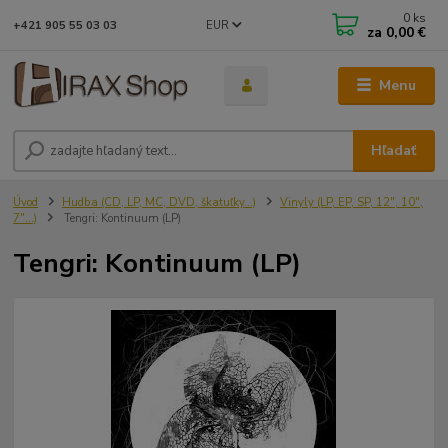
0
ks
EUR
+421 905 55 03 03
za
0,00 €
Menu
Hľadať
Úvod
Hudba (CD, LP, MC, DVD, škatuľky...)
Vinyly (LP, EP, SP, 12", 10",
7"...)
Tengri: Kontinuum (LP)
Tengri: Kontinuum (LP)