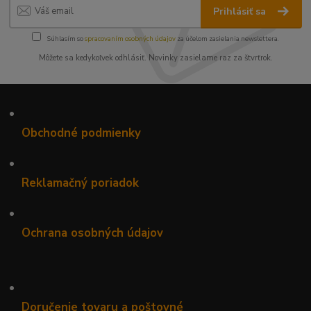
Prihlásiť sa
Súhlasím so
spracovaním osobných údajov
za účelom zasielania newslettera.
Môžete sa kedykoľvek odhlásiť. Novinky zasielame raz za štvrťrok.
•
Obchodné podmienky
•
Reklamačný poriadok
•
Ochrana osobných údajov
•
Doručenie tovaru a poštovné