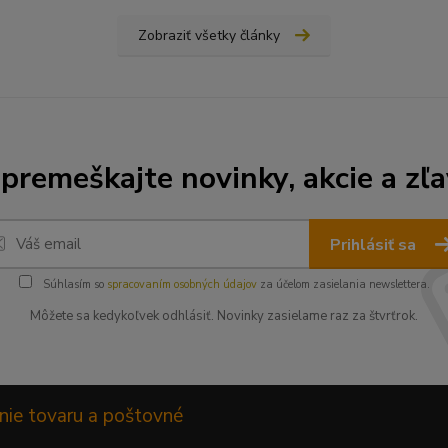
Zobraziť všetky články
premeškajte novinky, akcie a zľa
Prihlásiť sa
Súhlasím so
spracovaním osobných údajov
za účelom zasielania newslettera.
Môžete sa kedykoľvek odhlásiť. Novinky zasielame raz za štvrťrok.
nie tovaru a poštovné