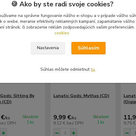
🍪 Ako by ste radi svoje cookies?
oužívame na správne fungovanie nášho e-shopu a v prípade vášho súhl
tík o webe, meranie efektivity reklamných kampaní, zapamätanie vášh
aní stránok, či zobrazenie reklám zodpovedajúcich vašim preferenciám.
cookies
Súhlasím
Nastavenia
Súhlas môžete odmietnuť
tu
.
 Gods: Sitting By
Lunatic Gods: Mythus (CD)
Lunat
e (CD)
(Digi
 €
9,99 €
11,9
Skladom
Skladom
/
ks
/
ks
1 ks
1 ks
bez DPH
8,12 €
bez DPH
9,75 