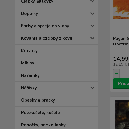
Čiapky, šiltovky
Doplnky
Farby a spreje na vlasy
Kovania a ozdoby z kovu
Pagan S
Doctrin
Kravaty
14,99
Mikiny
12,19 €
Náramky
Prida
Nášivky
Opasky a pracky
Polokošele, košele
Ponožky, podkolienky