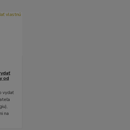
vydať
py od
o vydať
ateľa
iu),
mi na