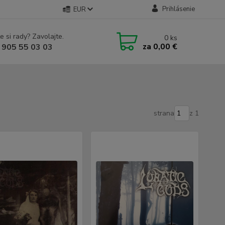
Prihlásenie
EUR
e si rady? Zavolajte.
0
ks
za
0,00 €
 905 55 03 03
strana
z 1