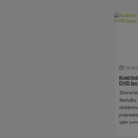
29
.
04
.
Kvalitn
DVD bo
Zberateli
škatuľky,
obľúbenú
poprask
sám som 