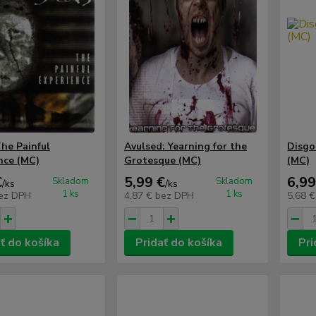
The Painful
Avulsed: Yearning for the
Disgo
nce (MC)
Grotesque (MC)
(MC)
€
5,99 €
6,99
Skladom
Skladom
/
ks
/
ks
1 ks
1 ks
ez DPH
4,87 €
bez DPH
5,68 
ť do košíka
Pridať do košíka
Pri