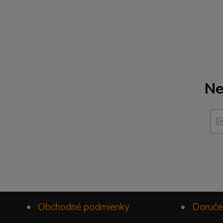
Ne
•
Obchodné podmienky
•
Doruče