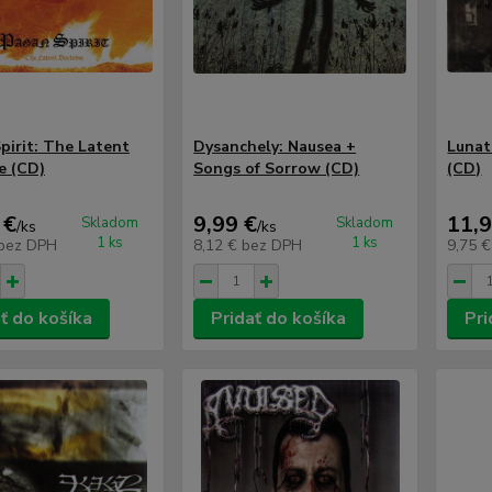
pirit: The Latent
Dysanchely: Nausea +
Lunat
e (CD)
Songs of Sorrow (CD)
(CD)
 €
9,99 €
11,9
Skladom
Skladom
/
ks
/
ks
1 ks
1 ks
bez DPH
8,12 €
bez DPH
9,75 
ť do košíka
Pridať do košíka
Pri