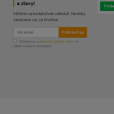
a zľavy!
Prida
Môžete sa kedykoľvek odhlásiť. Novinky
zasielame raz za štvrťrok.
Prihlásiť sa
Súhlasím so
spracovaním osobných údajov
za
účelom zasielania newslettera.