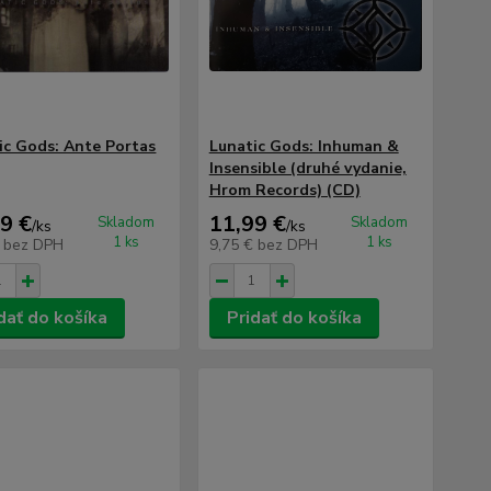
ic Gods: Ante Portas
Lunatic Gods: Inhuman &
Insensible (druhé vydanie,
Hrom Records) (CD)
9 €
11,99 €
Skladom
Skladom
/
ks
/
ks
1 ks
1 ks
€
bez DPH
9,75 €
bez DPH
dať do košíka
Pridať do košíka