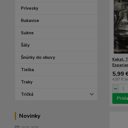
Prívesky
Rukavice
Sukne
Šály
Šnúrky do obuvy
Kekal: 
Experie
Tielka
5,99 
4,87 €
b
Traky
Tričká
Prida
Novinky
20.01.2025