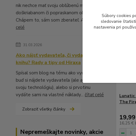
nik nechce mať svoju obľúbenú muziku v
doškriabanom či popraskanom obale.
Súbory cookies p
Chápem to, sám som zberateľ. A ...
čítať
sledovanie štatis
celé
nastavenia pri použív
31.03.2026
Ako nájsť vydavateľa, či vydať vlastnú
knihu? Rady a tipy od Hiraxa
Spísal som blog na tému ako vydať knihu -
buď si nájdete vydavateľa (ale aj to má
svoju technológiu), alebo si prvotinu
vydáte sami na vlastné náklady...
čítať celé
Lunatic
The Fir
Zobraziť všetky články
19,99
16,25 €
Nepremeškajte novinky, akcie