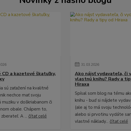
Novinky z nášho blogu
2026
31
.
03
.
2026
é CD a kazetové škatuľky,
Ako nájsť vydavateľa, či 
xy
vlastnú knihu? Rady a ti
Hiraxa
a sú zaťažení na kvalitné
Spísal som blog na tému ak
 nik nechce mať svoju
knihu - buď si nájdete vydav
 muziku v doškriabanom či
(ale aj to má svoju technológ
anom obale. Chápem to,
alebo si prvotinu vydáte sa
zberateľ. A ...
čítať celé
vlastné náklady...
čítať celé