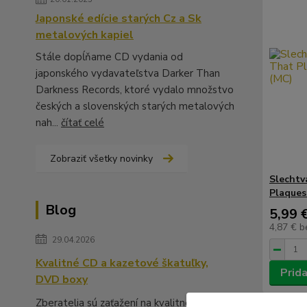
Japonské edície starých Cz a Sk
metalových kapiel
Stále dopĺňame CD vydania od
japonského vydavateľstva Darker Than
Darkness Records, ktoré vydalo množstvo
českých a slovenských starých metalových
nah...
čítať celé
Zobraziť všetky novinky
Slechtv
Plaques
Blog
5,99 
4,87 €
b
29.04.2026
Kvalitné CD a kazetové škatuľky,
Prida
DVD boxy
Zberatelia sú zaťažení na kvalitné škatuľky,