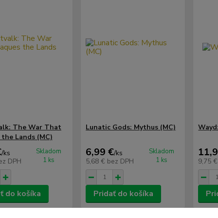
alk: The War That
Lunatic Gods: Mythus (MC)
Wayd:
 the Lands (MC)
€
6,99 €
11,9
Skladom
Skladom
/
ks
/
ks
1 ks
1 ks
ez DPH
5,68 €
bez DPH
9,75 
ť do košíka
Pridať do košíka
Pri