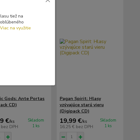
asu tiež na
o obľúbeného
Viac na využitie
ic Gods: Ante Portas
Pagan Spirit: Hlasy
pack CD)
vzývajúce starú vieru
(Digipack CD)
9 €
19,99 €
Skladom
Skladom
/
ks
/
ks
1 ks
1 ks
€
bez DPH
16,25 €
bez DPH